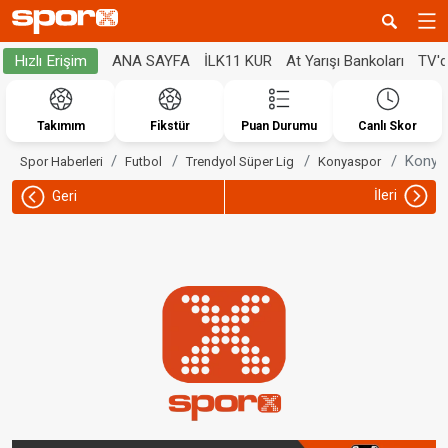
ANA SAYFA
İLK11 KUR
At Yarışı Bankoları
TV'
Hızlı Erişim
Takımım
Fikstür
Puan Durumu
Canlı Skor
Konyas
Spor Haberleri
Futbol
Trendyol Süper Lig
Konyaspor
İleri
Geri