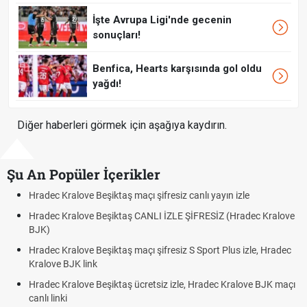
İşte Avrupa Ligi'nde gecenin
sonuçları!
Benfica, Hearts karşısında gol oldu
yağdı!
Diğer haberleri görmek için aşağıya kaydırın.
Şu An Popüler İçerikler
adec Kralove Beşiktaş maçı şifresiz canlı yayın izle
Hrade
adec Kralove Beşiktaş CANLI İZLE ŞİFRESİZ (Hradec Kralove
Hrade
JK)
BJK l
adec Kralove Beşiktaş maçı şifresiz S Sport Plus izle, Hradec
Trive
alove BJK link
Röveş
adec Kralove Beşiktaş ücretsiz izle, Hradec Kralove BJK maçı
Plonj
nlı linki