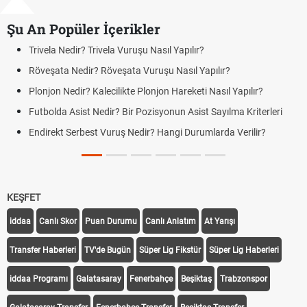
Şu An Popüler İçerikler
Trivela Vuruşu Nasıl Yapılır?
Bonservis Nedir? F
? Röveşata Vuruşu Nasıl Yapılır?
Jübile Maçı Nedir
Kalecilikte Plonjon Hareketi Nasıl Yapılır?
Futbolda Averaj Ne
Farklar
Nedir? Bir Pozisyonun Asist Sayılma Kriterleri
Futbolda Ofsayt N
st Vuruş Nedir? Hangi Durumlarda Verilir?
Açık Lise Kayıtla
Yenileme ve Yeni Ka
KEŞFET
iddaa
Canlı Skor
Puan Durumu
Canlı Anlatım
At Yarışı
Transfer Haberleri
TV'de Bugün
Süper Lig Fikstür
Süper Lig Haberleri
iddaa Programı
Galatasaray
Fenerbahçe
Beşiktaş
Trabzonspor