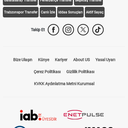
Galatasaray Transfer
Fenerbahçe Transfer
Beşiktaş Transfer
Trabzonspor Transfer
Canlı İzle
iddaa Sonuçları
Aktif Sayaç
Takip Et
Bize Ulaşın
Künye
Kariyer
About US
Yasal Uyarı
Çerez Politikası
Gizlilik Politikası
KVKK Aydınlatma Metni Kurumsal