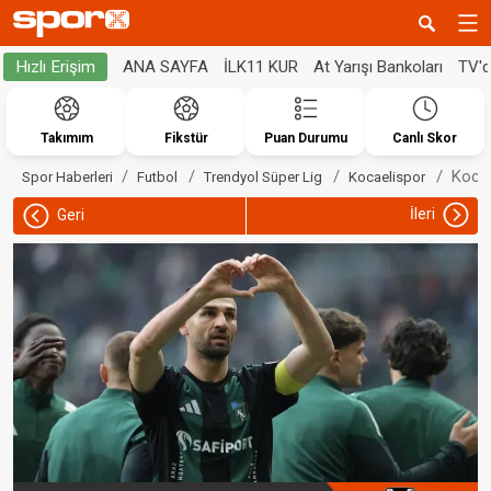
ANA SAYFA
İLK11 KUR
At Yarışı Bankoları
TV'
Hızlı Erişim
Takımım
Fikstür
Puan Durumu
Canlı Skor
Kocae
Spor Haberleri
Futbol
Trendyol Süper Lig
Kocaelispor
İleri
Geri