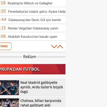
:18
nda kaldı!
Beşiktaş'ta Willock ve Gallagher
:55
sferlerinde flaş gelişme
Fenerbahçe'ye sürpriz golcü: Ayase Ueda
:44
Galatasaray'dan Deniz Gül için hamle!
:15
Renato Veiga'dan Galatasaray yanıtı
:06
Abdullah Kavukcu'nun hesabı spam
:59
ırısına uğradı!
Milli masa tenisçiler, WTT Avrupa
:52
h'e ilk turda veda etti
Beşiktaş'ta forvet harekatı! Vlahovic,
Reklam
:39
s ve David
Osman Zeki Korkmaz: "Bir gol fazla
VRUPA'DAN FUTBOL
:37
k"
Bülent Korkmaz: "Lige 3 puanla
:23
amak iyiydi"
Real Madrid galibiyetle ayrıldı, Arda
Real Madrid galibiyetle
:06
r'e büyük övgü
ayrıldı, Arda Güler'e büyük
ABB FOMGET, Miracle Ofem Usani'yi
övgü
:56
osuna kattı
BOTAŞ Kadın Basketbol Takımı 7
Chelsea, Milan karşısında
:51
sfer yaptı
Galatasaray taraftarından Dursun
rahat galibiyet aldı