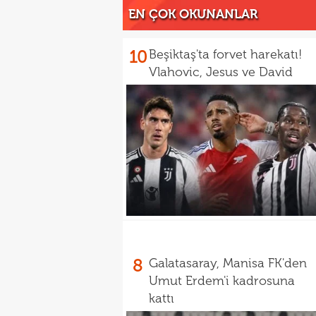
EN ÇOK OKUNANLAR
10
Beşiktaş'ta forvet harekatı!
Vlahovic, Jesus ve David
8
Galatasaray, Manisa FK'den
Umut Erdem'i kadrosuna
kattı