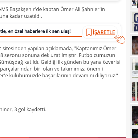
23
Özbe
AMS Başakşehir'de kaptan Ömer Ali Şahnier'in
na kadar uzatıldı.
23
adım
23
Keçi
le, en özel haberlere ilk sen ulaş!
İŞARETLE
23
veda
et sitesinden yapılan açıklamada, "Kaptanımız Ömer
23
göm
028 sezonu sonuna dek uzatılmıştır. Futbolcumuzun
23
gali
ümüşdağ katıldı. Geldiği ilk günden bu yana özverisi
li parçalarından biri olan ve takımımıza önemli
22
hare
er'e kulübümüzde başarılarının devamını diliyoruz."
22
22
Folc
22
kara
ner, 3 gol kaydetti.
22
Sala
22
22