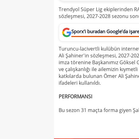
Trendyol Süper Lig ekiplerinden R
sözleşmesi, 2027-2028 sezonu sonu
Sporx’i buradan Google’da işaret
Turuncu-lacivertli kulübün intern
Ali Şahiner'in sözleşmesi, 2027-2
imza törenine Başkanımız Göksel G
ve çalışkanlığı ile ailemizin kıymet
katkılarda bulunan Ömer Ali Şahin
ifadeleri kullanıldı.
PERFORMANSI
Bu sezon 31 maçta forma giyen Şahi