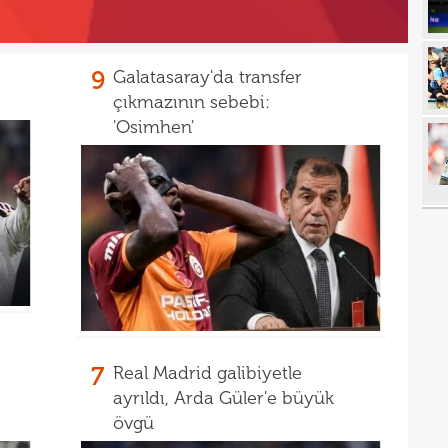
22
tran
22
geli
9
Galatasaray'da transfer
22
yor
çıkmazının sebebi:
'Osimhen'
22
geçt
20
üzün
20
ediy
20
Band
20
Oyu
20
20
spri
7
Real Madrid galibiyetle
20
bera
ayrıldı, Arda Güler'e büyük
19
kayb
övgü
19
bitir