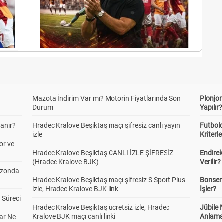
Mazota İndirim Var mı? Motorin Fiyatlarında Son
Plonjon
Durum
Yapılır
anır?
Hradec Kralove Beşiktaş maçı şifresiz canlı yayın
Futbold
izle
Kriterle
or ve
Hradec Kralove Beşiktaş CANLI İZLE ŞİFRESİZ
Endire
(Hradec Kralove BJK)
Verilir?
ezonda
Hradec Kralove Beşiktaş maçı şifresiz S Sport Plus
Bonserv
izle, Hradec Kralove BJK link
İşler?
 Süreci
Hradec Kralove Beşiktaş ücretsiz izle, Hradec
Jübile
Kralove BJK maçı canlı linki
Anlama
ar Ne