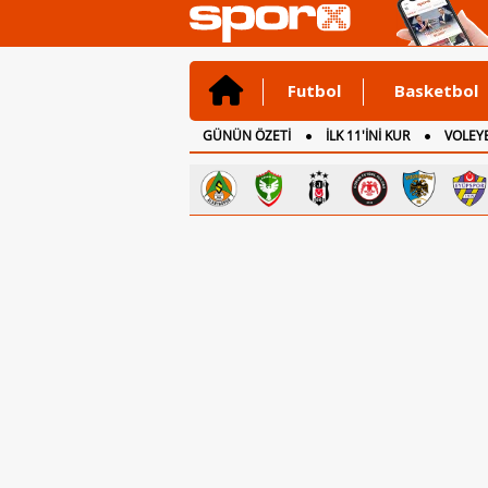
Futbol
Basketbol
GÜNÜN ÖZETİ
İLK 11'İNİ KUR
VOLEYB
CANLI ANLATIM
İNGİLTERE