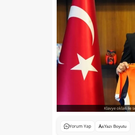
Klavye okları ile 
Yorum Yap
Yazı Boyutu