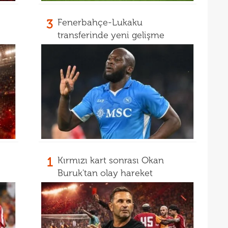
16
aldı
16
3
Fenerbahçe-Lukaku
kattı
transferinde yeni gelişme
16
trans
16
haya
1
Kırmızı kart sonrası Okan
Buruk'tan olay hareket