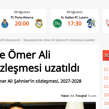
09 Ağustos
09 Ağustos
FC Porto-Alverca
St. Gallen-FC Luzern
20:00
17:30
MS Başakşehir
Başakşehir'de Ömer Ali Şahiner'in sözleşmesi uzatıldı
e Ömer Ali
S
zleşmesi uzatıldı
11
11
r Ali Şahnier'in sözleşmesi, 2027-2028
11
10
kadr
Haber:
AA,
Fotoğraf:
X.com
10