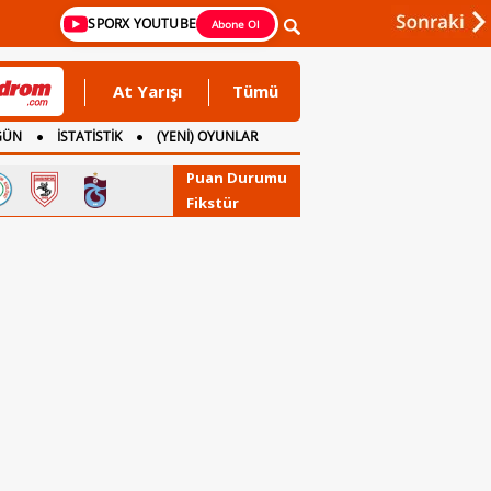
SPORX YOUTUBE
Abone Ol
At Yarışı
Tümü
GÜN
İSTATİSTİK
(YENİ) OYUNLAR
Puan Durumu
Fikstür