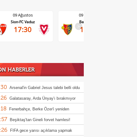
09 Ağustos
09 Ağustos
Sion-FC Vaduz
Basel-Thun
>
17:30
17:30
ON HABERLER
:30
Arsenal'in Gabriel Jesus talebi belli oldu
:26
Galatasaray, Arda Ünyay'ı bırakmıyor
:18
Fenerbahçe, Berke Özer'i yeniden
:57
osuna katmak istiyor
Beşiktaş'tan Gineli forvet hamlesi!
:26
FIFA gece yarısı açıklama yapmak