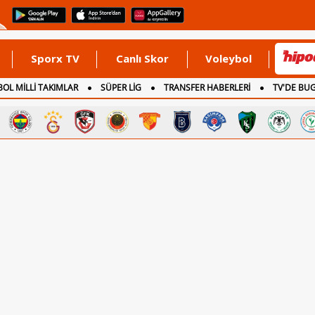
Sporx TV
Canlı Skor
Voleybol
OL MİLLİ TAKIMLAR
SÜPER LİG
TRANSFER HABERLERİ
TV'DE BU