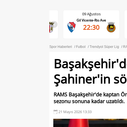
09 Ağustos
09 Ağustos
Moreirense-Braga
Gil Vicente-Rio Ave
<
22:30
22:30
Spor Haberleri
Futbol
Trendyol Süper Lig
RA
Başakşehir'd
Şahiner'in sö
RAMS Başakşehir'de kaptan Öme
sezonu sonuna kadar uzatıldı.
21 Mayıs 2026 13:33