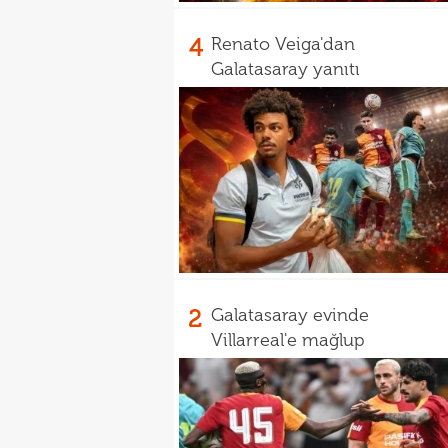
4
Renato Veiga'dan
Galatasaray yanıtı
2
Galatasaray evinde
Villarreal'e mağlup