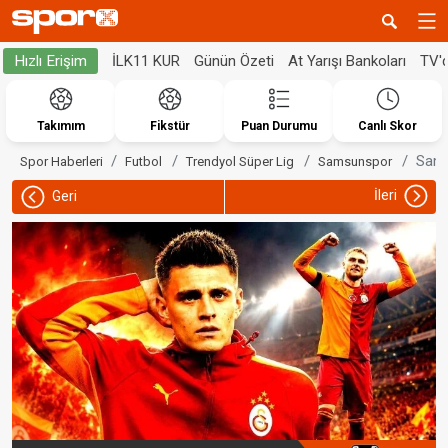
İLK11 KUR
Günün Özeti
At Yarışı Bankoları
TV'
Hızlı Erişim
Takımım
Fikstür
Puan Durumu
Canlı Skor
Sams
Spor Haberleri
Futbol
Trendyol Süper Lig
Samsunspor
İleri
Geri