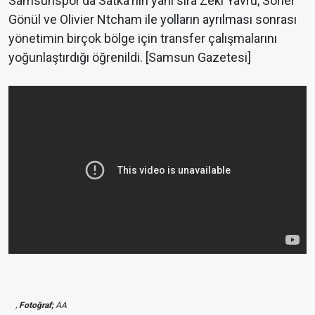
Samsunspor'da Satka'nın yanı sıra Zeki Yavru, Soner
Gönül ve Olivier Ntcham ile yolların ayrılması sonrası
yönetimin birçok bölge için transfer çalışmalarını
yoğunlaştırdığı öğrenildi. [Samsun Gazetesi]
,
Fotoğraf;
AA