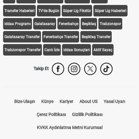
Transfer Haberleri
TV'de Bugün
Süper Lig Fikstür
Süper Lig Haberleri
iddaa Programı
Galatasaray
Fenerbahçe
Beşiktaş
Trabzonspor
Galatasaray Transfer
Fenerbahçe Transfer
Beşiktaş Transfer
Trabzonspor Transfer
Canlı İzle
iddaa Sonuçları
Aktif Sayaç
Takip Et
Bize Ulaşın
Künye
Kariyer
About US
Yasal Uyarı
Çerez Politikası
Gizlilik Politikası
KVKK Aydınlatma Metni Kurumsal