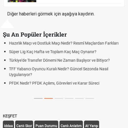
Diğer haberleri görmek için aşağıya kaydırın.
Şu An Popüler İçerikler
kları
Puan Durumunda AG, OM ve Diğer Kısaltmalar Ne Anlama Ge
Skor Ne Demek? Sporda Skor ve Sonuç Kavramları
Futbol Nasıl Oynanır? Temel Futbol Kuralları
Deplasman Golü Kuralı Nedir? Hangi Organizasyonlarda
Uygulanıyor?
DGS Sonuçları Ne Zaman Açıklanacak 2026? ÖSYM Sonuç
Tarihini Duyurdu
KEŞFET
iddaa
Canlı Skor
Puan Durumu
Canlı Anlatım
At Yarışı