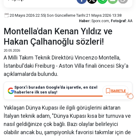
20 Mayıs 2026 22:55
| Son Güncelleme Tarihi:
21 Mayıs 2026 13:38
Haber:
Sporx.com,
Fotoğraf:
AA
Montella'dan Kenan Yıldız ve
Hakan Çalhanoğlu sözleri!
20.05.2026
A Milli Takım Teknik Direktörü Vincenzo Montella,
İstanbul'daki Freiburg - Aston Villa finali öncesi Sky'a
açıklamalarda bulundu.
Sporx’i buradan Google’da işaretle, en özel
İŞARETLE
haberlere ilk sen ulaş!
Yaklaşan Dünya Kupası ile ilgili görüşlerini aktaran
İtalyan teknik adam, "Dünya Kupası kısa bir turnuva ve
nasıl geldiğinize çok bağlı. Bazı olaylar belirleyici
olabilir ancak bu, şampiyonluk favorisi takımlar için de