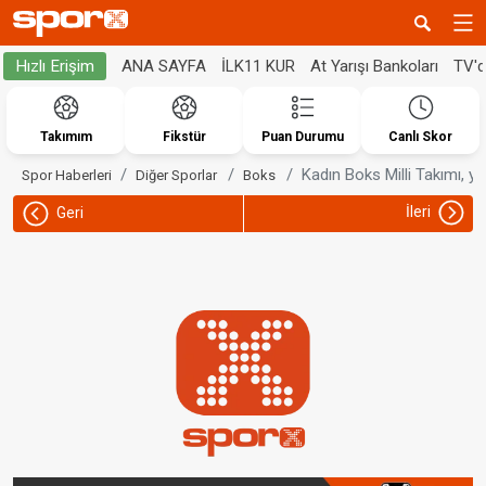
ANA SAYFA
İLK11 KUR
At Yarışı Bankoları
TV'
Hızlı Erişim
Takımım
Fikstür
Puan Durumu
Canlı Skor
Kadın Boks Milli Takımı, ye
Spor Haberleri
Diğer Sporlar
Boks
İleri
Geri