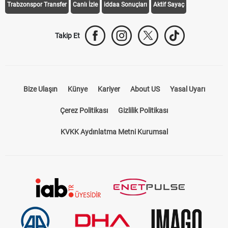
Trabzonspor Transfer
Canlı İzle
iddaa Sonuçları
Aktif Sayaç
Takip Et
Bize Ulaşın
Künye
Kariyer
About US
Yasal Uyarı
Çerez Politikası
Gizlilik Politikası
KVKK Aydınlatma Metni Kurumsal