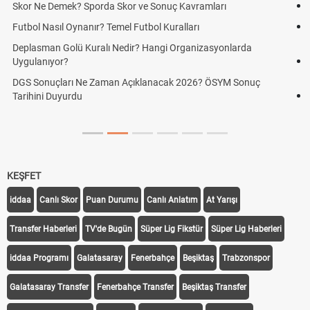
Hradec Kralove Beşiktaş maçı şifresiz canlı yayın izle
Hradec Kralove Beşiktaş CANLI İZLE ŞİFRESİZ (Hradec Kralove
BJK)
Hradec Kralove Beşiktaş maçı şifresiz S Sport Plus izle, Hradec
Kralove BJK link
Hradec Kralove Beşiktaş ücretsiz izle, Hradec Kralove BJK maçı
canlı linki
KEŞFET
iddaa
Canlı Skor
Puan Durumu
Canlı Anlatım
At Yarışı
Transfer Haberleri
TV'de Bugün
Süper Lig Fikstür
Süper Lig Haberleri
iddaa Programı
Galatasaray
Fenerbahçe
Beşiktaş
Trabzonspor
Galatasaray Transfer
Fenerbahçe Transfer
Beşiktaş Transfer