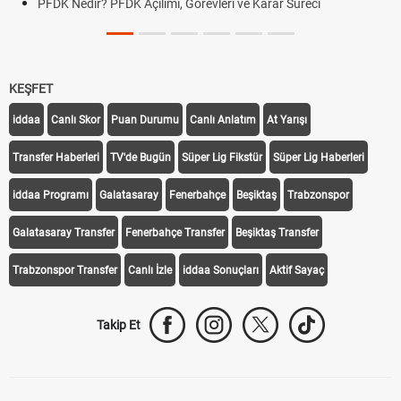
PFDK Nedir? PFDK Açılımı, Görevleri ve Karar Süreci
KEŞFET
iddaa
Canlı Skor
Puan Durumu
Canlı Anlatım
At Yarışı
Transfer Haberleri
TV'de Bugün
Süper Lig Fikstür
Süper Lig Haberleri
iddaa Programı
Galatasaray
Fenerbahçe
Beşiktaş
Trabzonspor
Galatasaray Transfer
Fenerbahçe Transfer
Beşiktaş Transfer
Trabzonspor Transfer
Canlı İzle
iddaa Sonuçları
Aktif Sayaç
Takip Et