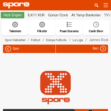
İLK11 KUR
Günün Özeti
At Yarışı Bankoları
TV'
Hızlı Erişim
Takımım
Fikstür
Puan Durumu
Canlı Skor
James Rodrigu
Spor Haberleri
Futbol
Dünya Futbolu
La Liga
İleri
Geri