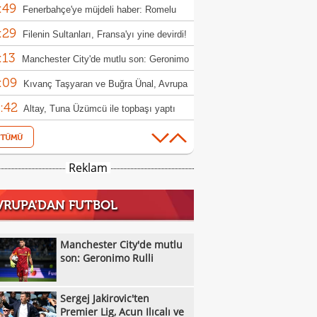
:49
Fenerbahçe'ye müjdeli haber: Romelu
:29
aku
Filenin Sultanları, Fransa'yı yine devirdi!
:13
Manchester City'de mutlu son: Geronimo
:09
Kıvanç Taşyaran ve Buğra Ünal, Avrupa
:42
iyonası'nda finale yükseldi
Altay, Tuna Üzümcü ile topbaşı yaptı
:36
Sergej Jakirovic'ten Premier Lig, Acun
:08
alı ve Türkiye açıklaması!
Eren Derdiyok Galatasaray'a döndü!
Reklam
:03
Eyüpspor'dan Metehan Altunbaş kararı!
VRUPA'DAN FUTBOL
:53
Cristian Romero transferinde dev yarış:
:51
r, Atletico Madrid ve Arsenal
Bandırmaspor, 5 oyuncuyu kadrosuna
Manchester City'de mutlu
:40
!
son: Geronimo Rulli
Melikgazi Kayseri Basketbol'da Emin
:37
l dönemi
Manchester City, Barcelona'nın Rodri
Sergej Jakirovic'ten
:33
fini reddetti!
Ümraniyespor'dan iki takviye!
Premier Lig, Acun Ilıcalı ve