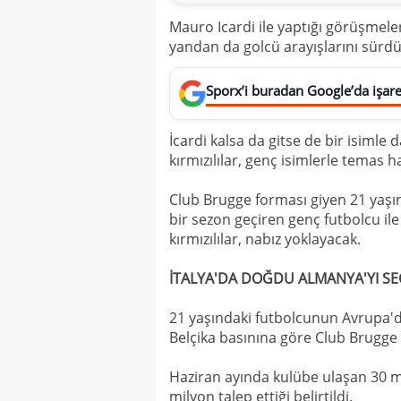
Mauro Icardi ile yaptığı görüşme
yandan da golcü arayışlarını sürd
Sporx’i buradan Google’da işaret
İcardi kalsa da gitse de bir isimle
kırmızılılar, genç isimlerle temas h
Club Brugge forması giyen 21 yaşınd
bir sezon geçiren genç futbolcu ile
kırmızılılar, nabız yoklayacak.
İTALYA'DA DOĞDU ALMANYA'YI SE
21 yaşındaki futbolcunun Avrupa'da
Belçika basınına göre Club Brugge 
Haziran ayında kulübe ulaşan 30 mil
milyon talep ettiği belirtildi.