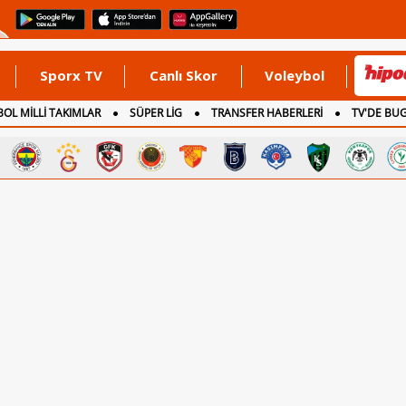
Sporx TV
Canlı Skor
Voleybol
OL MİLLİ TAKIMLAR
SÜPER LİG
TRANSFER HABERLERİ
TV'DE BU