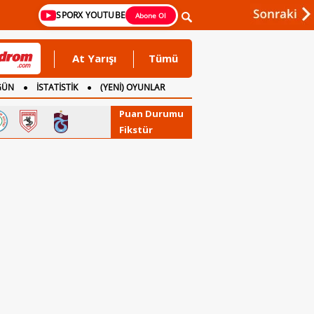
SPORX YOUTUBE
Abone Ol
At Yarışı
Tümü
GÜN
İSTATİSTİK
(YENİ) OYUNLAR
Puan Durumu
Fikstür