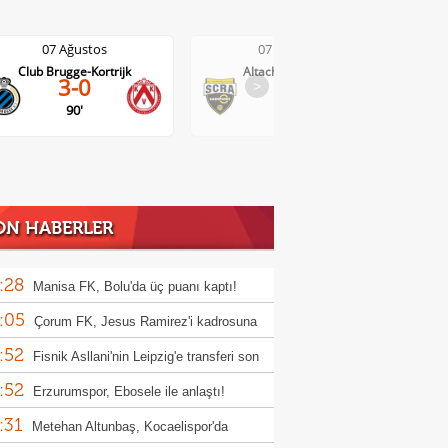
07 Ağustos
07 Ağustos
Club Brugge-Kortrijk
Altach-WSG Tirol
3-0
>
3-1
90'
ON HABERLER
:28
Manisa FK, Bolu'da üç puanı kaptı!
:05
Çorum FK, Jesus Ramirez'i kadrosuna
:52
!
Fisnik Asllani'nin Leipzig'e transferi son
:52
 iptal oldu!
Erzurumspor, Ebosele ile anlaştı!
:31
Metehan Altunbaş, Kocaelispor'da