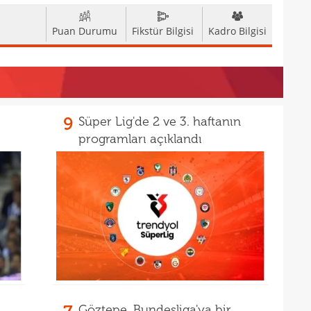
16
Erok
Puan Durumu
Fikstür Bilgisi
Kadro Bilgisi
16
şamp
16
12. 
16
Şamp
16
9
Süper Lig'de 2 ve 3. haftanın
müjd
programları açıklandı
16
Tayl
15
pist
15
kadr
15
14
gönl
14
nası
14
açık
Göztepe, Bundesliga'ya bir