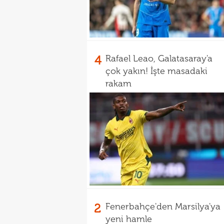
4
Rafael Leao, Galatasaray'a
çok yakın! İşte masadaki
rakam
2
Fenerbahçe'den Marsilya'ya
yeni hamle