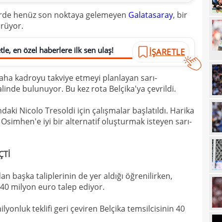
19
lerde henüz son noktaya gelemeyen
Galatasaray
, bir
ürüyor.
18
Unit
18
oyun
le, en özel haberlere ilk sen ulaş!
İŞARETLE
18
İsve
 daha kadroyu takviye etmeyi planlayan sarı-
18
alinde bulunuyor. Bu kez rota Belçika'ya çevrildi.
17
aki Nicolo Tresoldi için çalışmalar başlatıldı. Harika
17
 Osimhen'e iyi bir alternatif oluşturmak isteyen sarı-
17
100 
17
ÇTİ
17
Ball
n başka taliplerinin de yer aldığı öğrenilirken,
17
Emre
40 milyon euro talep ediyor.
17
İki 
yonluk teklifi geri çeviren Belçika temsilcisinin 40
17