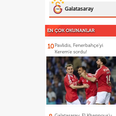
Galatasaray
EN ÇOK OKUNANLAR
10
Pavlidis, Fenerbahçe'yi
Kerem'e sordu!
Galatasaray, El Khannous'u