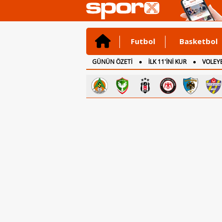
Futbol
Basketbol
GÜNÜN ÖZETİ
İLK 11'İNİ KUR
VOLEYB
CANLI ANLATIM
İNGİLTERE