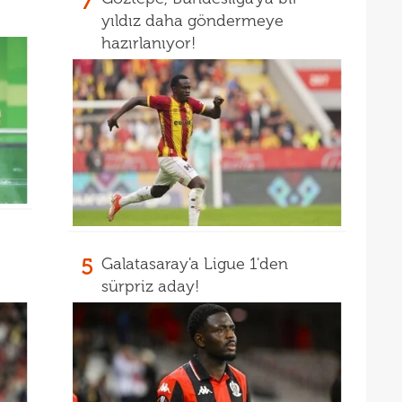
7
14
Sams
yıldız daha göndermeye
14
hazırlanıyor!
14
kötü
14
Fene
5
Galatasaray'a Ligue 1'den
sürpriz aday!