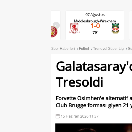
07 Ağustos
07 Ağustos
Wycombe Wanderers-
Middlesbrough-Wrexham
1-0
Stevenage
<
1-1
79'
90'
Spor Haberleri
Futbol
Trendyol Süper Lig
Ga
Galatasaray'
Tresoldi
Forvette Osimhen'e alternatif ar
Club Brugge forması giyen 21 y
15 Haziran 2026 11:37