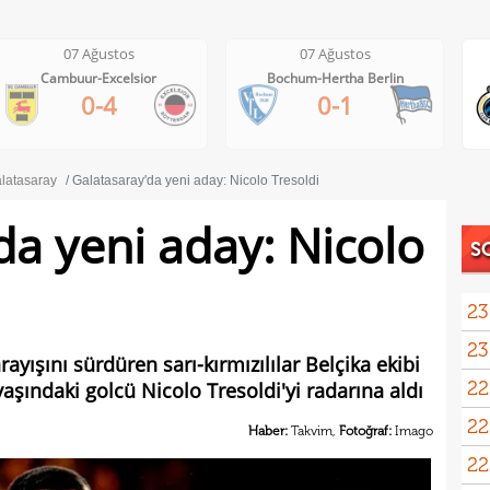
07 Ağustos
07 Ağustos
Cambuur-Excelsior
Bochum-Hertha Berlin
0-4
0-1
latasaray
Galatasaray'da yeni aday: Nicolo Tresoldi
da yeni aday: Nicolo
S
23
23
ayışını sürdüren sarı-kırmızılılar Belçika ekibi
22
aşındaki golcü Nicolo Tresoldi'yi radarına aldı
kattı
22
anda
Haber:
Takvim,
Fotoğraf:
Imago
22