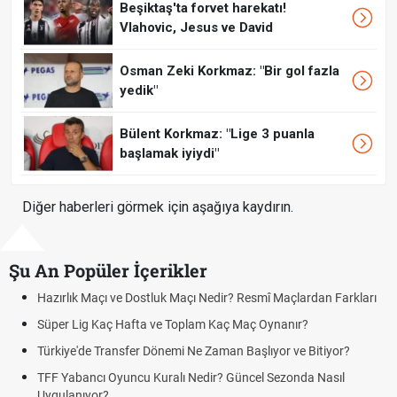
Beşiktaş'ta forvet harekatı!
Vlahovic, Jesus ve David
Osman Zeki Korkmaz: "Bir gol fazla
yedik"
Bülent Korkmaz: "Lige 3 puanla
başlamak iyiydi"
Diğer haberleri görmek için aşağıya kaydırın.
Şu An Popüler İçerikler
Hazırlık Maçı ve Dostluk Maçı Nedir? Resmî Maçlardan Farkları
P
Süper Lig Kaç Hafta ve Toplam Kaç Maç Oynanır?
S
Türkiye'de Transfer Dönemi Ne Zaman Başlıyor ve Bitiyor?
F
TFF Yabancı Oyuncu Kuralı Nedir? Güncel Sezonda Nasıl
D
Uygulanıyor?
U