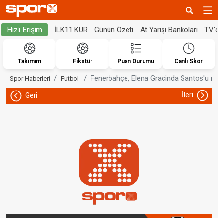
İLK11 KUR
Günün Özeti
At Yarışı Bankoları
TV'
Hızlı Erişim
Takımım
Fikstür
Puan Durumu
Canlı Skor
Fenerbahçe, Elena Gracinda Santos'u ren
Spor Haberleri
Futbol
İleri
Geri