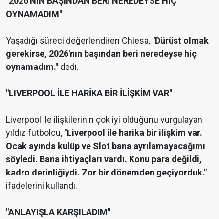
"2026'NIN BAŞINDAN BERİ NEREDEYSE HİÇ
OYNAMADIM"
Yaşadığı süreci değerlendiren Chiesa,
"Dürüst olmak
gerekirse, 2026'nın başından beri neredeyse hiç
oynamadım."
dedi.
"LIVERPOOL İLE HARİKA BİR İLİŞKİM VAR"
Liverpool ile ilişkilerinin çok iyi olduğunu vurgulayan
yıldız futbolcu,
"Liverpool ile harika bir ilişkim var.
Ocak ayında kulüp ve Slot bana ayrılamayacağımı
söyledi. Bana ihtiyaçları vardı. Konu para değildi,
kadro derinliğiydi. Zor bir dönemden geçiyorduk."
ifadelerini kullandı.
"ANLAYIŞLA KARŞILADIM"