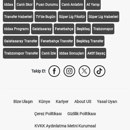
iddaa
Canlı Skor
Puan Durumu
Canlı Anlatım
At Yarışı
Transfer Haberleri
TV'de Bugün
Süper Lig Fikstür
Süper Lig Haberleri
iddaa Programı
Galatasaray
Fenerbahçe
Beşiktaş
Trabzonspor
Galatasaray Transfer
Fenerbahçe Transfer
Beşiktaş Transfer
Trabzonspor Transfer
Canlı İzle
iddaa Sonuçları
Aktif Sayaç
Takip Et
Bize Ulaşın
Künye
Kariyer
About US
Yasal Uyarı
Çerez Politikası
Gizlilik Politikası
KVKK Aydınlatma Metni Kurumsal