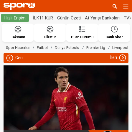
İLK11 KUR
Günün Özeti
At Yarışı Bankoları
TV'
Hızlı Erişim
Takımım
Fikstür
Puan Durumu
Canlı Skor
Spor Haberleri
Futbol
Dünya Futbolu
Premier Lig
Liverpool
İleri
Geri