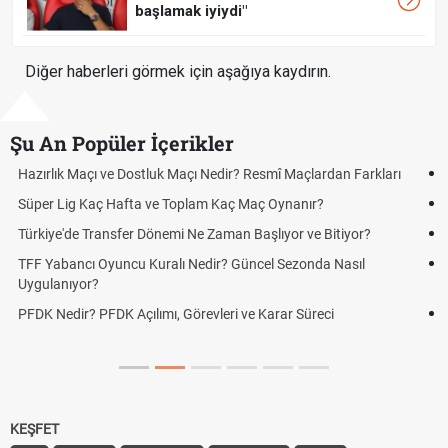
başlamak iyiydi"
Diğer haberleri görmek için aşağıya kaydırın.
Şu An Popüler İçerikler
Puan Durumunda AG, OM ve Diğer Kısaltmalar Ne Anlama Gelir?
Skor Ne Demek? Sporda Skor ve Sonuç Kavramları
Futbol Nasıl Oynanır? Temel Futbol Kuralları
Deplasman Golü Kuralı Nedir? Hangi Organizasyonlarda
Uygulanıyor?
DGS Sonuçları Ne Zaman Açıklanacak 2026? ÖSYM Sonuç
Tarihini Duyurdu
KEŞFET