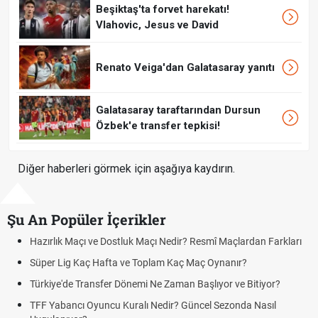
Beşiktaş'ta forvet harekatı!
Vlahovic, Jesus ve David
Renato Veiga'dan Galatasaray yanıtı
Galatasaray taraftarından Dursun
Özbek'e transfer tepkisi!
Diğer haberleri görmek için aşağıya kaydırın.
Şu An Popüler İçerikler
rlık Maçı ve Dostluk Maçı Nedir? Resmî Maçlardan Farkları
Puan D
er Lig Kaç Hafta ve Toplam Kaç Maç Oynanır?
Skor N
iye'de Transfer Dönemi Ne Zaman Başlıyor ve Bitiyor?
Futbol 
Yabancı Oyuncu Kuralı Nedir? Güncel Sezonda Nasıl
Deplas