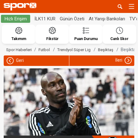
İLK11 KUR
Günün Özeti
At Yarışı Bankoları
TV'
Hızlı Erişim
Takımım
Fikstür
Puan Durumu
Canlı Skor
Beşiktaş,
Spor Haberleri
Futbol
Trendyol Süper Lig
Beşiktaş
İleri
Geri