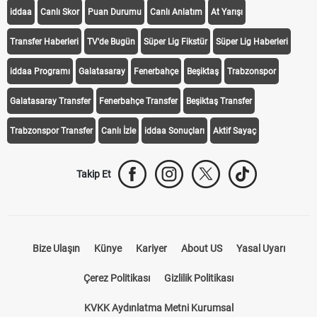
iddaa
Canlı Skor
Puan Durumu
Canlı Anlatım
At Yarışı
Transfer Haberleri
TV'de Bugün
Süper Lig Fikstür
Süper Lig Haberleri
iddaa Programı
Galatasaray
Fenerbahçe
Beşiktaş
Trabzonspor
Galatasaray Transfer
Fenerbahçe Transfer
Beşiktaş Transfer
Trabzonspor Transfer
Canlı İzle
iddaa Sonuçları
Aktif Sayaç
Takip Et
Bize Ulaşın
Künye
Kariyer
About US
Yasal Uyarı
Çerez Politikası
Gizlilik Politikası
KVKK Aydınlatma Metni Kurumsal