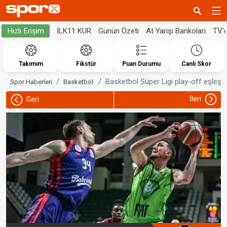
İLK11 KUR
Günün Özeti
At Yarışı Bankoları
TV'
Hızlı Erişim
Takımım
Fikstür
Puan Durumu
Canlı Skor
Basketbol Süper Ligi play-off eşle
Spor Haberleri
Basketbol
İleri
Geri