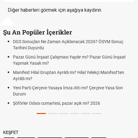
Diğer haberleri görmek için aşağıya kaydırın.
Şu An Popüler İçerikler
n Açıklanacak 2026? ÖSYM Sonuç
Bedelli Askerlik Ücreti 202
Bedelli askerlik çarşı izni v
ması Yapılır mı? Pazar Günü İnşaat
Kuyumcular cumartesi, paza
cumartesi-pazar günü kaça 
rıldı mı? Hilal Yelekçi Manifest'ten
Hafta Sonları Yıllık İzinden 
Cumartesi ve Pazar Detayı
ya İmza Attı mı? Çerçeve Yasa Son
Aras Kargo Cumartesi-paza
Cumartesi çalışma saatleri!
, pazar açık mı? 2026
KEŞFET