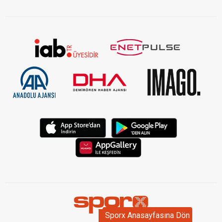
Sporx Anasayfasına Dön
Sporx Anasayfasına Dön