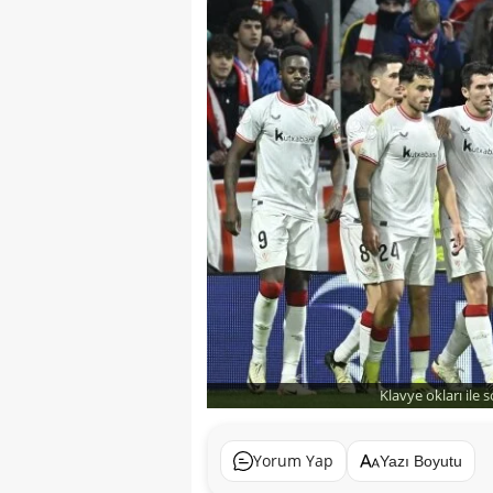
Klavye okları ile 
Yorum Yap
Yazı Boyutu