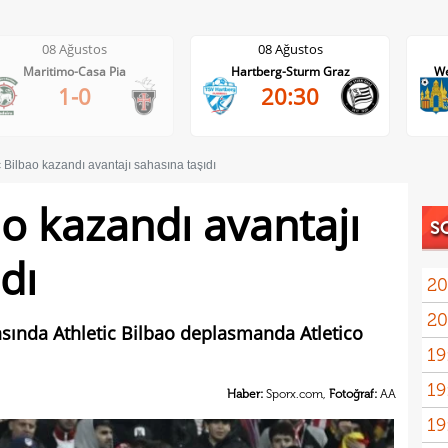
8 Ağustos
08 Ağustos
08 A
timo-Casa Pia
Hartberg-Sturm Graz
Westerlo-Un
1-0
20:30
2
c Bilbao kazandı avantajı sahasına taşıdı
ao kazandı avantajı
S
dı
20
20
asında Athletic Bilbao deplasmanda Atletico
19
19
bitir
Haber:
Sporx.com,
Fotoğraf:
AA
19
kattı