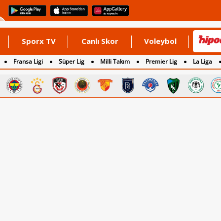
Sporx TV
Canlı Skor
Voleybol
Fransa Ligi
Süper Lig
Milli Takım
Premier Lig
La Liga