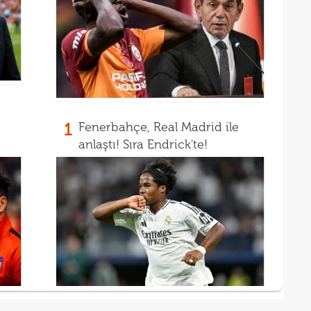
00
"Fib
00
Arau
00
kaldı
00
fina
tale
1
Fenerbahçe, Real Madrid ile
anlaştı! Sıra Endrick'te!