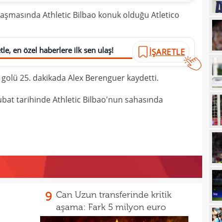
16
trans
ılaşmasında Athletic Bilbao konuk olduğu Atletico
16
haya
15
le, en özel haberlere ilk sen ulaş!
İŞARETLE
15
euro
en golü 25. dakikada Alex Berenguer kaydetti.
15
15
görd
 Şubat tarihinde Athletic Bilbao'nun sahasında
15
Bran
15
kayb
14
Dar
14
Dik'
14
satı
9
Can Uzun transferinde kritik
14
Erde
aşama: Fark 5 milyon euro
14
için