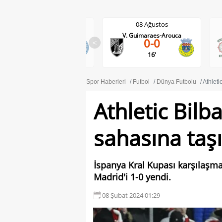
08 Ağustos
08 Ağustos
0
stadt-Holstein Kiel
V. Guimaraes-Arouca
Mari
0-0
<
2-2
16'
Spor Haberleri
Futbol
Dünya Futbolu
Athleti
Athletic Bilb
sahasına taşı
İspanya Kral Kupası karşılaşm
Madrid'i 1-0 yendi.
08 Şubat 2024 01:29