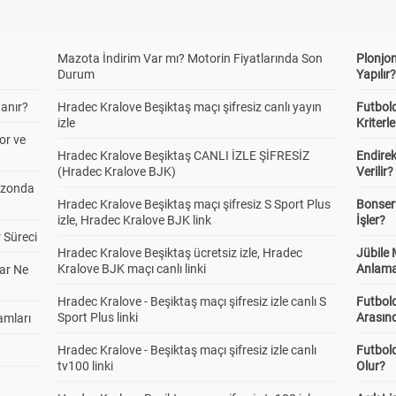
Mazota İndirim Var mı? Motorin Fiyatlarında Son
Plonjon
Durum
Yapılır
anır?
Hradec Kralove Beşiktaş maçı şifresiz canlı yayın
Futbold
izle
Kriterle
or ve
Hradec Kralove Beşiktaş CANLI İZLE ŞİFRESİZ
Endire
(Hradec Kralove BJK)
Verilir?
ezonda
Hradec Kralove Beşiktaş maçı şifresiz S Sport Plus
Bonserv
izle, Hradec Kralove BJK link
İşler?
 Süreci
Hradec Kralove Beşiktaş ücretsiz izle, Hradec
Jübile
Kralove BJK maçı canlı linki
Anlama
ar Ne
Hradec Kralove - Beşiktaş maçı şifresiz izle canlı S
Futbold
Sport Plus linki
Arasınd
amları
Hradec Kralove - Beşiktaş maçı şifresiz izle canlı
Futbol
tv100 linki
Olur?