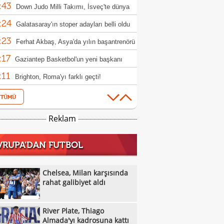
:43
Down Judo Milli Takımı, İsveç'te dünya
:24
iyonu oldu
Galatasaray'ın stoper adayları belli oldu
:23
Ferhat Akbaş, Asya'da yılın başantrenörü
:17
ldi
Gaziantep Basketbol'un yeni başkanı
:11
n Karakuzulu
Brighton, Roma'yı farklı geçti!
:16
Frankfurt, hazırlık maçında Hull City'yi
:44
up etti!
Kasımpaşa, Muhammed Emin Bektaş'ı
Reklam
:40
ladı!
Boluspor'da 2 yeni transfer
VRUPA'DAN FUTBOL
:36
Samsunspor, Kasımpaşa'yı mağlup etti!
:23
Kocaelispor'dan Muhammed Efe Küçük'e
Chelsea, Milan karşısında
:22
llık imza
rahat galibiyet aldı
Chelsea, Milan karşısında rahat galibiyet
:37
River Plate, Thiago Almada'yı kadrosuna
River Plate, Thiago
:35
Muğlaspor, Iğdır FK'den Ahmet Engin'i
Almada'yı kadrosuna kattı