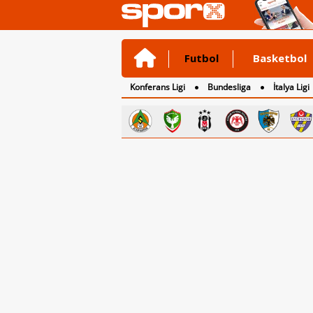
Futbol
Basketbol
Konferans Ligi
Bundesliga
İtalya Ligi
2. Lig
3. Lig