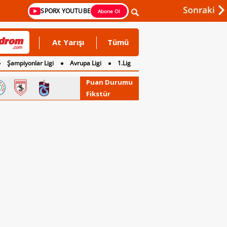
SPORX YOUTUBE
Abone Ol
At Yarışı
Tümü
Şampiyonlar Ligi
Avrupa Ligi
1.Lig
Puan Durumu
Fikstür