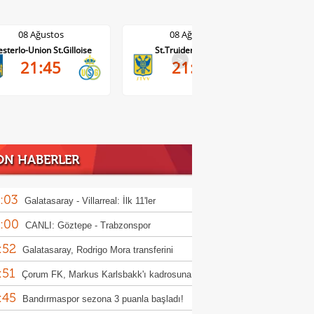
ğustos
08 Ağustos
08 Ağu
ion St.Gilloise
St.Truiden-Lommel
Standard Liege-
1-
>
1:45
21:45
DA
ON HABERLER
:03
Galatasaray - Villarreal: İlk 11'ler
:00
CANLI: Göztepe - Trabzonspor
:52
Galatasaray, Rodrigo Mora transferini
:51
iyor!
Çorum FK, Markus Karlsbakk'ı kadrosuna
:45
Bandırmaspor sezona 3 puanla başladı!