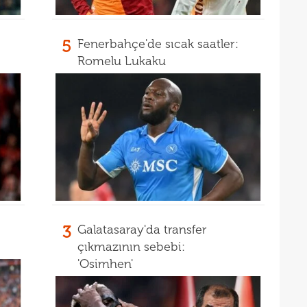
10
yanı
5
Fenerbahçe'de sıcak saatler:
10
soru
Romelu Lukaku
10
yıld
10
10
10
"Sen
10
vazg
10
açı
09
3
Galatasaray'da transfer
09
çıkmazının sebebi:
00
'Osimhen'
Endr
00
Coşk