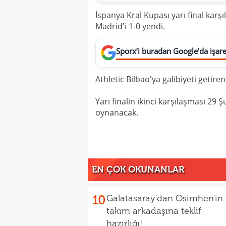
İspanya Kral Kupası yarı final karş
Madrid'i 1-0 yendi.
Sporx’i buradan Google’da işaret
Athletic Bilbao'ya galibiyeti getir
Yarı finalin ikinci karşılaşması 29
oynanacak.
EN ÇOK OKUNANLAR
10
Galatasaray'dan Osimhen'in
takım arkadaşına teklif
hazırlığı!