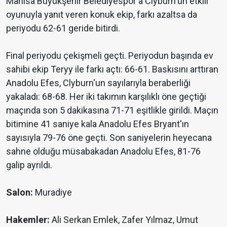
Manisa Büyükşehir Belediyespor'a Clyburn'un etkili
oyunuyla yanıt veren konuk ekip, farkı azaltsa da
periyodu 62-61 geride bitirdi.
Final periyodu çekişmeli geçti. Periyodun başında ev
sahibi ekip Teryy ile farkı açtı: 66-61. Baskısını arttıran
Anadolu Efes, Clyburn'un sayılarıyla beraberliği
yakaladı: 68-68. Her iki takımın karşılıklı öne geçtiği
maçında son 5 dakikasına 71-71 eşitlikle girildi. Maçın
bitimine 41 saniye kala Anadolu Efes Bryant'ın
sayısıyla 79-76 öne geçti. Son saniyelerin heyecana
sahne olduğu müsabakadan Anadolu Efes, 81-76
galip ayrıldı.
Salon:
Muradiye
Hakemler:
Ali Serkan Emlek, Zafer Yılmaz, Umut