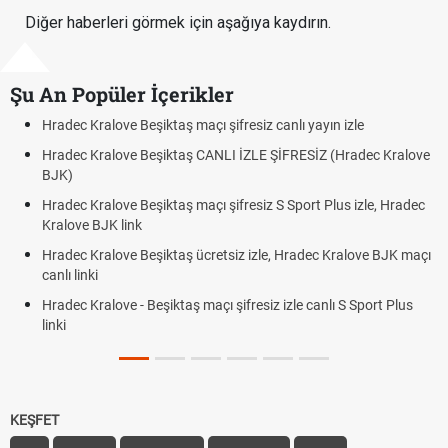
Diğer haberleri görmek için aşağıya kaydırın.
Şu An Popüler İçerikler
ı yayın izle
Hradec Kralove - Beşiktaş maçı şifresiz izle c
RESİZ (Hradec Kralove
Hradec Kralove Beşiktaş maçı şifresiz tv100 
BJK link
port Plus izle, Hradec
Trivela Nedir? Trivela Vuruşu Nasıl Yapılır?
Röveşata Nedir? Röveşata Vuruşu Nasıl Yapı
radec Kralove BJK maçı
Plonjon Nedir? Kalecilikte Plonjon Hareketi Na
le canlı S Sport Plus
KEŞFET