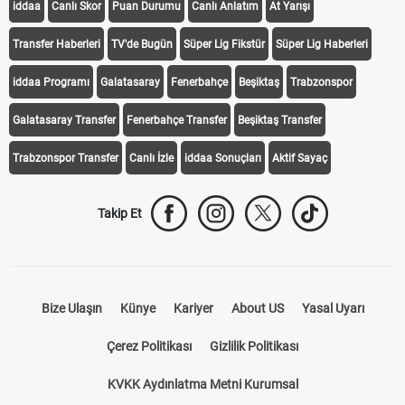
iddaa
Canlı Skor
Puan Durumu
Canlı Anlatım
At Yarışı
Transfer Haberleri
TV'de Bugün
Süper Lig Fikstür
Süper Lig Haberleri
iddaa Programı
Galatasaray
Fenerbahçe
Beşiktaş
Trabzonspor
Galatasaray Transfer
Fenerbahçe Transfer
Beşiktaş Transfer
Trabzonspor Transfer
Canlı İzle
iddaa Sonuçları
Aktif Sayaç
Takip Et
Bize Ulaşın
Künye
Kariyer
About US
Yasal Uyarı
Çerez Politikası
Gizlilik Politikası
KVKK Aydınlatma Metni Kurumsal