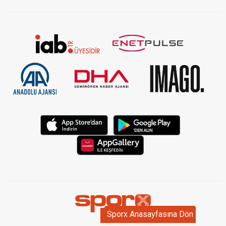
Sporx Anasayfasına Dön
Sporx Anasayfasına Dön