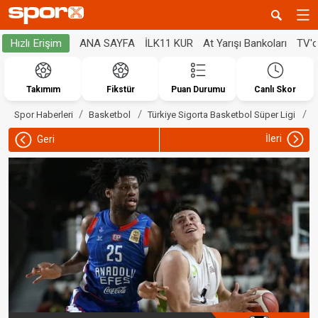
ANA SAYFA
İLK11 KUR
At Yarışı Bankoları
TV'
Hızlı Erişim
Takımım
Fikstür
Puan Durumu
Canlı Skor
A
Spor Haberleri
Basketbol
Türkiye Sigorta Basketbol Süper Ligi
İleri
Geri