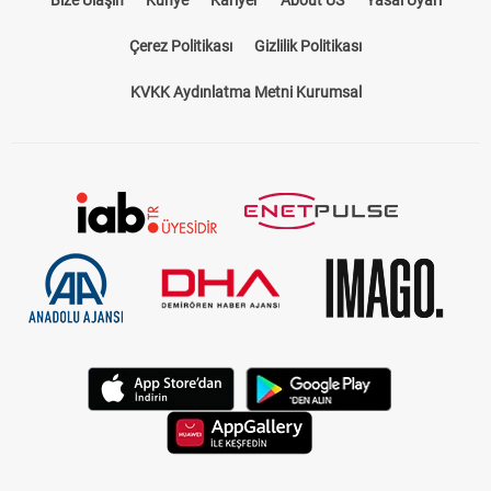
Bize Ulaşın
Künye
Kariyer
About US
Yasal Uyarı
Çerez Politikası
Gizlilik Politikası
KVKK Aydınlatma Metni Kurumsal