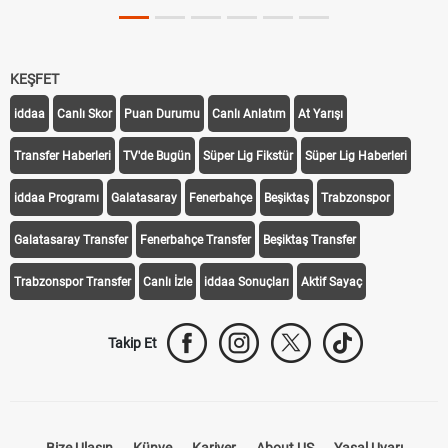
KEŞFET
iddaa
Canlı Skor
Puan Durumu
Canlı Anlatım
At Yarışı
Transfer Haberleri
TV'de Bugün
Süper Lig Fikstür
Süper Lig Haberleri
iddaa Programı
Galatasaray
Fenerbahçe
Beşiktaş
Trabzonspor
Galatasaray Transfer
Fenerbahçe Transfer
Beşiktaş Transfer
Trabzonspor Transfer
Canlı İzle
iddaa Sonuçları
Aktif Sayaç
Takip Et