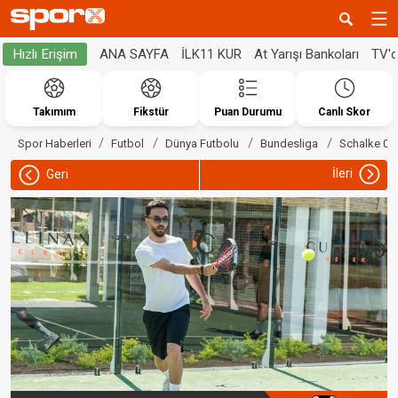
ANA SAYFA
İLK11 KUR
At Yarışı Bankoları
TV'
Hızlı Erişim
Takımım
Fikstür
Puan Durumu
Canlı Skor
Spor Haberleri
Futbol
Dünya Futbolu
Bundesliga
Schalke 04
İleri
Geri