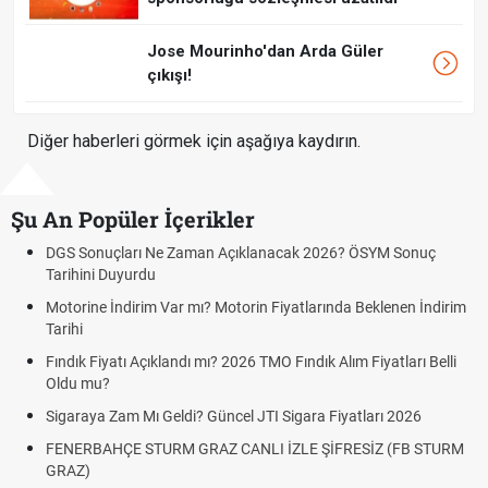
Jose Mourinho'dan Arda Güler
çıkışı!
Diğer haberleri görmek için aşağıya kaydırın.
Şu An Popüler İçerikler
GS Sonuçları Ne Zaman Açıklanacak 2026? ÖSYM Sonuç
Fener
rihini Duyurdu
Fene
torine İndirim Var mı? Motorin Fiyatlarında Beklenen İndirim
Graz 
rihi
Fener
ndık Fiyatı Açıklandı mı? 2026 TMO Fındık Alım Fiyatları Belli
Fener
ldu mu?
canlı 
garaya Zam Mı Geldi? Güncel JTI Sigara Fiyatları 2026
Altın
ENERBAHÇE STURM GRAZ CANLI İZLE ŞİFRESİZ (FB STURM
Bekle
RAZ)