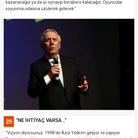
kazanacağız ya da iyi oynayıp berabere kalacağız. Oyuncular
soyunma odasına üzülerek gidecek."
"NE İHTİYAÇ VARSA..."
25
"Vizyon diyorsunuz. 1998'de Aziz Yıldırım geliyor ve yapıyor.