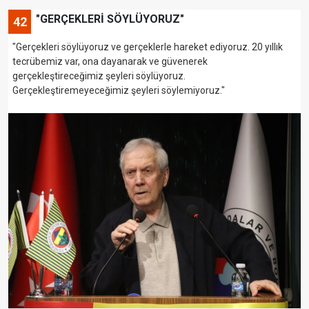
"GERÇEKLERİ SÖYLÜYORUZ"
42
"Gerçekleri söylüyoruz ve gerçeklerle hareket ediyoruz. 20 yıllık
tecrübemiz var, ona dayanarak ve güvenerek
gerçekleştireceğimiz şeyleri söylüyoruz.
Gerçekleştiremeyeceğimiz şeyleri söylemiyoruz."