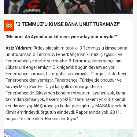
"3 TEMMUZ'U KİMSE BANA UNUTTURAMAZ!"
33
"Mehmet Ali Aydınlar çekilmese yine aday olur muydu?"
Aziz Yıldırım:
"Aday olacaktım tabii ki. 3 Temmuz'u kimse bana
unutturamaz. 3 Temmuz, Fenerbahçe'nin kırmızı çizgisidir ve
Fenerbahçe'ye darbe vurmuştur. 3 Temmuz, Fenerbahçe'nin
yükselişini engellemiştir. O kırılganlık bugün devam ediyor.
Fenerbahçe camiası, bir örgütle savaşmıştır. O örgüt, ilk darbeyi
Fenerbahçe'den yemiştir. Fenerbahçe, Türkiye'de öncüdür ve
Kuvayi Milliye'dir. FETÖ'ye karşı ilk direnişi gösteren
Fenerbahçe'dir. Şikeyi ben kendim mi yaptım, oyuncu yok, karşı
takımdan kimse yok, hakem yok! Bir tane hakem yok! Biz kendi
kendimize yaptık! Şuraya şu kadar para gitmiş, MASAK inceledi.
Kimin emrindeydi, örgütün elindeydi. Raporlarında yok. 2011,
bugün 15 sene oldu. Herkes unutuyor."