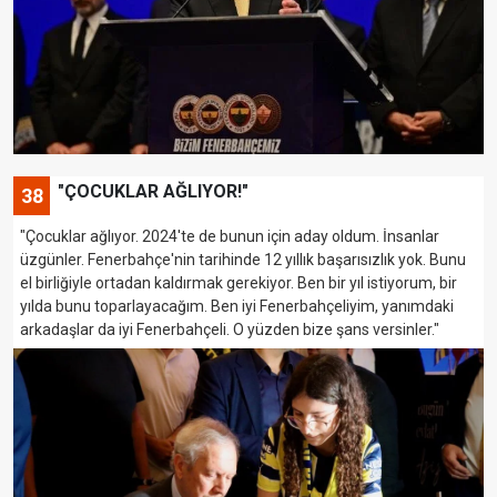
"ÇOCUKLAR AĞLIYOR!"
38
"Çocuklar ağlıyor. 2024'te de bunun için aday oldum. İnsanlar
üzgünler. Fenerbahçe'nin tarihinde 12 yıllık başarısızlık yok. Bunu
el birliğiyle ortadan kaldırmak gerekiyor. Ben bir yıl istiyorum, bir
yılda bunu toparlayacağım. Ben iyi Fenerbahçeliyim, yanımdaki
arkadaşlar da iyi Fenerbahçeli. O yüzden bize şans versinler."