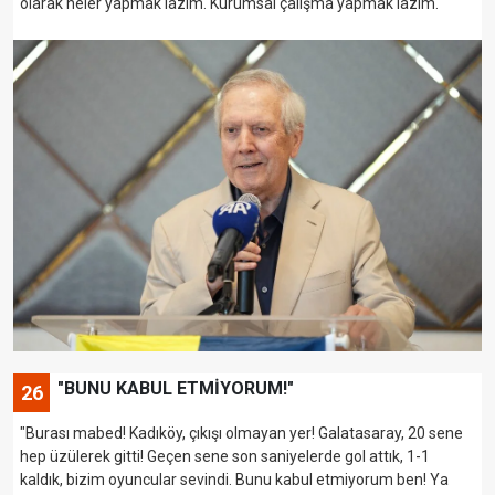
olarak neler yapmak lazım. Kurumsal çalışma yapmak lazım."
"BUNU KABUL ETMİYORUM!"
26
"Burası mabed! Kadıköy, çıkışı olmayan yer! Galatasaray, 20 sene
hep üzülerek gitti! Geçen sene son saniyelerde gol attık, 1-1
kaldık, bizim oyuncular sevindi. Bunu kabul etmiyorum ben! Ya