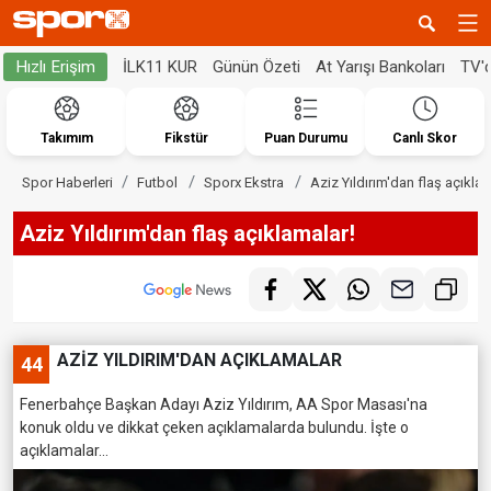
İLK11 KUR
Günün Özeti
At Yarışı Bankoları
TV'
Hızlı Erişim
Takımım
Fikstür
Puan Durumu
Canlı Skor
Spor Haberleri
Futbol
Sporx Ekstra
Aziz Yıldırım'dan flaş açıklam
Aziz Yıldırım'dan flaş açıklamalar!
AZİZ YILDIRIM'DAN AÇIKLAMALAR
44
Fenerbahçe Başkan Adayı Aziz Yıldırım, AA Spor Masası'na
konuk oldu ve dikkat çeken açıklamalarda bulundu. İşte o
açıklamalar...