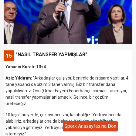
"NASIL TRANSFER YAPMIŞLAR"
15
Yabancı Kuralı: 10+4
Aziz Yıldırım:
"Arkadaşlar çalışıyor, benimle de istişare yaptılar. 4
tane yabancı da bizim 3 tane varmış. Biz bir transfer daha
yapabiliyoruz. Onu (Omar Fayed) Fenerbahçe camiası tanımıyor,
nasıl transfer yapmışlar anlamadık. Gelince, bir çözüm
üreteceğiz.
10 kişi olan yerde, çok oyuncu var, kalabalığız. Yerli oyuncu da
alabiliriz, arkadaşlar ona da bakıyor. Yerliden çözebilirsek
Sporx Anasayfasına Dön
yabancıya gitmeyiz. Yerli oyuncu ile çözersek değişmesini
istemeyiz."