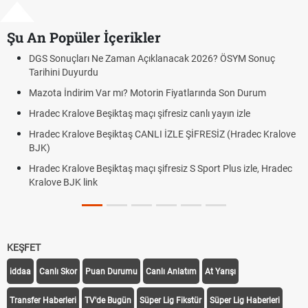
Şu An Popüler İçerikler
çları Ne Zaman Açıklanacak 2026? ÖSYM Sonuç
Hradec Kralo
Duyurdu
canlı linki
ndirim Var mı? Motorin Fiyatlarında Son Durum
Hradec Kralov
linki
alove Beşiktaş maçı şifresiz canlı yayın izle
Hradec Kralov
ralove Beşiktaş CANLI İZLE ŞİFRESİZ (Hradec Kralove
Hradec Kralo
BJK link
alove Beşiktaş maçı şifresiz S Sport Plus izle, Hradec
JK link
Trivela Nedir
KEŞFET
iddaa
Canlı Skor
Puan Durumu
Canlı Anlatım
At Yarışı
Transfer Haberleri
TV'de Bugün
Süper Lig Fikstür
Süper Lig Haberleri