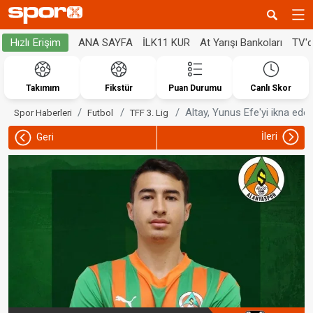
ANA SAYFA
İLK11 KUR
At Yarışı Bankoları
TV'
Hızlı Erişim
Takımım
Fikstür
Puan Durumu
Canlı Skor
Altay, Yunus Efe'yi ikna ede
Spor Haberleri
Futbol
TFF 3. Lig
İleri
Geri