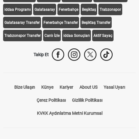
iddaa Programı
Galatasaray
Fenerbahçe
Beşiktaş
Trabzonspor
Galatasaray Transfer
Fenerbahçe Transfer
Beşiktaş Transfer
Trabzonspor Transfer
Canlı İzle
iddaa Sonuçları
Aktif Sayaç
Takip Et
Bize Ulaşın
Künye
Kariyer
About US
Yasal Uyarı
Çerez Politikası
Gizlilik Politikası
KVKK Aydınlatma Metni Kurumsal