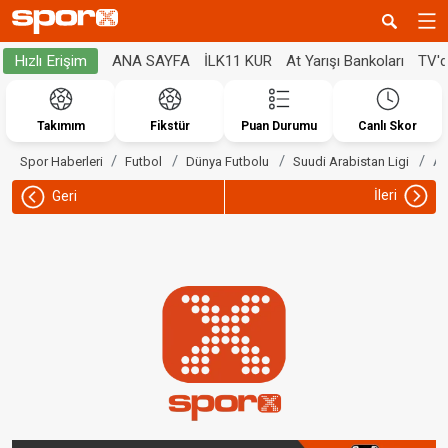
ANA SAYFA
İLK11 KUR
At Yarışı Bankoları
TV'
Hızlı Erişim
Takımım
Fikstür
Puan Durumu
Canlı Skor
Al
Spor Haberleri
Futbol
Dünya Futbolu
Suudi Arabistan Ligi
İleri
Geri