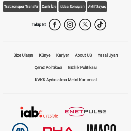
Trabzonspor Transfer
Canlı İzle
iddaa Sonuçları
Aktif Sayaç
Takip Et
Bize Ulaşın
Künye
Kariyer
About US
Yasal Uyarı
Çerez Politikası
Gizlilik Politikası
KVKK Aydınlatma Metni Kurumsal