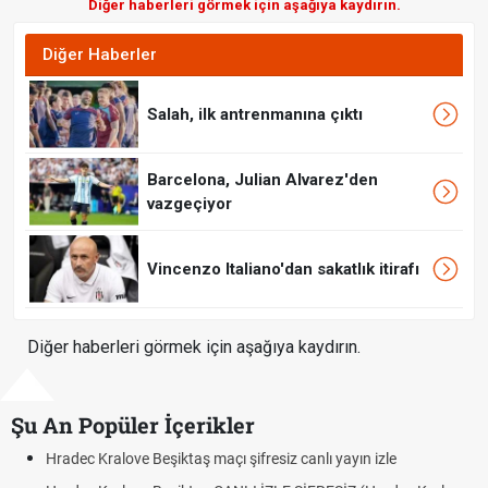
Diğer haberleri görmek için aşağıya kaydırın.
Diğer Haberler
Salah, ilk antrenmanına çıktı
Barcelona, Julian Alvarez'den
vazgeçiyor
Vincenzo Italiano'dan sakatlık itirafı
Diğer haberleri görmek için aşağıya kaydırın.
Şu An Popüler İçerikler
Hradec Kralove Beşiktaş maçı şifresiz canlı yayın izle
Hra