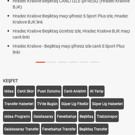
Hradec Kralove Beşiktaş CANLI İZLE ŞİFRESİZ (Hradec Kralove
Hra
BJK)
BJK
Hradec Kralove Beşiktaş maçı şifresiz S Sport Plus izle, Hradec
Tri
Kralove BJK link
Röv
Hradec Kralove Beşiktaş ücretsiz izle, Hradec Kralove BJK maçı
Plo
canlı linki
Hradec Kralove - Beşiktaş maçı şifresiz izle canlı S Sport Plus
linki
KEŞFET
iddaa
Canlı Skor
Puan Durumu
Canlı Anlatım
At Yarışı
Transfer Haberleri
TV'de Bugün
Süper Lig Fikstür
Süper Lig Haberleri
iddaa Programı
Galatasaray
Fenerbahçe
Beşiktaş
Trabzonspor
Galatasaray Transfer
Fenerbahçe Transfer
Beşiktaş Transfer