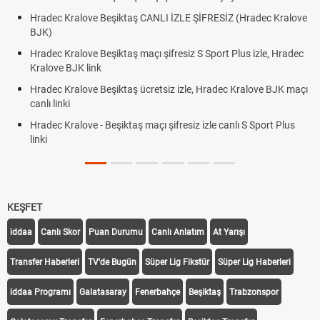
 İZLE ŞİFRESİZ (Hradec Kralove
Hradec Kralove Beşiktaş maçı şifre
BJK link
fresiz S Sport Plus izle, Hradec
Trivela Nedir? Trivela Vuruşu Nasıl 
Röveşata Nedir? Röveşata Vuruşu N
iz izle, Hradec Kralove BJK maçı
Plonjon Nedir? Kalecilikte Plonjon H
ifresiz izle canlı S Sport Plus
KEŞFET
iddaa
Canlı Skor
Puan Durumu
Canlı Anlatım
At Yarışı
Transfer Haberleri
TV'de Bugün
Süper Lig Fikstür
Süper Lig Haberleri
iddaa Programı
Galatasaray
Fenerbahçe
Beşiktaş
Trabzonspor