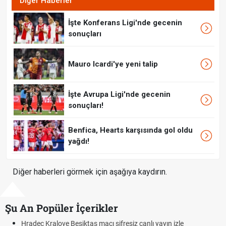
Diğer Haberler
İşte Konferans Ligi'nde gecenin
sonuçları
Mauro Icardi'ye yeni talip
İşte Avrupa Ligi'nde gecenin
sonuçları!
Benfica, Hearts karşısında gol oldu
yağdı!
Diğer haberleri görmek için aşağıya kaydırın.
Şu An Popüler İçerikler
resiz canlı yayın izle
Hradec Kralove - Beşiktaş maçı şifre