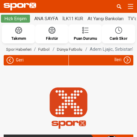
ANA SAYFA
İLK11 KUR
At Yarışı Bankoları
TV'
Hızlı Erişim
Takımım
Fikstür
Puan Durumu
Canlı Skor
Adem Ljajic, Sırbistan
Spor Haberleri
Futbol
Dünya Futbolu
İleri
Geri