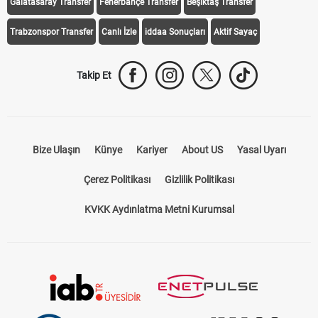
Galatasaray Transfer
Fenerbahçe Transfer
Beşiktaş Transfer
Trabzonspor Transfer
Canlı İzle
iddaa Sonuçları
Aktif Sayaç
Takip Et
Bize Ulaşın
Künye
Kariyer
About US
Yasal Uyarı
Çerez Politikası
Gizlilik Politikası
KVKK Aydınlatma Metni Kurumsal