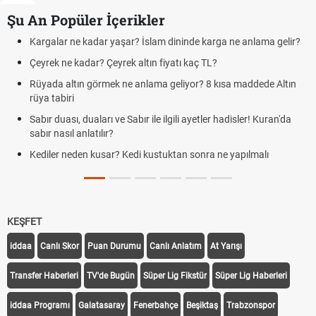
Şu An Popüler İçerikler
Kargalar ne kadar yaşar? İslam dininde karga ne anlama gelir?
Fut
Çeyrek ne kadar? Çeyrek altın fiyatı kaç TL?
Kra
Rüyada altın görmek ne anlama geliyor? 8 kısa maddede Altın
Cem
rüya tabiri
de
Sabır duası, duaları ve Sabır ile ilgili ayetler hadisler! Kuran'da
Rüy
sabır nasıl anlatılır?
Evd
Kediler neden kusar? Kedi kustuktan sonra ne yapılmalı
tari
KEŞFET
iddaa
Canlı Skor
Puan Durumu
Canlı Anlatım
At Yarışı
Transfer Haberleri
TV'de Bugün
Süper Lig Fikstür
Süper Lig Haberleri
iddaa Programı
Galatasaray
Fenerbahçe
Beşiktaş
Trabzonspor