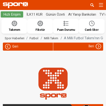
İLK11 KUR
Günün Özeti
At Yarışı Bankoları
TV'
Hızlı Erişim
Takımım
Fikstür
Puan Durumu
Canlı Skor
A Milli Futbol Takımı'nın G
Spor Haberleri
Futbol
Milli Takım
İleri
Geri