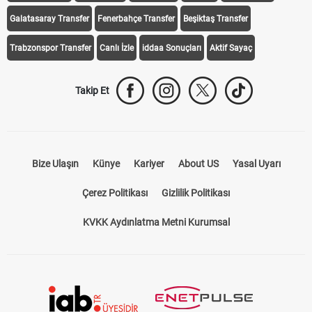
Galatasaray Transfer
Fenerbahçe Transfer
Beşiktaş Transfer
Trabzonspor Transfer
Canlı İzle
iddaa Sonuçları
Aktif Sayaç
Takip Et
Bize Ulaşın
Künye
Kariyer
About US
Yasal Uyarı
Çerez Politikası
Gizlilik Politikası
KVKK Aydınlatma Metni Kurumsal