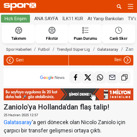
ANA SAYFA
İLK11 KUR
At Yarışı Bankoları
TV'
Hızlı Erişim
Takımım
Fikstür
Puan Durumu
Canlı Skor
Zaniol
Spor Haberleri
Futbol
Trendyol Süper Lig
Galatasaray
İleri
Geri
Zaniolo'ya Hollanda'dan flaş talip!
25 Haziran 2025 12:57
Galatasaray
'a geri dönecek olan Nicolo Zaniolo için
çarpıcı bir transfer gelişmesi ortaya çıktı.