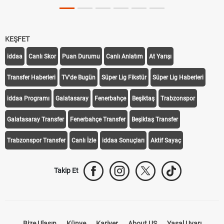
KEŞFET
iddaa
Canlı Skor
Puan Durumu
Canlı Anlatım
At Yarışı
Transfer Haberleri
TV'de Bugün
Süper Lig Fikstür
Süper Lig Haberleri
iddaa Programı
Galatasaray
Fenerbahçe
Beşiktaş
Trabzonspor
Galatasaray Transfer
Fenerbahçe Transfer
Beşiktaş Transfer
Trabzonspor Transfer
Canlı İzle
iddaa Sonuçları
Aktif Sayaç
Takip Et
Bize Ulaşın
Künye
Kariyer
About US
Yasal Uyarı