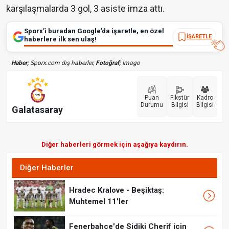
karşılaşmalarda 3 gol, 3 asiste imza attı.
Sporx’i buradan Google’da işaretle, en özel
İŞARETLE
haberlere ilk sen ulaş!
Haber;
Sporx.com dış haberler,
Fotoğraf;
Imago
Puan
Fikstür
Kadro
Durumu
Bilgisi
Bilgisi
Galatasaray
Diğer haberleri görmek için aşağıya kaydırın.
Diğer Haberler
Hradec Kralove - Beşiktaş:
Muhtemel 11'ler
Fenerbahçe'de Sidiki Cherif için