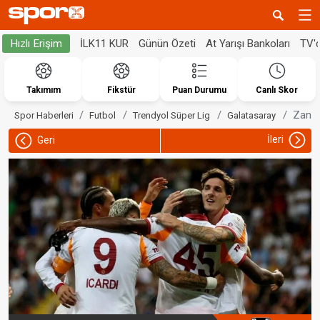
İLK11 KUR
Günün Özeti
At Yarışı Bankoları
TV'
Hızlı Erişim
Takımım
Fikstür
Puan Durumu
Canlı Skor
Zaniol
Spor Haberleri
Futbol
Trendyol Süper Lig
Galatasaray
İleri
Geri