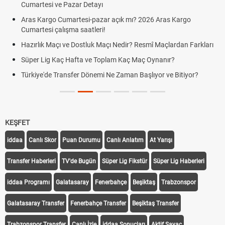
Cumartesi ve Pazar Detayı
Aras Kargo Cumartesi-pazar açık mı? 2026 Aras Kargo
Cumartesi çalışma saatleri!
Hazırlık Maçı ve Dostluk Maçı Nedir? Resmî Maçlardan Farkları
Süper Lig Kaç Hafta ve Toplam Kaç Maç Oynanır?
Türkiye'de Transfer Dönemi Ne Zaman Başlıyor ve Bitiyor?
KEŞFET
iddaa
Canlı Skor
Puan Durumu
Canlı Anlatım
At Yarışı
Transfer Haberleri
TV'de Bugün
Süper Lig Fikstür
Süper Lig Haberleri
iddaa Programı
Galatasaray
Fenerbahçe
Beşiktaş
Trabzonspor
Galatasaray Transfer
Fenerbahçe Transfer
Beşiktaş Transfer
Trabzonspor Transfer
Canlı İzle
iddaa Sonuçları
Aktif Sayaç