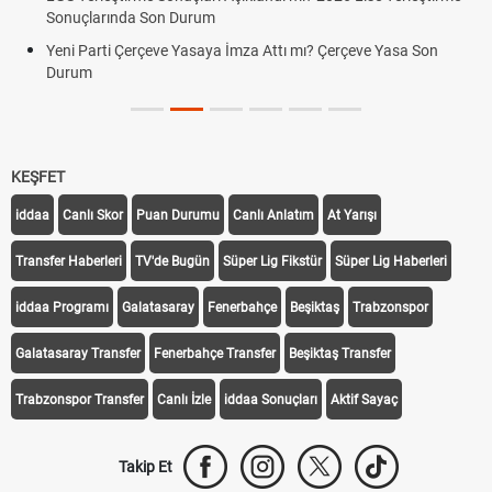
Sonuçlarında Son Durum
Yeni Parti Çerçeve Yasaya İmza Attı mı? Çerçeve Yasa Son
Durum
KEŞFET
iddaa
Canlı Skor
Puan Durumu
Canlı Anlatım
At Yarışı
Transfer Haberleri
TV'de Bugün
Süper Lig Fikstür
Süper Lig Haberleri
iddaa Programı
Galatasaray
Fenerbahçe
Beşiktaş
Trabzonspor
Galatasaray Transfer
Fenerbahçe Transfer
Beşiktaş Transfer
Trabzonspor Transfer
Canlı İzle
iddaa Sonuçları
Aktif Sayaç
Takip Et