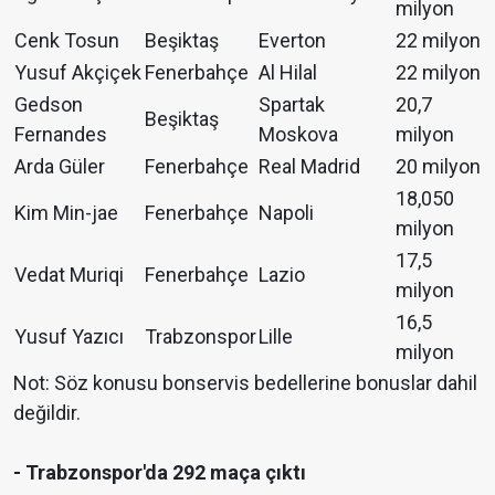
milyon
Cenk Tosun
Beşiktaş
Everton
22 milyon
Yusuf Akçiçek
Fenerbahçe
Al Hilal
22 milyon
Gedson
Spartak
20,7
Beşiktaş
Fernandes
Moskova
milyon
Arda Güler
Fenerbahçe
Real Madrid
20 milyon
18,050
Kim Min-jae
Fenerbahçe
Napoli
milyon
17,5
Vedat Muriqi
Fenerbahçe
Lazio
milyon
16,5
Yusuf Yazıcı
Trabzonspor
Lille
milyon
Not: Söz konusu bonservis bedellerine bonuslar dahil
değildir.
- Trabzonspor'da 292 maça çıktı