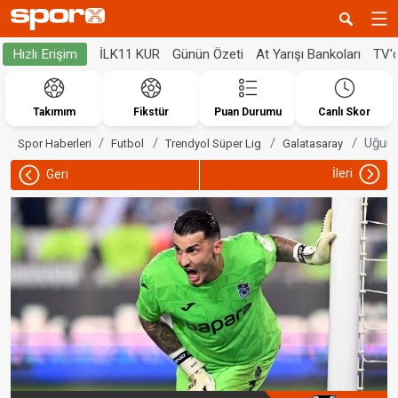
İLK11 KUR
Günün Özeti
At Yarışı Bankoları
TV'
Hızlı Erişim
Takımım
Fikstür
Puan Durumu
Canlı Skor
Uğurca
Spor Haberleri
Futbol
Trendyol Süper Lig
Galatasaray
İleri
Geri