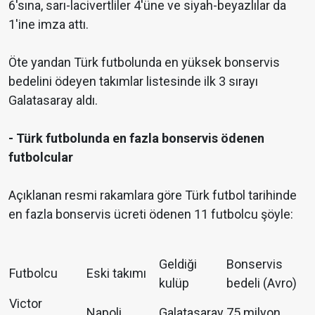
6'sına, sarı-lacivertliler 4'üne ve siyah-beyazlılar da
1'ine imza attı.
Öte yandan Türk futbolunda en yüksek bonservis
bedelini ödeyen takımlar listesinde ilk 3 sırayı
Galatasaray aldı.
- Türk futbolunda en fazla bonservis ödenen
futbolcular
Açıklanan resmi rakamlara göre Türk futbol tarihinde
en fazla bonservis ücreti ödenen 11 futbolcu şöyle:
Geldiği
Bonservis
Futbolcu
Eski takımı
kulüp
bedeli (Avro)
Victor
Napoli
Galatasaray
75 milyon