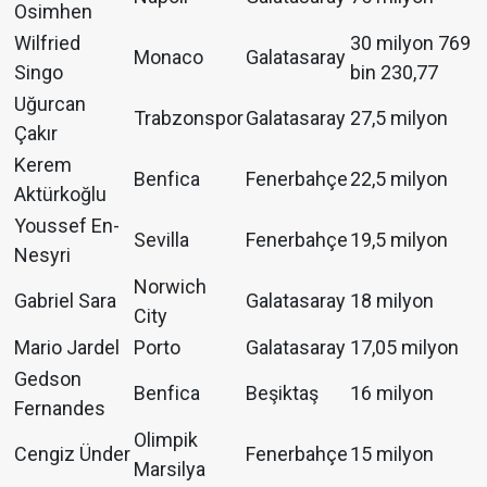
Osimhen
Wilfried
30 milyon 769
Monaco
Galatasaray
Singo
bin 230,77
Uğurcan
Trabzonspor
Galatasaray
27,5 milyon
Çakır
Kerem
Benfica
Fenerbahçe
22,5 milyon
Aktürkoğlu
Youssef En-
Sevilla
Fenerbahçe
19,5 milyon
Nesyri
Norwich
Gabriel Sara
Galatasaray
18 milyon
City
Mario Jardel
Porto
Galatasaray
17,05 milyon
Gedson
Benfica
Beşiktaş
16 milyon
Fernandes
Olimpik
Cengiz Ünder
Fenerbahçe
15 milyon
Marsilya