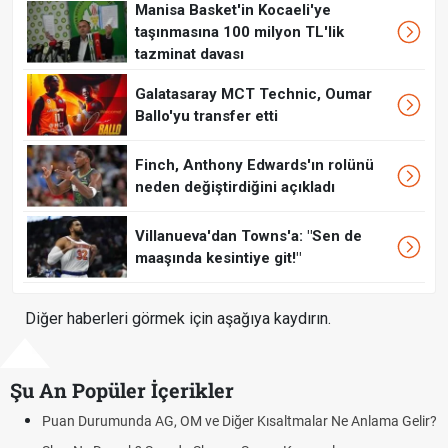
Manisa Basket'in Kocaeli'ye
taşınmasına 100 milyon TL'lik
tazminat davası
Galatasaray MCT Technic, Oumar
Ballo'yu transfer etti
Finch, Anthony Edwards'ın rolünü
neden değiştirdiğini açıkladı
Villanueva'dan Towns'a: "Sen de
maaşında kesintiye git!"
Diğer haberleri görmek için aşağıya kaydırın.
Şu An Popüler İçerikler
Puan Durumunda AG, OM ve Diğer Kısaltmalar Ne Anlama Gelir?