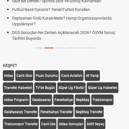
Skor Ne Demek? Sporda Skor ve Sonuç Kavramları
Futbol Nasıl Oynanır? Temel Futbol Kuralları
Deplasman Golü Kuralı Nedir? Hangi Organizasyonlarda
Uygulanıyor?
DGS Sonuçları Ne Zaman Açıklanacak 2026? ÖSYM Sonuç
Tarihini Duyurdu
KEŞFET
iddaa
Canlı Skor
Puan Durumu
Canlı Anlatım
At Yarışı
Transfer Haberleri
TV'de Bugün
Süper Lig Fikstür
Süper Lig Haberleri
iddaa Programı
Galatasaray
Fenerbahçe
Beşiktaş
Trabzonspor
Galatasaray Transfer
Fenerbahçe Transfer
Beşiktaş Transfer
Trabzonspor Transfer
Canlı İzle
iddaa Sonuçları
Aktif Sayaç