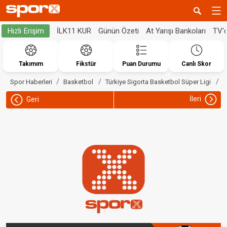
İLK11 KUR
Günün Özeti
At Yarışı Bankoları
TV'
Hızlı Erişim
Takımım
Fikstür
Puan Durumu
Canlı Skor
U
Spor Haberleri
Basketbol
Türkiye Sigorta Basketbol Süper Ligi
İleri
Geri