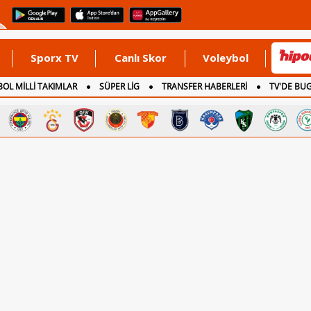
Sporx TV
Canlı Skor
Voleybol
OL MİLLİ TAKIMLAR
SÜPER LİG
TRANSFER HABERLERİ
TV'DE BU