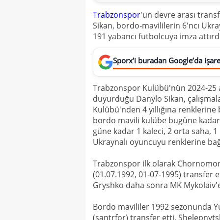
Trabzonspor
'un devre arası trans
Sikan, bordo-mavililerin 6'ncı Ukra
191 yabancı futbolcuya imza attırdı
Sporx’i buradan Google’da işaret
Trabzonspor Kulübü'nün 2024-25 ar
duyurduğu Danylo Sikan, çalışmala
Kulübü'nden 4 yıllığına renklerine
bordo mavili kulübe bugüne kadar 
güne kadar 1 kaleci, 2 orta saha, 
Ukraynalı oyuncuyu renklerine bağ
Trabzonspor ilk olarak Chornomor
(01.07.1992, 01-07-1995) transfer 
Gryshko daha sonra MK Mykolaiv'e
Bordo mavililer 1992 sezonunda Yur
(santrfor) transfer etti. Shelepnyts