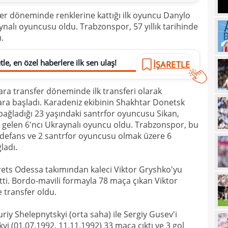
16
şamp
fer döneminde renklerine kattığı ilk oyuncu Danylo
ynalı oyuncusu oldu. Trabzonspor, 57 yıllık tarihinde
16
12. 
.
16
Şamp
le, en özel haberlere ilk sen ulaş!
16
İŞARETLE
müjd
16
Tayl
a transfer döneminde ilk transferi olarak
15
pist
ra başladı. Karadeniz ekibinin Shakhtar Donetsk
 bağladığı 23 yaşındaki santrfor oyuncusu Sikan,
15
kadr
gelen 6'ncı Ukraynalı oyuncu oldu. Trabzonspor, bu
15
1 defans ve 2 santrfor oyuncusu olmak üzere 6
ladı.
14
gönl
ets Odessa takımından kaleci Viktor Gryshko'yu
14
nası
etti. Bordo-mavili formayla 78 maça çıkan Viktor
14
açık
 transfer oldu.
14
Sams
iy Shelepnytskyi (orta saha) ile Sergiy Gusev'i
14
kyi (01.07.1992, 11.11.1992) 33 maça çıktı ve 3 gol