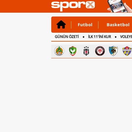
Futbol
Basketbol
GÜNÜN ÖZETİ
İLK 11'İNİ KUR
VOLEYB
CANLI ANLATIM
İNGİLTERE