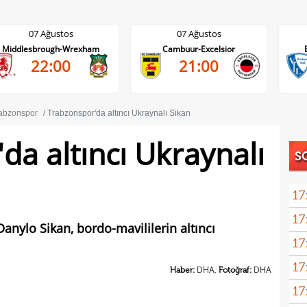
07 Ağustos
07 Ağustos
Cambuur-Excelsior
Bochum-Hertha Berlin
21:00
21:30
abzonspor
Trabzonspor'da altıncı Ukraynalı Sikan
da altıncı Ukraynalı
S
17
17
Emre
anylo Sikan, bordo-mavililerin altıncı
17
İki 
17
Haber:
DHA,
Fotoğraf:
DHA
17
etti