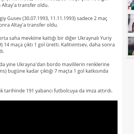
 Altay'a transfer oldu.
14
kötü
rgiy Gusev (30.07.1993, 11.11.1993) sadece 2 maç
14
Fene
onra Altay'a transfer oldu.
14
rta saha mevkiine kattığı bir diğer Ukraynalı Yuriy
13
heye
) 14 maça çıktı 1 gol üretti. Kalitvintsev, daha sonra
13
Türk
ı.
13
a yine Ukrayna'dan bordo mavililerin renklerine
13
ns) bugüne kadar çıktığı 7 maçta 1 gol katkısında
kalı
13
ikna
ık tarihinde 191 yabancı futbolcuya da imza attırdı.
13
ve e
13
görü
13
13
soru
12
gücü