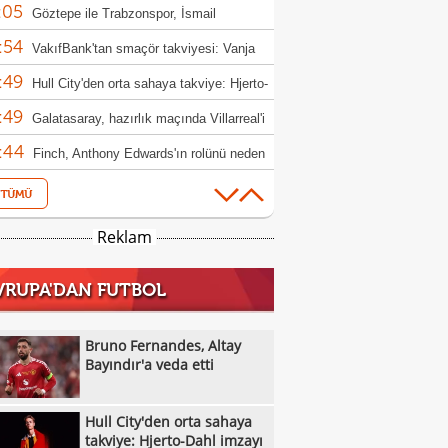
:05
 kulübü değil"
Göztepe ile Trabzonspor, İsmail
:54
aşı'nın jübilesi için sahada
VakıfBank'tan smaçör takviyesi: Vanja
:49
ovic kadroya katıldı
Hull City'den orta sahaya takviye: Hjerto-
:49
 imzayı attı
Galatasaray, hazırlık maçında Villarreal'i
:44
uk edecek
Finch, Anthony Edwards'ın rolünü neden
:44
ştirdiğini açıkladı
Villanueva'dan Towns'a: "Sen de
:42
ında kesintiye git!"
Trabzonspor'da Folcarelli ameliyat oldu
Reklam
:39
Trabzonspor'dan Salah için haciz
VRUPA'DAN FUTBOL
:26
nlaması
Fenerbahçe'nin Avrupa'daki kader maçı:
:26
ip OH Leuven
Aziz Yıldırım'ın kızına yönelik paylaşım
Bruno Fernandes, Altay
:20
karar!
Bayındır'a veda etti
18 Yaş Altı Genç Kız Milli Takımı,
:20
a'ya 65-61 yenildi
Çaykur Rizespor'dan Zeqiri, Esenler
Hull City'den orta sahaya
:16
spor'a transfer oldu
Berna Yeniçeri ve Sevgi Karaoğlu'ndan
takviye: Hjerto-Dahl imzayı