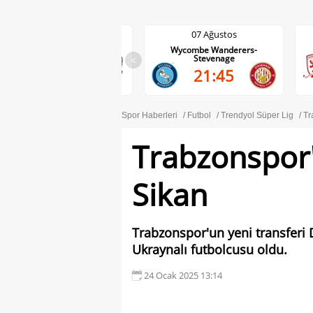
07 Ağustos
07 Ağustos
Wycombe Wanderers-
Middlesbrough-Wrexham
Stevenage
<
22:00
21:45
Spor Haberleri
Futbol
Trendyol Süper Lig
Tr
Trabzonspor'
Sikan
Trabzonspor'un yeni transferi D
Ukraynalı futbolcusu oldu.
24 Ocak 2025 13:14