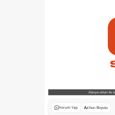
Klavye okları ile 
Yorum Yap
Yazı Boyutu