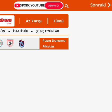
SPORX YOUTUBE
Abone Ol
At Yarışı
Tümü
GÜN
İSTATİSTİK
(YENİ) OYUNLAR
Puan Durumu
Fikstür