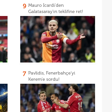
09
kesi
9
Mauro Icardi'den
09
Galatasaray'ın teklifine ret!
09
08
Guir
7
Pavlidis, Fenerbahçe'yi
Kerem'e sordu!