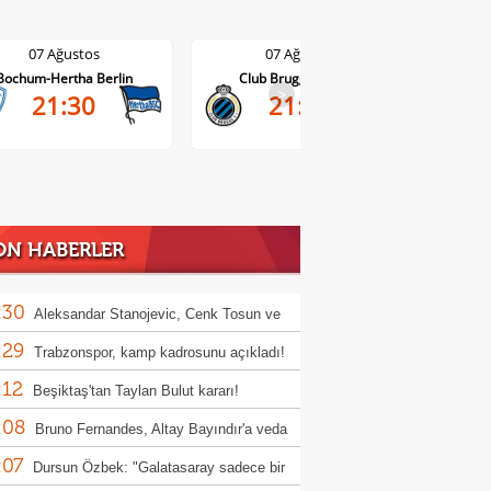
07 Ağustos
07 Ağustos
Club Brugge-Kortrijk
Altach-WSG Tirol
>
21:45
20:30
ON HABERLER
:30
Aleksandar Stanojevic, Cenk Tosun ve
:29
 Akbaba'dan Süper Lig mesajı
Trabzonspor, kamp kadrosunu açıkladı!
:12
eksik
Beşiktaş'tan Taylan Bulut kararı!
:08
Bruno Fernandes, Altay Bayındır'a veda
:07
Dursun Özbek: "Galatasaray sadece bir