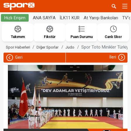
ANA SAYFA
İLK11 KUR
At Yarışı Bankoları
TV'
Hızlı Erişim
Takımım
Fikstür
Puan Durumu
Canlı Skor
Spor Toto Minikler Türkiy
Spor Haberleri
Diğer Sporlar
Judo
İleri
Geri