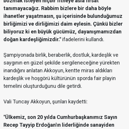
bozmak isteyen hiçbir fitneye asla fırsat
tanımayacağız. Rabbim bizlere bir daha böyle
ihanetler yaşatmasın, şu içerisinde bulunduğumuz
birliğimizi ve dirliğimizi daim eylesin. Çünkü bizler
biliyoruz ki en büyük gücümüz, dayanışmamızdan
doğan kardeşliğimizdir."
ifadelerini kullandı.
Şampiyonada birlik, beraberlik, dostluk, kardeşlik ve
saygının en güzel şekilde sergileneceğine yürekten
inandığını anlatan Akkoyun, kentte miras aldıkları
kardeşlik ve hoşgörü kültürünün sporda fair playin
temelini oluşturduğunu dile getirdi.
Vali Tuncay Akkoyun, şunları kaydetti:
"Ülkemiz, son 20 yılda Cumhurbaşkanımız Sayın
Recep Tayyip Erdoğan'ın liderliğinde sanayiden