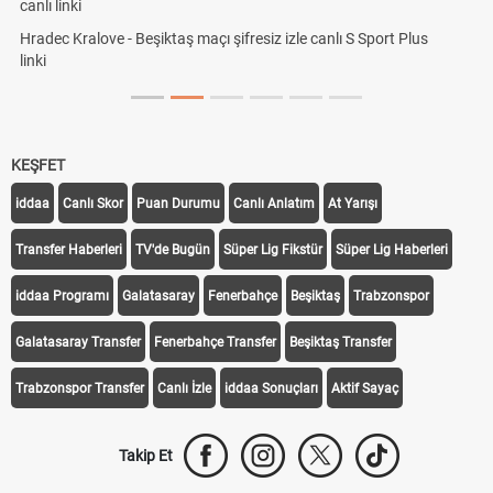
KEŞFET
iddaa
Canlı Skor
Puan Durumu
Canlı Anlatım
At Yarışı
Transfer Haberleri
TV'de Bugün
Süper Lig Fikstür
Süper Lig Haberleri
iddaa Programı
Galatasaray
Fenerbahçe
Beşiktaş
Trabzonspor
Galatasaray Transfer
Fenerbahçe Transfer
Beşiktaş Transfer
Trabzonspor Transfer
Canlı İzle
iddaa Sonuçları
Aktif Sayaç
Takip Et