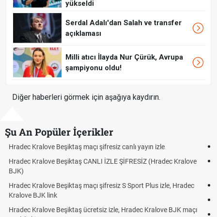
yükseldi
Serdal Adalı'dan Salah ve transfer
açıklaması
Milli atıcı İlayda Nur Çürük, Avrupa
şampiyonu oldu!
Diğer haberleri görmek için aşağıya kaydırın.
Şu An Popüler İçerikler
Hradec Kralove - Beşiktaş maçı şifresiz izle canlı tv100 linki
Hradec Kralove Beşiktaş maçı şifresiz tv100 izle, Hradec Kralove
BJK link
Trivela Nedir? Trivela Vuruşu Nasıl Yapılır?
Röveşata Nedir? Röveşata Vuruşu Nasıl Yapılır?
Plonjon Nedir? Kalecilikte Plonjon Hareketi Nasıl Yapılır?