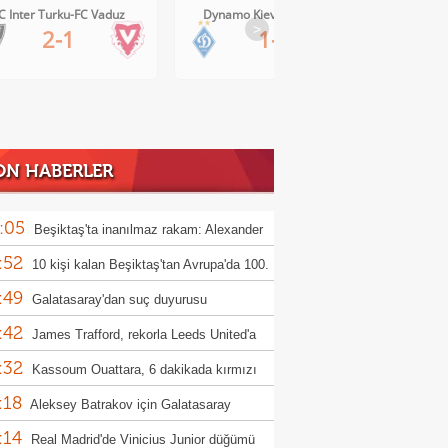
C Inter Turku-FC Vaduz
Dynamo Kiev-Qarabag FK
FC Tw
>
2-1
1-0
ON HABERLER
:05
Beşiktaş'ta inanılmaz rakam: Alexander
:52
el
10 kişi kalan Beşiktaş'tan Avrupa'da 100.
:49
r!
Galatasaray'dan suç duyurusu
:42
James Trafford, rekorla Leeds United'a
:32
Kassoum Ouattara, 6 dakikada kırmızı
:18
 gördü!
Aleksey Batrakov için Galatasaray
:14
laması!
Real Madrid'de Vinicius Junior düğümü