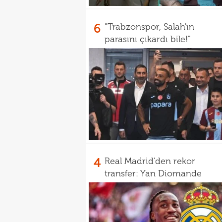
6
"Trabzonspor, Salah'ın
parasını çıkardı bile!"
4
Real Madrid'den rekor
transfer: Yan Diomande