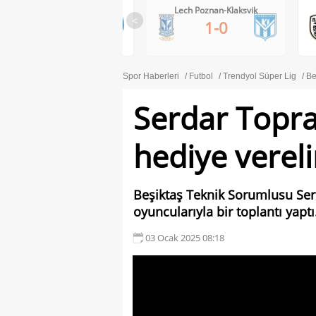
RB Salzburg-Pafos FC
Lech Poznan-Klaksvik
0-0
<
1-0
DUR
Spor Haberleri
Futbol
Trendyol Süper Lig
Be
Serdar Topr
hediye verel
Beşiktaş Teknik Sorumlusu Ser
oyuncularıyla bir toplantı yaptı
03 Ocak 2025 08:18