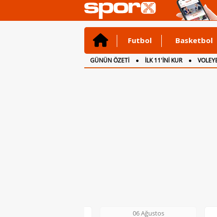
Futbol
Basketbol
GÜNÜN ÖZETİ
İLK 11'İNİ KUR
VOLEYB
CANLI ANLATIM
İNGİLTERE
06 Ağustos
06 Ağustos