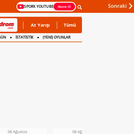
SPORX YOUTUBE
Abone Ol
At Yarışı
Tümü
GÜN
İSTATİSTİK
(YENİ) OYUNLAR
06 Ağustos
06 Ağustos