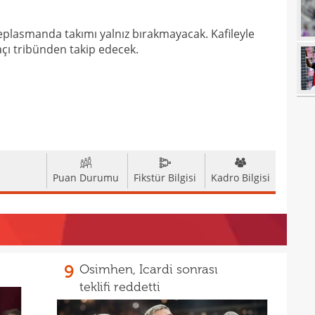
17
16
Dio
deplasmanda takımı yalnız bırakmayacak. Kafileyle
açı tribünden takip edecek.
16
16
16
16
Avru
16
şamp
16
dire
Puan Durumu
Fikstür Bilgisi
Kadro Bilgisi
15
fina
15
kattı
15
seyi
9
Osimhen, Icardi sonrası
15
"Gal
teklifi reddetti
15