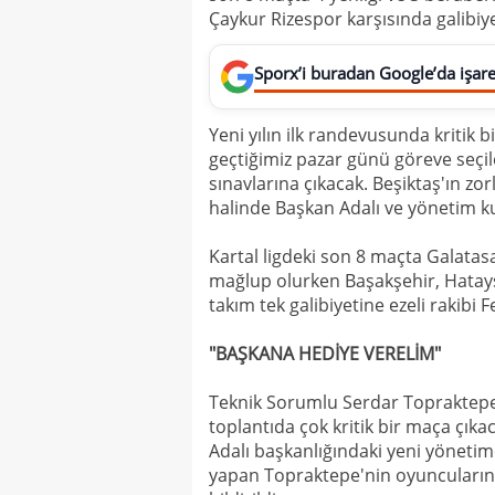
Çaykur Rizespor karşısında galibiy
Sporx’i buradan Google’da işaret
Yeni yılın ilk randevusunda kritik 
geçtiğimiz pazar günü göreve seçil
sınavlarına çıkacak. Beşiktaş'ın zo
halinde Başkan Adalı ve yönetim ku
Kartal ligdeki son 8 maçta Galata
mağlup olurken Başakşehir, Hatays
takım tek galibiyetine ezeli rakibi 
"BAŞKANA HEDİYE VERELİM"
Teknik Sorumlu Serdar Topraktepe,
toplantıda çok kritik bir maça çıkaca
Adalı başkanlığındaki yeni yöneti
yapan Topraktepe'nin oyuncularınd