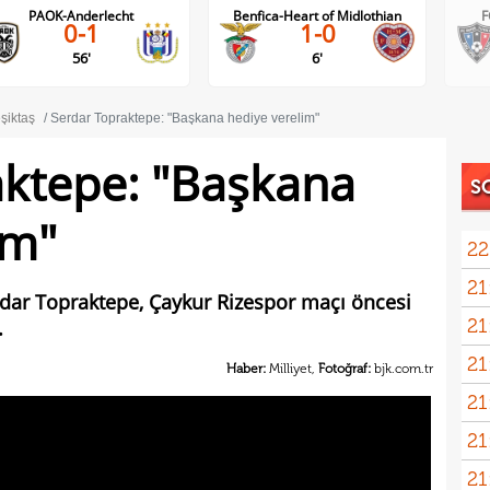
PAOK-Anderlecht
Benfica-Heart of Midlothian
F
0-1
1-0
56'
6'
şiktaş
Serdar Topraktepe: "Başkana hediye verelim"
aktepe: "Başkana
S
im"
22
21
Nüb
dar Topraktepe, Çaykur Rizespor maçı öncesi
21
.
zafe
21
Haber:
Milliyet,
Fotoğraf:
bjk.com.tr
21
gitti
21
kart
21
açık