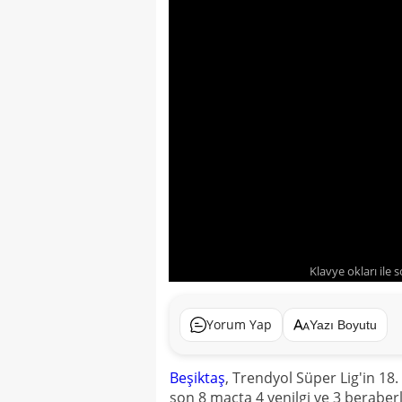
Klavye okları ile 
Yorum Yap
Yazı Boyutu
Beşiktaş
, Trendyol Süper Lig'in 18
son 8 maçta 4 yenilgi ve 3 beraberli