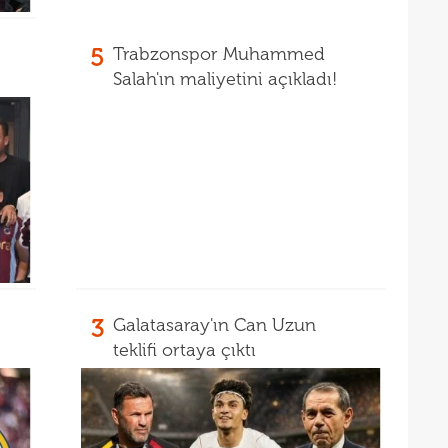
13
sıca
13
5
Trabzonspor Muhammed
Salah'ın maliyetini açıkladı!
kötü
3
Galatasaray'ın Can Uzun
teklifi ortaya çıktı