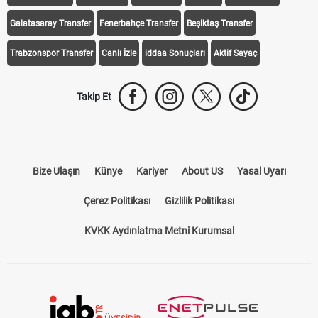
iddaa Programı
Galatasaray
Fenerbahçe
Beşiktaş
Trabzonspor
Galatasaray Transfer
Fenerbahçe Transfer
Beşiktaş Transfer
Trabzonspor Transfer
Canlı İzle
iddaa Sonuçları
Aktif Sayaç
Takip Et
Bize Ulaşın
Künye
Kariyer
About US
Yasal Uyarı
Çerez Politikası
Gizlilik Politikası
KVKK Aydınlatma Metni Kurumsal