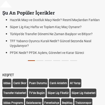
Şu An Popüler İçerikler
rlık Maçı ve Dostluk Maçı Nedir? Resmî Maçlardan Farkları
Puan D
er Lig Kaç Hafta ve Toplam Kaç Maç Oynanır?
Skor N
iye'de Transfer Dönemi Ne Zaman Başlıyor ve Bitiyor?
Futbol 
Yabancı Oyuncu Kuralı Nedir? Güncel Sezonda Nasıl
Deplas
ulanıyor?
Uygula
 Nedir? PFDK Açılımı, Görevleri ve Karar Süreci
DGS So
Tarihin
KEŞFET
iddaa
Canlı Skor
Puan Durumu
Canlı Anlatım
At Yarışı
Transfer Haberleri
TV'de Bugün
Süper Lig Fikstür
Süper Lig Haberleri