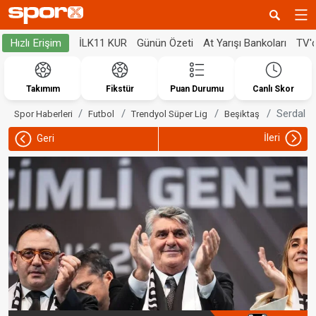
İLK11 KUR
Günün Özeti
At Yarışı Bankoları
TV'
Hızlı Erişim
Takımım
Fikstür
Puan Durumu
Canlı Skor
Serdal A
Spor Haberleri
Futbol
Trendyol Süper Lig
Beşiktaş
İleri
Geri