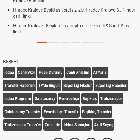
Röveşata Nedir? Röveşata Vuruşu N
iz izle, Hradec Kralove BJK maçı
Plonjon Nedir? Kalecilikte Plonjon H
ifresiz izle canlı S Sport Plus
KEŞFET
iddaa
Canlı Skor
Puan Durumu
Canlı Anlatım
At Yarışı
Transfer Haberleri
TV'de Bugün
Süper Lig Fikstür
Süper Lig Haberleri
iddaa Programı
Galatasaray
Fenerbahçe
Beşiktaş
Trabzonspor
Galatasaray Transfer
Fenerbahçe Transfer
Beşiktaş Transfer
Trabzonspor Transfer
Canlı İzle
iddaa Sonuçları
Aktif Sayaç