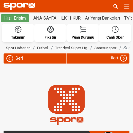
ANA SAYFA
İLK11 KUR
At Yarışı Bankoları
TV'
Hızlı Erişim
Takımım
Fikstür
Puan Durumu
Canlı Skor
Sams
Spor Haberleri
Futbol
Trendyol Süper Lig
Samsunspor
İleri
Geri