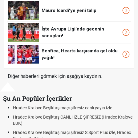
Mauro Icardi'ye yeni talip
İşte Avrupa Ligi'nde gecenin
sonuçları!
Benfica, Hearts karşısında gol oldu
yağdı!
Diğer haberleri görmek için aşağıya kaydırın.
Şu An Popüler İçerikler
resiz canlı yayın izle
Hradec Kralove - Beşiktaş maçı şifre
 İZLE ŞİFRESİZ (Hradec Kralove
Hradec Kralove Beşiktaş maçı şifre
BJK link
fresiz S Sport Plus izle, Hradec
Trivela Nedir? Trivela Vuruşu Nasıl 