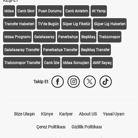
KEŞFET
iddaa
Canlı Skor
Puan Durumu
Canlı Anlatım
At Yarışı
Transfer Haberleri
TV'de Bugün
Süper Lig Fikstür
Süper Lig Haberleri
iddaa Programı
Galatasaray
Fenerbahçe
Beşiktaş
Trabzonspor
Galatasaray Transfer
Fenerbahçe Transfer
Beşiktaş Transfer
Trabzonspor Transfer
Canlı İzle
iddaa Sonuçları
Aktif Sayaç
Takip Et
Bize Ulaşın
Künye
Kariyer
About US
Yasal Uyarı