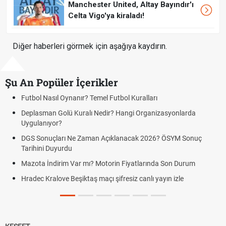
Manchester United, Altay Bayındır'ı
Celta Vigo'ya kiraladı!
Diğer haberleri görmek için aşağıya kaydırın.
Şu An Popüler İçerikler
Futbol Nasıl Oynanır? Temel Futbol Kuralları
Hra
BJ
Deplasman Golü Kuralı Nedir? Hangi Organizasyonlarda
Uygulanıyor?
Hra
Kra
DGS Sonuçları Ne Zaman Açıklanacak 2026? ÖSYM Sonuç
Tarihini Duyurdu
Hra
canl
Mazota İndirim Var mı? Motorin Fiyatlarında Son Durum
Hra
Hradec Kralove Beşiktaş maçı şifresiz canlı yayın izle
link
Hra