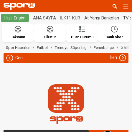
ANA SAYFA
İLK11 KUR
At Yarışı Bankoları
TV'
Hızlı Erişim
Takımım
Fikstür
Puan Durumu
Canlı Skor
Saint
Spor Haberleri
Futbol
Trendyol Süper Lig
Fenerbahçe
İleri
Geri