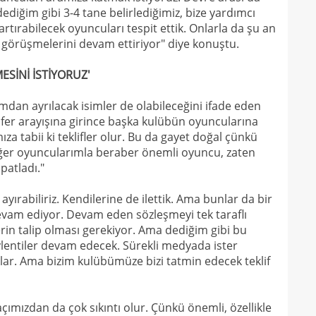
23
Smai
diğim gibi 3-4 tane belirlediğimiz, bize yardımcı
 artırabilecek oyuncuları tespit ettik. Onlarla da şu an
22
 görüşmelerini devam ettiriyor" diye konuştu.
22
kaz
ESİNİ İSTİYORUZ'
22
hiss
ımdan ayrılacak isimler de olabileceğini ifade eden
22
özle
nsfer arayışına girince başka kulübün oyuncularına
21
Nüb
za tabii ki teklifler olur. Bu da gayet doğal çünkü
ğer oyuncularımla beraber önemli oyuncu, zaten
21
zafe
patladı."
21
 ayırabiliriz. Kendilerine de ilettik. Ama bunlar da bir
21
gitti
evam ediyor. Devam eden sözleşmeyi tek taraflı
in talip olması gerekiyor. Ama dediğim gibi bu
21
kart
lentiler devam edecek. Sürekli medyada ister
21
açık
klar. Ama bizim kulübümüze bizi tatmin edecek teklif
21
çözü
21
çımızdan da çok sıkıntı olur. Çünkü önemli, özellikle