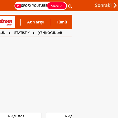
SPORX YOUTUBE
Abone Ol
At Yarışı
Tümü
GÜN
İSTATİSTİK
(YENİ) OYUNLAR
07 Ağustos
07 Ağustos