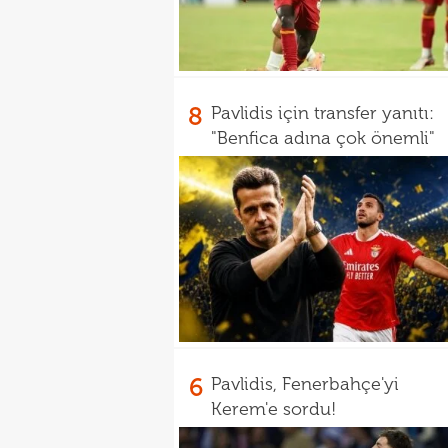
8
Pavlidis için transfer yanıtı:
"Benfica adına çok önemli"
6
Pavlidis, Fenerbahçe'yi
Kerem'e sordu!