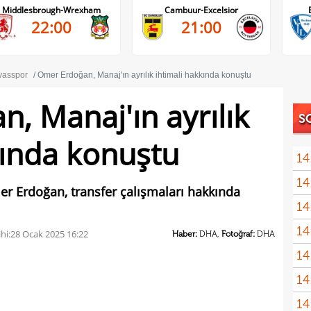
Middlesbrough-Wrexham
Cambuur-Excelsior
22:00
21:00
vasspor
Ömer Erdoğan, Manaj'ın ayrılık ihtimali hakkında konuştu
, Manaj'ın ayrılık
S
kında konuştu
14
14
açık
er Erdoğan, transfer çalışmaları hakkında
14
Sams
14
hi:
28 Ocak 2025 16:22
Haber:
DHA,
Fotoğraf:
DHA
14
kötü
14
Fene
14