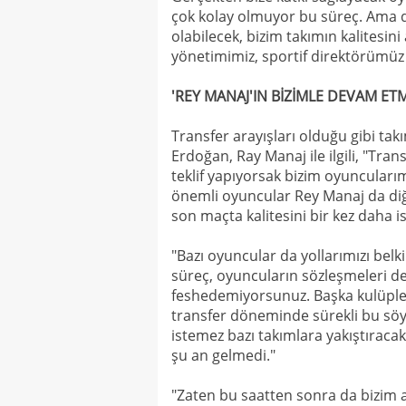
çok kolay olmuyor bu süreç. Ama de
olabilecek, bizim takımın kalitesini
yönetimimiz, sportif direktörümüz
'REY MANAJ'IN BİZİMLE DEVAM ETM
Transfer arayışları olduğu gibi tak
Erdoğan, Ray Manaj ile ilgili, "Tra
teklif yapıyorsak bizim oyuncularımı
önemli oyuncular Rey Manaj da di
son maçta kalitesini bir kez daha is
"Bazı oyuncular da yollarımızı belki
süreç, oyuncuların sözleşmeleri d
feshedemiyorsunuz. Başka kulüpler
transfer döneminde sürekli bu söy
istemez bazı takımlara yakıştıraca
şu an gelmedi."
"Zaten bu saatten sonra da bizim a