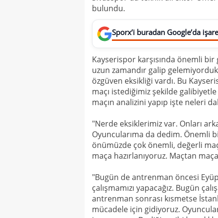
bulundu.
Sporx’i buradan Google’da işaret
Kayserispor karşısında önemli bir ga
uzun zamandır galip gelemiyorduk, 
özgüven eksikliği vardı. Bu Kayser
maçı istediğimiz şekilde galibiyetle 
maçın analizini yapıp işte neleri dah
"Nerde eksiklerimiz var. Onları ark
Oyuncularıma da dedim. Önemli bir
önümüzde çok önemli, değerli maç
maça hazırlanıyoruz. Maçtan maça 
"Bugün de antrenman öncesi Eyüps
çalışmamızı yapacağız. Bugün çalış
antrenman sonrası kısmetse İstanbul
mücadele için gidiyoruz. Oyuncul