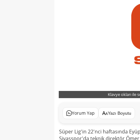
Klavye okları ile 
Yorum Yap
Yazı Boyutu
Süper Lig'in 22'nci haftasında Eyü
Sivasspor'da teknik direktör Öme