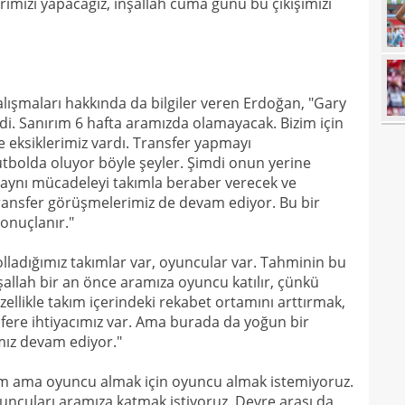
rımızı yapacağız, inşallah cuma günü bu çıkışımızı
08
Guir
08
08
İşte
07
ret!
alışmaları hakkında da bilgiler veren Erdoğan, "Gary
ddi. Sanırım 6 hafta aramızda olamayacak. Bizim için
00
pua
 eksiklerimiz vardı. Transfer yapmayı
00
bolda oluyor böyle şeyler. Şimdi onun yerine
 aynı mücadeleyi takımla beraber verecek ve
00
transfer görüşmelerimiz de devam ediyor. Bu bir
onuçlanır."
23
23
yağd
olladığımız takımlar var, oyuncular var. Tahminin bu
İnşallah bir an önce aramıza oyuncu katılır, çünkü
23
iste
zellikle takım içerindeki rekabet ortamını arttırmak,
23
ansfere ihtiyacımız var. Ama burada da yoğun bir
kaza
mız devam ediyor."
23
sevi
rum ama oyuncu almak için oyuncu almak istemiyoruz.
23
uncuları aramıza katmak istiyoruz. Devre arası da