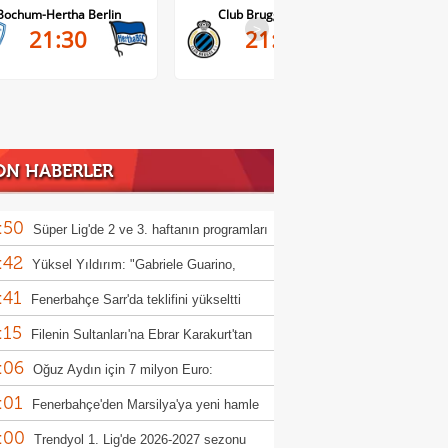
Bochum-Hertha Berlin
Club Brugge-Kortrijk
>
21:30
21:45
ON HABERLER
:50
Süper Lig'de 2 ve 3. haftanın programları
:42
landı
Yüksel Yıldırım: "Gabriele Guarino,
:41
unspor'a hayırlı olsun"
Fenerbahçe Sarr'da teklifini yükseltti
:15
Filenin Sultanları'na Ebrar Karakurt'tan
:06
 haber
Oğuz Aydın için 7 milyon Euro:
:01
rbahçe reddetti
Fenerbahçe'den Marsilya'ya yeni hamle
:00
Trendyol 1. Lig'de 2026-2027 sezonu