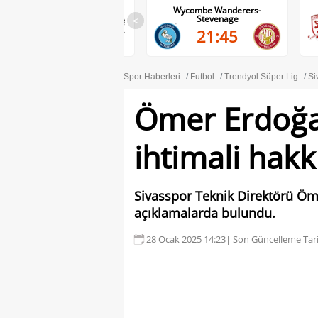
Wolves-Port Vale
Wycombe Wanderers-
Stevenage
<
21:45
21:45
Spor Haberleri
Futbol
Trendyol Süper Lig
Si
Ömer Erdoğan
ihtimali hak
Sivasspor Teknik Direktörü Öm
açıklamalarda bulundu.
28 Ocak 2025 14:23
| Son Güncelleme Tari