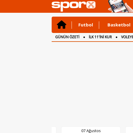
Futbol
Basketbol
GÜNÜN ÖZETİ
İLK 11'İNİ KUR
VOLEYB
CANLI ANLATIM
İNGİLTERE
07 Ağustos
07 Ağustos