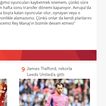
dığımız oyuncuları kaybetmek istemem, çünkü süre
20
kara
ten hafta sonu transfer dönemi kapanıyor. Avrupa'da
20
a boşta kalan oyuncular olur, oynayan veya o
Must
inlikle alamazsınız. Çünkü onlar da kendi planlarını
ncemiz Rey Manaj'ın bizimle devam etmesi"
9
James Trafford, rekorla
Leeds United'a gitti