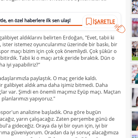
12
le, en özel haberlere ilk sen ulaş!
12
İŞARETLE
Vigo
12
Sörl
libiyet aldıklarını belirten Erdoğan, "Evet, tabii ki
11
ister istemez oyuncularımız üzerinde bir baskı, bir
ispor maçı bizim için çok çok önemliydi. Çok şükür o
11
belli
bitirdik. Tabii ki o maçı artık geride bıraktık. Dün o
10
a iyi yapabiliriz?"
10
adın
adaşlarımızla paylaştık. O maç geride kaldı.
 galibiyet aldık ama daha işimiz bitmedi. Daha
10
gönd
lar var. Şimdi en önemli maçımız Eyüp maçı. Maçtan
09
planlarımızı yapıyoruz."
09
kesi
por'un analizine başladık. Ona göre bugün
09
acağız, yarın çalışacağız. Zaten perşembe günü de
'a gideceğiz. Oraya da iyi bir oyun için, iyi bir
09
arıma güveniyorum. Oradan da iyi sonuç alacağımıza