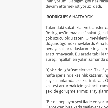
inanıyorum. Dediğim gibi hazırlıkla
devam ettirmek istiyoruz" dedi.
'RODRİGUES 6 HAFTA YOK'
Takımdaki sakatlıklar ve transfer ç
Rodrigues'in maalesef sakatlığı ci
çok üzücü oldu zaten. O mevkilerde
düşündüğümüz mevkilerdi. Ama fut
oynayacak arkadaşlarımız inşallah
arattırmayacak. Bu arada tabii ki 
süreç, inşallah en yakın zamanda s
"Çok ciddi görüşmeler var. Teklif y
hafta içerisinde kesinlik kazanır. 
sayısal anlamda eksiklerimiz var. Ö
kaliteyi arttırmak için çok acil tr
şekilde görüşmelerimiz, arayışları
"Biz de hep aynı şeyi ifade ediyo
Gerçekten bize katkı sağlayacak oy