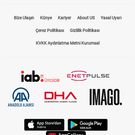
Takip Et
Bize Ulaşın
Künye
Kariyer
About US
Yasal Uyarı
Çerez Politikası
Gizlilik Politikası
KVKK Aydınlatma Metni Kurumsal