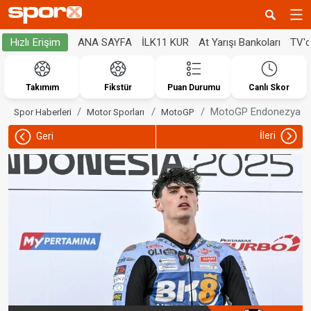
ANA SAYFA
İLK11 KUR
At Yarışı Bankoları
TV'
Hızlı Erişim
Takımım
Fikstür
Puan Durumu
Canlı Skor
MotoGP Endonezya Gra
Spor Haberleri
Motor Sporları
MotoGP
İleri
Geri