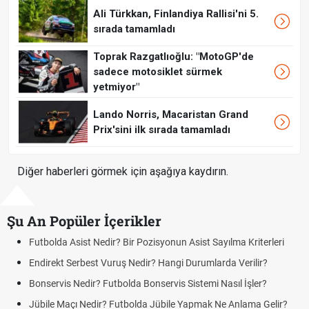
Ali Türkkan, Finlandiya Rallisi'ni 5.
sırada tamamladı
Toprak Razgatlıoğlu: "MotoGP'de
sadece motosiklet sürmek
yetmiyor"
Lando Norris, Macaristan Grand
Prix'sini ilk sırada tamamladı
Diğer haberleri görmek için aşağıya kaydırın.
Şu An Popüler İçerikler
n Asist Sayılma Kriterleri
Futbolda Ofsayt Nedir? Ofsayt Nasıl 
gi Durumlarda Verilir?
Açık Lise Kayıtları Ne Zaman 2026? 
Yenileme ve Yeni Kayıt Tarihleri
s Sistemi Nasıl İşler?
DGS Sonuçları Ne Zaman Açıklanaca
le Yapmak Ne Anlama Gelir?