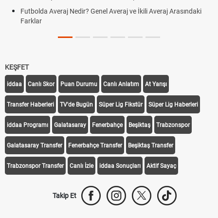
Tarihini Duyurdu
 ve İkili Averaj Arasındaki
Motorine İndirim Var mı? Motorin Fiya
Tarihi
Fındık Fiyatı Açıklandı mı? 2026 TMO Fı
Oldu mu?
KEŞFET
iddaa
Canlı Skor
Puan Durumu
Canlı Anlatım
At Yarışı
Transfer Haberleri
TV'de Bugün
Süper Lig Fikstür
Süper Lig Haberleri
iddaa Programı
Galatasaray
Fenerbahçe
Beşiktaş
Trabzonspor
Galatasaray Transfer
Fenerbahçe Transfer
Beşiktaş Transfer
Trabzonspor Transfer
Canlı İzle
iddaa Sonuçları
Aktif Sayaç