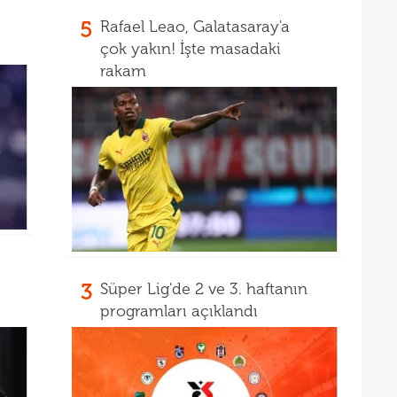
16
müjd
5
Rafael Leao, Galatasaray'a
16
Tayl
çok yakın! İşte masadaki
15
pist
rakam
15
kadr
3
Süper Lig'de 2 ve 3. haftanın
programları açıklandı