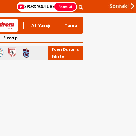
SPORX YOUTUBE
Abone Ol
At Yarışı
Tümü
Eurocup
Puan Durumu
Fikstür