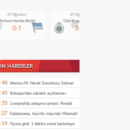
07 Ağustos
07 Ağustos
Club Brugge-Kortrijk
Altach-WSG Tirol
>
3-0
3-1
ON HABERLER
:46
Manisa FK Teknik Sorumlusu Selman
:45
un'dan galibiyet yorumu
Boluspor'dan sakatlık açıklaması:
:35
ula kemiği kırıldı"
Liverpool'da anlaşma tamam: Ronald
:27
jo
Galatasaray, hazırlık maçında Villarreal'i
:14
uk edecek
Oyuna girdi, 1 dakika sonra hastaneye