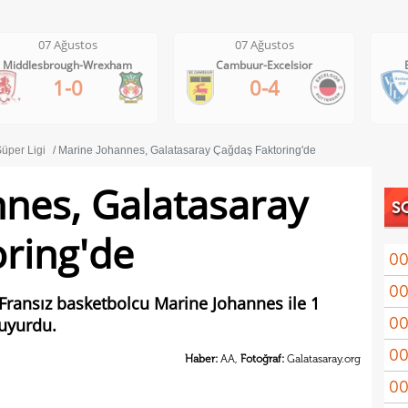
07 Ağustos
07 Ağustos
Cambuur-Excelsior
Bochum-Hertha Berlin
0-4
0-1
üper Ligi
Marine Johannes, Galatasaray Çağdaş Faktoring'de
nes, Galatasaray
S
ring'de
00
00
Coşk
Fransız basketbolcu Marine Johannes ile 1
00
duyurdu.
"Fib
00
Arau
Haber:
AA,
Fotoğraf:
Galatasaray.org
00
kon