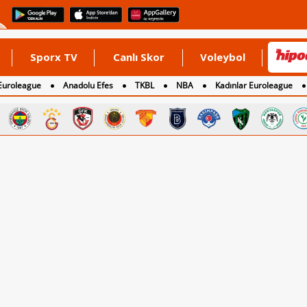
Sporx TV
Canlı Skor
Voleybol
Euroleague
Anadolu Efes
TKBL
NBA
Kadınlar Euroleague