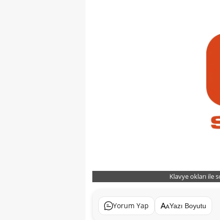
Klavye okları ile 
Yorum Yap
Yazı Boyutu