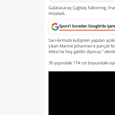
Galatasaray Çağdaş Faktoring, Fra
imzaladı.
Sporx’i buradan Google’da işaret
Sarı-kırmızılı kulüpten yapılan a
çıkan Marine Johannes'e parçalı for
Ailesi'ne hoş geldin diyoruz." denild
30 yaşındaki 174 cm boyundaki oyun