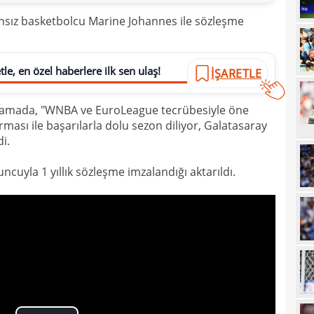
20
nsız basketbolcu Marine Johannes ile sözleşme
20
Ilıc
20
le, en özel haberlere ilk sen ulaş!
İŞARETLE
19
çıklamada, "WNBA ve EuroLeague tecrübesiyle öne
19
Inte
ması ile başarılarla dolu sezon diliyor, Galatasaray
19
kattı
i.
19
Süe
cuyla 1 yıllık sözleşme imzalandığı aktarıldı.
19
tekli
19
18
Unit
18
oyun
18
İsve
18