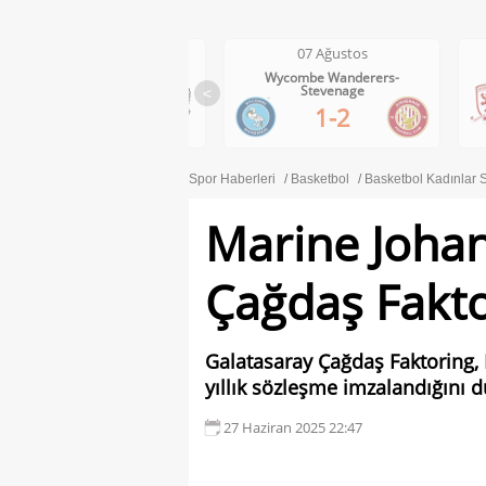
07 Ağustos
07 Ağustos
Wycombe Wanderers-
Middlesbrough-Wrexham
Stevenage
<
1-0
1-2
Spor Haberleri
Basketbol
Basketbol Kadınlar S
Marine Johan
Çağdaş Fakto
Galatasaray Çağdaş Faktoring, 
yıllık sözleşme imzalandığını 
27 Haziran 2025 22:47