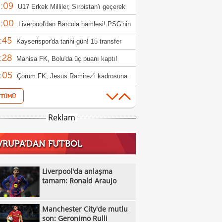
:09
rıldı
U17 Erkek Milliler, Sırbistan'ı geçerek
:00
le yükseldi!
Liverpool'dan Barcola hamlesi! PSG'nin
:45
bi dudak uçuklattı
Kayserispor'da tarihi gün! 15 transfer
:28
en!
Manisa FK, Bolu'da üç puanı kaptı!
:05
Çorum FK, Jesus Ramirez'i kadrosuna
:52
!
Fisnik Asllani'nin Leipzig'e transferi son
:52
 iptal oldu!
Erzurumspor, Ebosele ile anlaştı!
Reklam
:31
Metehan Altunbaş, Kocaelispor'da
VRUPA'DAN FUTBOL
:49
Fenerbahçe'ye müjdeli haber: Romelu
:29
aku
Filenin Sultanları, Fransa'yı yine devirdi!
Liverpool'da anlaşma
:13
tamam: Ronald Araujo
Manchester City'de mutlu son: Geronimo
:09
Kıvanç Taşyaran ve Buğra Ünal, Avrupa
Manchester City'de mutlu
:42
iyonası'nda finale yükseldi
Altay, Tuna Üzümcü ile topbaşı yaptı
son: Geronimo Rulli