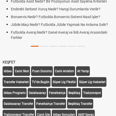
Futbolda Asist Nedir? Bir Pozisyonun Asist Sayılma Kriterleri
Endirekt Serbest Vuruş Nedir? Hangi Durumlarda Verilir?
Bonservis Nedir? Futbolda Bonservis Sistemi Nasıl İşler?
Jübile Maçı Nedir? Futbolda Jübile Yapmak Ne Anlama Gelir?
Futbolda Averaj Nedir? Genel Averaj ve İkili Averaj Arasındaki
Farklar
KEŞFET
iddaa
Canlı Skor
Puan Durumu
Canlı Anlatım
At Yarışı
Transfer Haberleri
TV'de Bugün
Süper Lig Fikstür
Süper Lig Haberleri
iddaa Programı
Galatasaray
Fenerbahçe
Beşiktaş
Trabzonspor