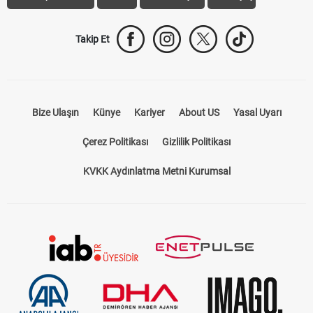
Galatasaray Transfer
Fenerbahçe Transfer
Beşiktaş Transfer
Trabzonspor Transfer
Canlı İzle
iddaa Sonuçları
Aktif Sayaç
Takip Et
Bize Ulaşın
Künye
Kariyer
About US
Yasal Uyarı
Çerez Politikası
Gizlilik Politikası
KVKK Aydınlatma Metni Kurumsal