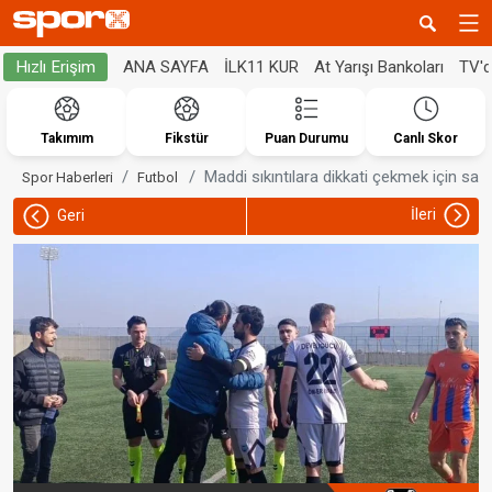
ANA SAYFA
İLK11 KUR
At Yarışı Bankoları
TV'
Hızlı Erişim
Takımım
Fikstür
Puan Durumu
Canlı Skor
Maddi sıkıntılara dikkati çekmek için sah
Spor Haberleri
Futbol
İleri
Geri