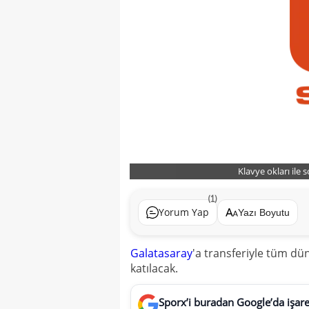
Klavye okları ile 
(1)
Yorum Yap
Yazı Boyutu
Galatasaray
'a transferiyle tüm dü
katılacak.
Sporx’i buradan Google’da işaret