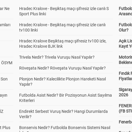
ar Ne
Hradec Kralove - Beşiktaş maçı şifresiz izle canlı S
Futbold
Sport Plus linki
Arasınd
amları
Hradec Kralove - Beşiktaş maçı şifresiz izle canlı
Futbol
tv100 linki
Olur?
Hradec Kralove Beşiktaş maçı şifresiz tv100 izle,
Açık L
Hradec Kralove BJK link
Kayıt Y
Trivela Nedir? Trivela Vuruşu Nasıl Yapılır?
Motorin
Beklene
? ÖSYM
Röveşata Nedir? Röveşata Vuruşu Nasıl Yapılır?
Fındık 
Fiyatla
a Son
Plonjon Nedir? Kalecilikte Plonjon Hareketi Nasıl
Yapılır?
Sigaray
2026
yayın
Futbolda Asist Nedir? Bir Pozisyonun Asist Sayılma
Kriterleri
FENER
(FB S
İZ
Endirekt Serbest Vuruş Nedir? Hangi Durumlarda
Verilir?
Fenerba
t Plus
Bonservis Nedir? Futbolda Bonservis Sistemi Nasıl