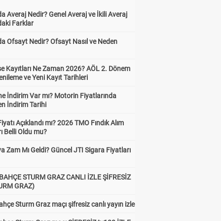
a Averaj Nedir? Genel Averaj ve İkili Averaj
aki Farklar
da Ofsayt Nedir? Ofsayt Nasıl ve Neden
ise Kayıtları Ne Zaman 2026? AÖL 2. Dönem
enileme ve Yeni Kayıt Tarihleri
e İndirim Var mı? Motorin Fiyatlarında
n İndirim Tarihi
Fiyatı Açıklandı mı? 2026 TMO Fındık Alım
rı Belli Oldu mu?
a Zam Mı Geldi? Güncel JTI Sigara Fiyatları
BAHÇE STURM GRAZ CANLI İZLE ŞİFRESİZ
TURM GRAZ)
hçe Sturm Graz maçı şifresiz canlı yayın izle