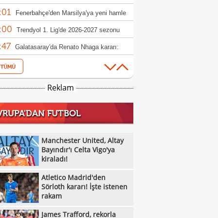
:01
rbahçe reddetti
Fenerbahçe'den Marsilya'ya yeni hamle
:00
Trendyol 1. Lig'de 2026-2027 sezonu
:47
canı başlıyor!
Galatasaray'da Renato Nhaga kararı:
:33
iye yasağı
Beşiktaş'tan Gallagher hamlesi
:18
Gabriel Sara'dan 'Galatasaray'da
Reklam
:15
yorum' mesajı!
Klay Thompson'ın babasından Lakers için
VRUPA'DAN FUTBOL
:13
 çabası
Sixers'tan Embiid açıklaması: "Sağlıklı
:12
kstra motive"
Anthony Davis ile Wizards kontrat
Manchester United, Altay
:11
şmelerini erteledi
Bayındır'ı Celta Vigo'ya
Jaylen Brown: "Tatum'la pek konuşmadık"
kiraladı!
:10
Kawhi Leonard'ın Clippers
Atletico Madrid'den
:08
şturmasında yeni sponsorluk iddiası
Fenerbahçe'de Kartal etkisi: 'Fizik
Sörloth kararı! İşte istenen
rakam
:45
yle fark yarattı'
Galatasaray, El Khannous'u listeye aldı!
James Trafford, rekorla
:42
Fenerbahçe ve Trabzonspor'dan Lukaku