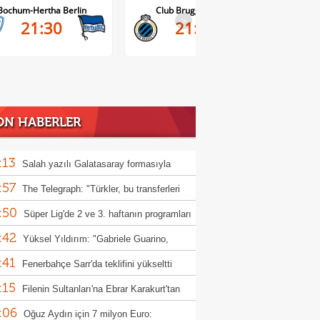
Bochum-Hertha Berlin
Club Brugge-Kortrijk
>
21:30
21:45
ON HABERLER
:13
Salah yazılı Galatasaray formasıyla
:57
ünü aldı: "Hepsini gidip bulacağım"
The Telegraph: "Türkler, bu transferleri
:50
l yapıyor?"
Süper Lig'de 2 ve 3. haftanın programları
:42
landı
Yüksel Yıldırım: "Gabriele Guarino,
:41
unspor'a hayırlı olsun"
Fenerbahçe Sarr'da teklifini yükseltti
:15
Filenin Sultanları'na Ebrar Karakurt'tan
:06
 haber
Oğuz Aydın için 7 milyon Euro: