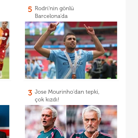
23
sevi
5
Rodri'nin gönlü
23
Barcelona'da
23
Smai
22
22
kaz
22
hiss
22
özle
21
Nüb
21
zafe
3
Jose Mourinho'dan tepki,
çok kızdı!
21
21
gitti
21
kart
21
açık