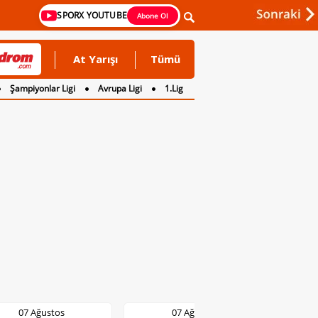
SPORX YOUTUBE
Abone Ol
At Yarışı
Tümü
Şampiyonlar Ligi
Avrupa Ligi
1.Lig
07 Ağustos
07 Ağustos