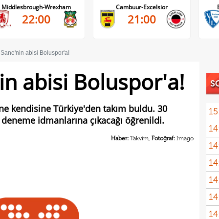
Middlesbrough-Wrexham
Cambuur-Excelsior
22:00
21:00
Sane'nin abisi Boluspor'a!
n abisi Boluspor'a!
S
ne kendisine Türkiye'den takım buldu. 30
15
 deneme idmanlarına çıkacağı öğrenildi.
14
gönl
Haber:
Takvim,
Fotoğraf:
Imago
14
nası
14
açık
14
Sams
14
14
kötü