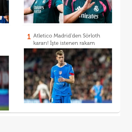
21
çözü
21
kara
1
Atletico Madrid'den Sörloth
kararı! İşte istenen rakam