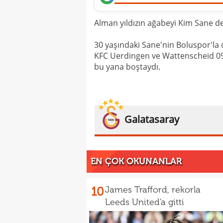
Alman yıldızın ağabeyi Kim Sane d
30 yaşındaki Sane'nin Boluspor'la
KFC Uerdingen ve Wattenscheid 09 
bu yana boştaydı.
Galatasaray
EN ÇOK OKUNANLAR
10
James Trafford, rekorla
Leeds United'a gitti