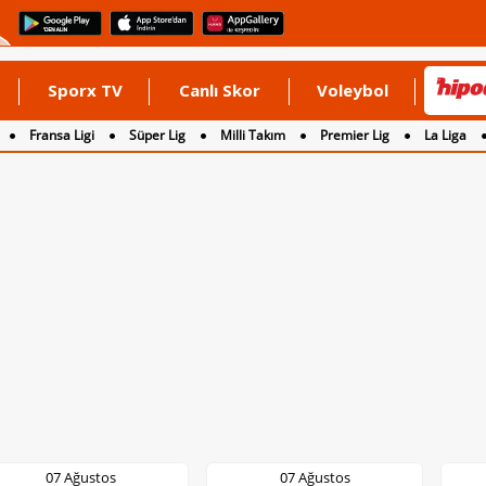
Sporx TV
Canlı Skor
Voleybol
Fransa Ligi
Süper Lig
Milli Takım
Premier Lig
La Liga
07 Ağustos
07 Ağustos