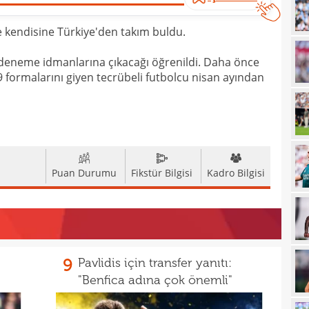
12
haml
e kendisine Türkiye'den takım buldu.
12
geli
 deneme idmanlarına çıkacağı öğrenildi. Daha önce
12
formalarını giyen tecrübeli futbolcu nisan ayından
12
Vigo
12
Sörl
11
11
belli
Puan Durumu
Fikstür Bilgisi
Kadro Bilgisi
10
10
adın
10
gönd
9
Pavlidis için transfer yanıtı:
09
"Benfica adına çok önemli"
09
kesi