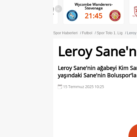
Wolves-Port Vale
Wycombe Wanderers-
Stevenage
<
21:45
21:45
Spor Haberleri
Futbol
Spor Toto 1. Lig
Leroy 
Leroy Sane'ni
Leroy Sane'nin ağabeyi Kim Sa
yaşındaki Sane'nin Boluspor'la
15 Temmuz 2025 10:25