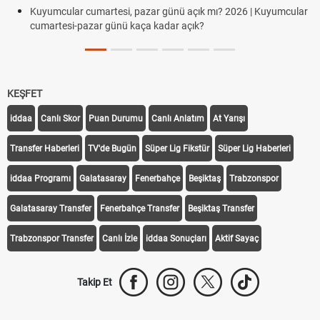
Süper Lig Kaç Hafta ve Toplam K
ünü açık mı? 2026 | Kuyumcular
ar açık?
Türkiye'de Transfer Dönemi Ne Zam
KEŞFET
iddaa
Canlı Skor
Puan Durumu
Canlı Anlatım
At Yarışı
Transfer Haberleri
TV'de Bugün
Süper Lig Fikstür
Süper Lig Haberleri
iddaa Programı
Galatasaray
Fenerbahçe
Beşiktaş
Trabzonspor
Galatasaray Transfer
Fenerbahçe Transfer
Beşiktaş Transfer
Trabzonspor Transfer
Canlı İzle
iddaa Sonuçları
Aktif Sayaç
Takip Et