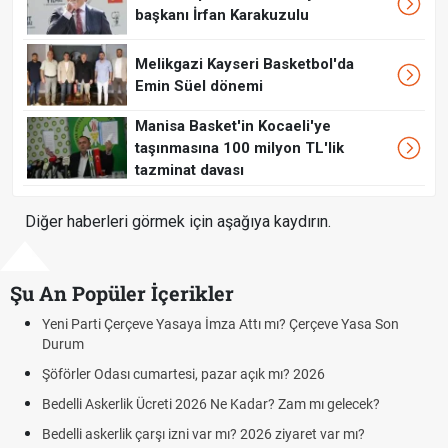
başkanı İrfan Karakuzulu
Melikgazi Kayseri Basketbol'da
Emin Süel dönemi
Manisa Basket'in Kocaeli'ye
taşınmasına 100 milyon TL'lik
tazminat davası
Diğer haberleri görmek için aşağıya kaydırın.
Şu An Popüler İçerikler
 Attı mı? Çerçeve Yasa Son
Hafta Sonları Yıllık İzinden Sayılır
Cumartesi ve Pazar Detayı
r açık mı? 2026
Aras Kargo Cumartesi-pazar açık 
Cumartesi çalışma saatleri!
e Kadar? Zam mı gelecek?
Hazırlık Maçı ve Dostluk Maçı Ned
ı? 2026 ziyaret var mı?