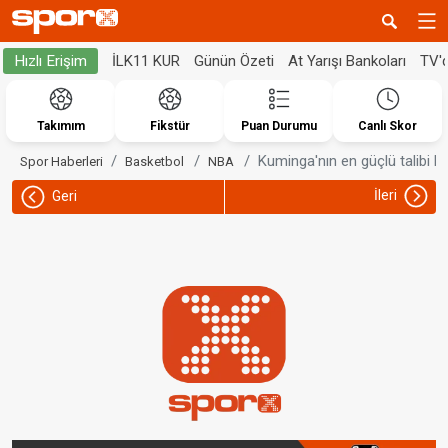
İLK11 KUR
Günün Özeti
At Yarışı Bankoları
TV'
Hızlı Erişim
Takımım
Fikstür
Puan Durumu
Canlı Skor
Kuminga'nın en güçlü talibi K
Spor Haberleri
Basketbol
NBA
İleri
Geri