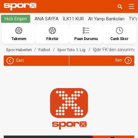
ANA SAYFA
İLK11 KUR
At Yarışı Bankoları
TV'
Hızlı Erişim
Takımım
Fikstür
Puan Durumu
Canlı Skor
Iğdır FK'den savunmay
Spor Haberleri
Futbol
Spor Toto 1. Lig
İleri
Geri