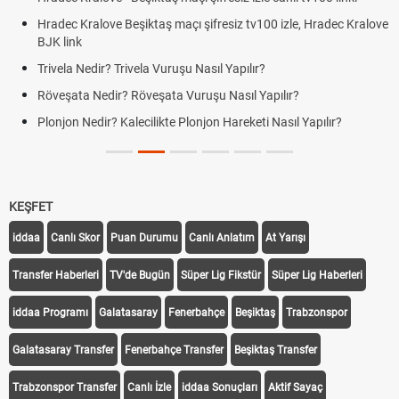
Hradec Kralove Beşiktaş maçı şifresiz tv100 izle, Hradec Kralove
BJK link
Trivela Nedir? Trivela Vuruşu Nasıl Yapılır?
Röveşata Nedir? Röveşata Vuruşu Nasıl Yapılır?
Plonjon Nedir? Kalecilikte Plonjon Hareketi Nasıl Yapılır?
KEŞFET
iddaa
Canlı Skor
Puan Durumu
Canlı Anlatım
At Yarışı
Transfer Haberleri
TV'de Bugün
Süper Lig Fikstür
Süper Lig Haberleri
iddaa Programı
Galatasaray
Fenerbahçe
Beşiktaş
Trabzonspor
Galatasaray Transfer
Fenerbahçe Transfer
Beşiktaş Transfer
Trabzonspor Transfer
Canlı İzle
iddaa Sonuçları
Aktif Sayaç