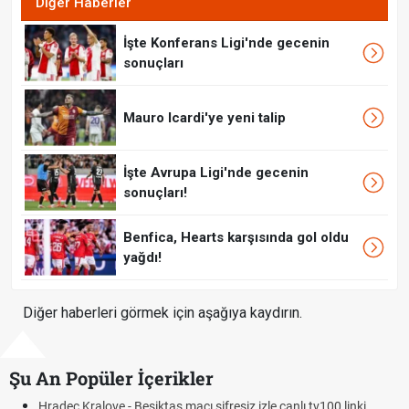
Diğer Haberler
İşte Konferans Ligi'nde gecenin
sonuçları
Mauro Icardi'ye yeni talip
İşte Avrupa Ligi'nde gecenin
sonuçları!
Benfica, Hearts karşısında gol oldu
yağdı!
Diğer haberleri görmek için aşağıya kaydırın.
Şu An Popüler İçerikler
Hradec Kralove - Beşiktaş maçı şifresiz izle canlı tv100 linki