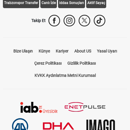
Trabzonspor Transfer
Canlı İzle
iddaa Sonuçları
Aktif Sayaç
Takip Et
Bize Ulaşın
Künye
Kariyer
About US
Yasal Uyarı
Çerez Politikası
Gizlilik Politikası
KVKK Aydınlatma Metni Kurumsal