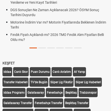
Yenileme ve Yeni Kayıt Tarihleri
G
DGS Sonuçları Ne Zaman Açıklanacak 2026? ÖSYM Sonuç
F
Tarihini Duyurdu
F
Motorine İndirim Var mı? Motorin Fiyatlarında Beklenen İndirim
G
Tarihi
F
Fındık Fiyatı Açıklandı mı? 2026 TMO Fındık Alım Fiyatları Belli
Oldu mu?
KEŞFET
iddaa
Canlı Skor
Puan Durumu
Canlı Anlatım
At Yarışı
Transfer Haberleri
TV'de Bugün
Süper Lig Fikstür
Süper Lig Haberleri
iddaa Programı
Galatasaray
Fenerbahçe
Beşiktaş
Trabzonspor
Galatasaray Transfer
Fenerbahçe Transfer
Beşiktaş Transfer