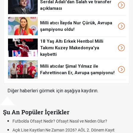
Serdal Adalı'dan Salah ve transfer
açıklaması
Milli atıcı İlayda Nur Çürük, Avrupa
şampiyonu oldu!
18 Yaş Altı Erkek Hentbol Milli
Takımı Kuzey Makedonya'ya
kaybetti
Milli atıcılar Şimal Yılmaz ile
Fahrettincan Er, Avrupa şampiyonu!
Diğer haberleri görmek için aşağıya kaydırın.
Şu An Popüler İçerikler
Futbolda Ofsayt Nedir? Ofsayt Nasıl ve Neden Olur?
S
Açık Lise Kayıtları Ne Zaman 2026? AÖL 2. Dönem Kayıt
F