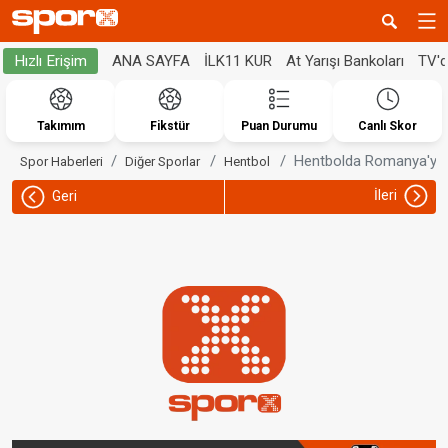
ANA SAYFA
İLK11 KUR
At Yarışı Bankoları
TV'
Hızlı Erişim
Takımım
Fikstür
Puan Durumu
Canlı Skor
Hentbolda Romanya'ya
Spor Haberleri
Diğer Sporlar
Hentbol
İleri
Geri