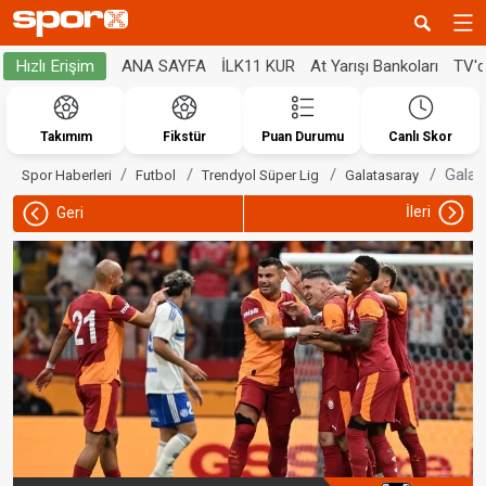
ANA SAYFA
İLK11 KUR
At Yarışı Bankoları
TV'
Hızlı Erişim
Takımım
Fikstür
Puan Durumu
Canlı Skor
Galat
Spor Haberleri
Futbol
Trendyol Süper Lig
Galatasaray
İleri
Geri