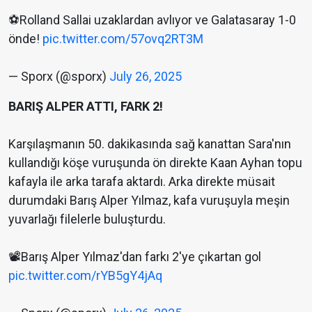
⚽️Rolland Sallai uzaklardan avlıyor ve Galatasaray 1-0
önde!
pic.twitter.com/57ovq2RT3M
— Sporx (@sporx)
July 26, 2025
BARIŞ ALPER ATTI, FARK 2!
Karşılaşmanın 50. dakikasında sağ kanattan Sara'nın
kullandığı köşe vuruşunda ön direkte Kaan Ayhan topu
kafayla ile arka tarafa aktardı. Arka direkte müsait
durumdaki Barış Alper Yılmaz, kafa vuruşuyla meşin
yuvarlağı filelerle buluşturdu.
📽️Barış Alper Yılmaz'dan farkı 2'ye çıkartan gol
pic.twitter.com/rYB5gY4jAq