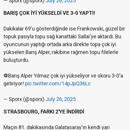
— Sporx (@sporx)
July 26, 2025
BARIŞ ÇOK İYİ YÜKSELDİ VE 3-0 YAPTI!
Dakikalar 69'u gösterdiğinde ise Frankowski, güzel bir
topuk pasıyla topu sağ kanattaki Sallai'ye aktardı. Bu
oyuncunun yaptığı ortada arka direkte topa çok iyi
yükselen Barış Alper, rakibine rağmen topu filelerle
buluşturdu.
⚽️Barış Alper Yılmaz çok iyi yükseliyor ve skoru 3-0'a
getiriyor!
pic.twitter.com/14pJpQ36Lc
— Sporx (@sporx)
July 26, 2025
STRASBOURG, FARKI 2'YE İNDİRDİ
Maçın 81. dakikasında Galatasaray'ın kendi yarı