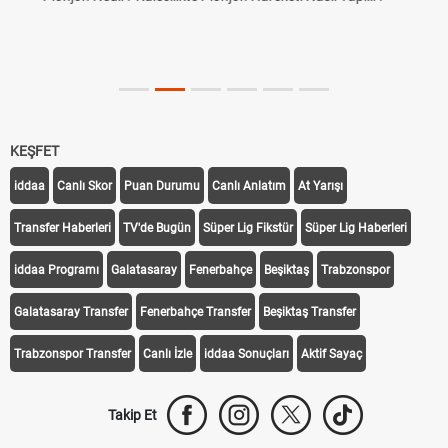
KEŞFET
iddaa
Canlı Skor
Puan Durumu
Canlı Anlatım
At Yarışı
Transfer Haberleri
TV'de Bugün
Süper Lig Fikstür
Süper Lig Haberleri
iddaa Programı
Galatasaray
Fenerbahçe
Beşiktaş
Trabzonspor
Galatasaray Transfer
Fenerbahçe Transfer
Beşiktaş Transfer
Trabzonspor Transfer
Canlı İzle
iddaa Sonuçları
Aktif Sayaç
Takip Et