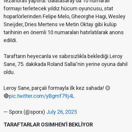
tezahüratı yaptırdı. Galatasaray'da 10 numaralı
formayı terletecek yıldız hücum oyuncusu, stat
hoparlörlerinden Felipe Melo, Gheorghe Hagi, Wesley
Sneijder, Dries Mertens ve Metin Oktay gibi kulüp
tarihinin en önemli 10 numaraları hatırlatılarak anons
edildi.
Taraftarın heyecanla ve sabırsızlıkla beklediği Leroy
Sane, 75. dakikada Roland Sallai'nin yerine oyuna dahil
oldu.
Leroy Sane, parçalı formayla ilk kez sahada! 🟡
🔴
pic.twitter.com/yBgmf79j4L
— Sporx (@sporx)
July 26, 2025
TARAFTARLAR OSIMHEN'İ BEKLİYOR