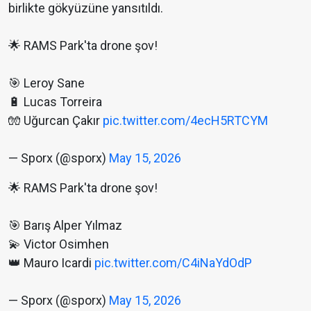
birlikte gökyüzüne yansıtıldı.
🌟 RAMS Park'ta drone şov!
🎯 Leroy Sane
🔋 Lucas Torreira
🧤 Uğurcan Çakır
pic.twitter.com/4ecH5RTCYM
— Sporx (@sporx)
May 15, 2026
🌟 RAMS Park'ta drone şov!
🎯 Barış Alper Yılmaz
💫 Victor Osimhen
👑 Mauro Icardi
pic.twitter.com/C4iNaYdOdP
— Sporx (@sporx)
May 15, 2026