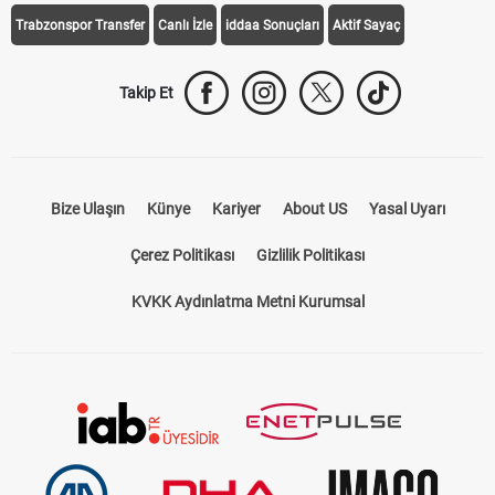
Galatasaray Transfer
Fenerbahçe Transfer
Beşiktaş Transfer
Trabzonspor Transfer
Canlı İzle
iddaa Sonuçları
Aktif Sayaç
Takip Et
Bize Ulaşın
Künye
Kariyer
About US
Yasal Uyarı
Çerez Politikası
Gizlilik Politikası
KVKK Aydınlatma Metni Kurumsal