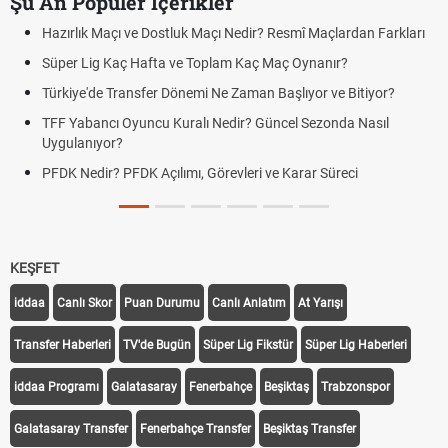
Şu An Popüler İçerikler
Maçı ve Dostluk Maçı Nedir? Resmî Maçlardan Farkları
Puan Durumu
g Kaç Hafta ve Toplam Kaç Maç Oynanır?
Skor Ne Dem
e Transfer Dönemi Ne Zaman Başlıyor ve Bitiyor?
Futbol Nasıl
ncı Oyuncu Kuralı Nedir? Güncel Sezonda Nasıl
Deplasman G
yor?
Uygulanıyor
r? PFDK Açılımı, Görevleri ve Karar Süreci
DGS Sonuçl
Tarihini Duy
KEŞFET
iddaa
Canlı Skor
Puan Durumu
Canlı Anlatım
At Yarışı
Transfer Haberleri
TV'de Bugün
Süper Lig Fikstür
Süper Lig Haberleri
iddaa Programı
Galatasaray
Fenerbahçe
Beşiktaş
Trabzonspor