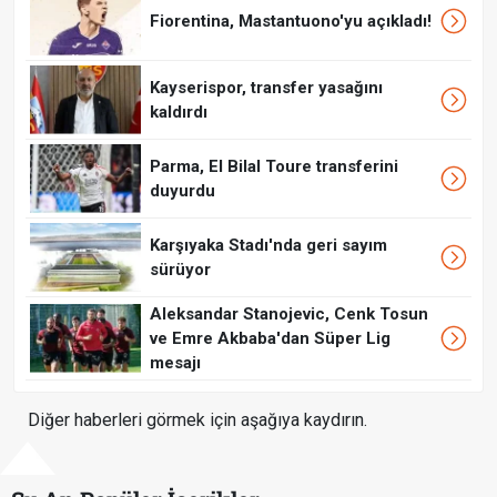
Fiorentina, Mastantuono'yu açıkladı!
Kayserispor, transfer yasağını
kaldırdı
Parma, El Bilal Toure transferini
duyurdu
Karşıyaka Stadı'nda geri sayım
sürüyor
Aleksandar Stanojevic, Cenk Tosun
ve Emre Akbaba'dan Süper Lig
mesajı
Diğer haberleri görmek için aşağıya kaydırın.