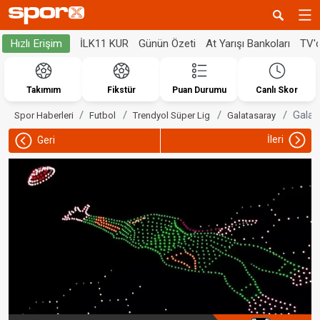
İLK11 KUR
Günün Özeti
At Yarışı Bankoları
TV'
Hızlı Erişim
Takımım
Fikstür
Puan Durumu
Canlı Skor
Galat
Spor Haberleri
Futbol
Trendyol Süper Lig
Galatasaray
İleri
Geri