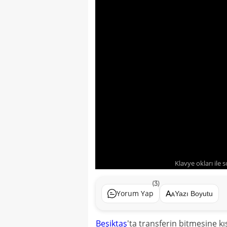
Klavye okları ile 
(3)
Yorum Yap
Yazı Boyutu
Beşiktaş
'ta transferin bitmesine k