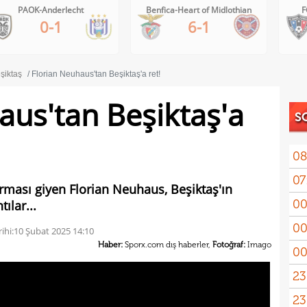
PAOK-Anderlecht
Benfica-Heart of Midlothian
F
0-1
6-1
şiktaş
Florian Neuhaus'tan Beşiktaş'a ret!
aus'tan Beşiktaş'a
S
08
07
mas
ası giyen Florian Neuhaus, Beşiktaş'ın
00
tılar...
pua
00
ihi:
10 Şubat 2025 14:10
Haber:
Sporx.com dış haberler,
Fotoğraf:
Imago
00
23
23
yağd