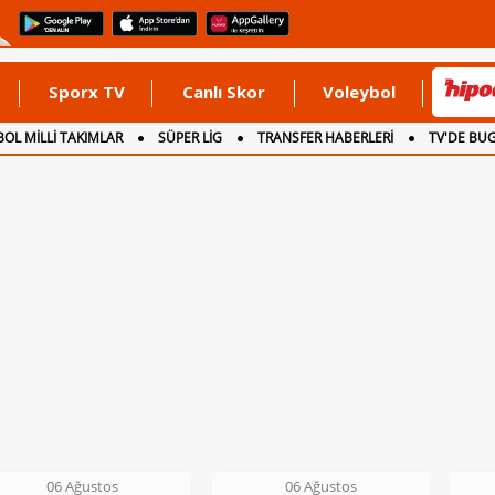
Sporx TV
Canlı Skor
Voleybol
OL MİLLİ TAKIMLAR
SÜPER LİG
TRANSFER HABERLERİ
TV'DE BU
06 Ağustos
06 Ağustos