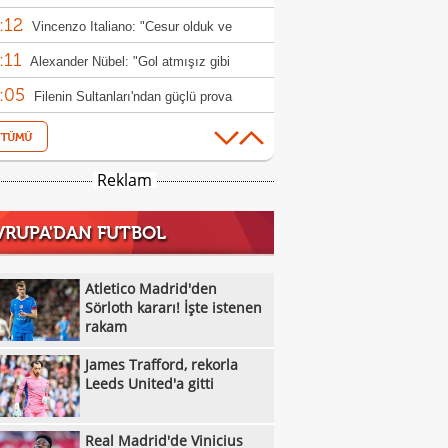
:12
nen rakam
Vincenzo Italiano: "Cesur olduk ve
:11
ndık"
Alexander Nübel: "Gol atmışız gibi
:05
ndim"
Filenin Sultanları'ndan güçlü prova
:05
Galatasaray MCT Technic, Alen
:00
lagic'i kadrosuna kattı
Beşiktaş'tan Avrupa'da dalya zaferi
Reklam
:55
Beşiktaş Kadın Futbol Takımı, üç golle
VRUPA'DAN FUTBOL
:16
andı
Emirhan Topçu: "Topun oraya geleceğini
:11
ettim"
Semih Kılıçsoy: "Beşiktaş'ı çok
Atletico Madrid'den
:05
mişim"
Sörloth kararı! İşte istenen
Beşiktaş'ta inanılmaz rakam: Alexander
rakam
:52
el
10 kişi kalan Beşiktaş'tan Avrupa'da 100.
James Trafford, rekorla
:49
r!
Galatasaray'dan suç duyurusu
Leeds United'a gitti
:42
James Trafford, rekorla Leeds United'a
Real Madrid'de Vinicius
:32
Kassoum Ouattara, 6 dakikada kırmızı