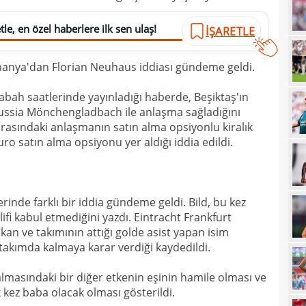
21
kart
le, en özel haberlere ilk sen ulaş!
İŞARETLE
21
açık
lmanya'dan Florian Neuhaus iddiası gündeme geldi.
21
çözü
21
abah saatlerinde yayınladığı haberde, Beşiktaş'ın
ussia Mönchengladbach ile anlaşma sağladığını
20
kara
rasındaki anlaşmanın satın alma opsiyonlu kiralık
20
o satın alma opsiyonu yer aldığı iddia edildi.
Must
20
19
lerinde farklı bir iddia gündeme geldi. Bild, bu kez
19
fi kabul etmediğini yazdı. Eintracht Frankfurt
kan ve takımının attığı golde asist yapan isim
19
takımda kalmaya karar verdiği kaydedildi.
19
lmasındaki bir diğer etkenin eşinin hamile olması ve
19
yolla
kez baba olacak olması gösterildi.