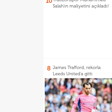
10
Salah'ın maliyetini açıkladı!
8
James Trafford, rekorla
Leeds United'a gitti