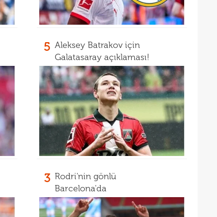
15
"Gal
15
mali
5
Aleksey Batrakov için
Galatasaray açıklaması!
3
Rodri'nin gönlü
Barcelona'da