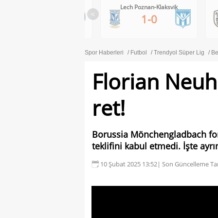
RB Salzburg-Pafos FC
Lech Poznan-Klaksvik
<
1-0
1-0
Spor Haberleri
Futbol
Trendyol Süper Lig
Be
Florian Neuh
ret!
Borussia Mönchengladbach form
teklifini kabul etmedi. İşte ayrın
10 Şubat 2025 13:52
| Son Güncelleme Tar