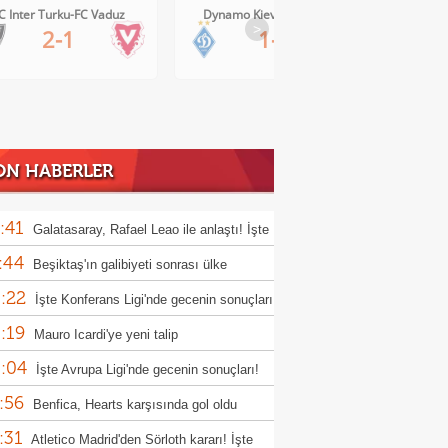
C Inter Turku-FC Vaduz
Dynamo Kiev-Qarabag FK
FC Tw
>
2-1
1-0
ON HABERLER
:41
Galatasaray, Rafael Leao ile anlaştı! İşte
:44
adaki rakam
Beşiktaş'ın galibiyeti sonrası ülke
:22
nında son durum
İşte Konferans Ligi'nde gecenin sonuçları
:19
Mauro Icardi'ye yeni talip
:04
İşte Avrupa Ligi'nde gecenin sonuçları!
:56
Benfica, Hearts karşısında gol oldu
:31
ı!
Atletico Madrid'den Sörloth kararı! İşte