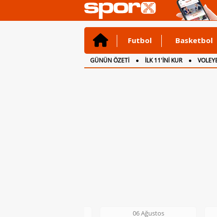
Futbol
Basketbol
GÜNÜN ÖZETİ
İLK 11'İNİ KUR
VOLEYB
CANLI ANLATIM
İNGİLTERE
06 Ağustos
06 Ağustos