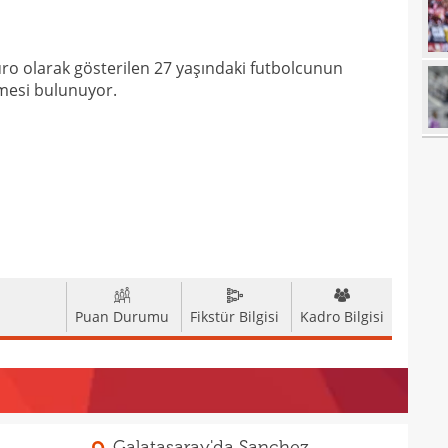
18
18
uro olarak gösterilen 27 yaşındaki futbolcunun
18
şmesi bulunuyor.
18
18
baba
18
futb
18
18
18
alam
Puan Durumu
Fikstür Bilgisi
Kadro Bilgisi
17
başı
17
boya
17
17
Galatasaray'da Sanchez