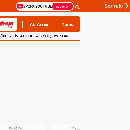
SPORX YOUTUBE
Abone Ol
At Yarışı
Tümü
GÜN
İSTATİSTİK
(YENİ) OYUNLAR
06 Ağustos
06 Ağustos