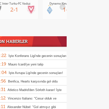
z
Dynamo Kiev-Qarabag FK
FC Twente-Dunajska Streda
>
1-0
6-0
ON HABERLER
:22
İşte Konferans Ligi'nde gecenin sonuçları
:19
Mauro Icardi'ye yeni talip
:04
İşte Avrupa Ligi'nde gecenin sonuçları!
:56
Benfica, Hearts karşısında gol oldu
:31
ı!
Atletico Madrid'den Sörloth kararı! İşte
:12
nen rakam
Vincenzo Italiano: "Cesur olduk ve
:11
ndık"
Alexander Nübel: "Gol atmışız gibi