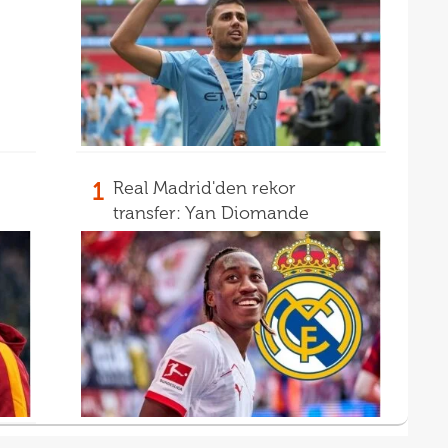
15
mali
15
sözl
prog
1
Real Madrid'den rekor
transfer: Yan Diomande