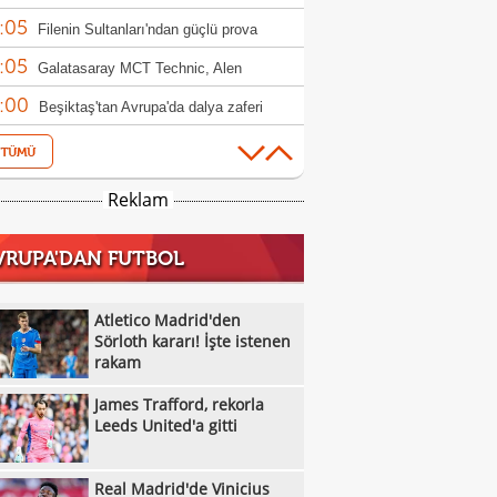
:05
ndim"
Filenin Sultanları'ndan güçlü prova
:05
Galatasaray MCT Technic, Alen
:00
lagic'i kadrosuna kattı
Beşiktaş'tan Avrupa'da dalya zaferi
:55
Beşiktaş Kadın Futbol Takımı, üç golle
:16
andı
Emirhan Topçu: "Topun oraya geleceğini
Reklam
:11
ettim"
Semih Kılıçsoy: "Beşiktaş'ı çok
VRUPA'DAN FUTBOL
:05
mişim"
Beşiktaş'ta inanılmaz rakam: Alexander
:52
el
10 kişi kalan Beşiktaş'tan Avrupa'da 100.
Atletico Madrid'den
:49
r!
Sörloth kararı! İşte istenen
Galatasaray'dan suç duyurusu
rakam
:42
James Trafford, rekorla Leeds United'a
James Trafford, rekorla
:32
Kassoum Ouattara, 6 dakikada kırmızı
Leeds United'a gitti
:18
 gördü!
Aleksey Batrakov için Galatasaray
Real Madrid'de Vinicius
:14
laması!
Real Madrid'de Vinicius Junior düğümü