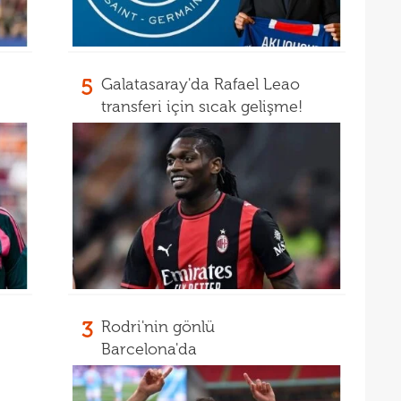
17
16
Dio
16
5
Galatasaray'da Rafael Leao
16
transferi için sıcak gelişme!
16
16
Avru
16
şamp
16
dire
15
fina
15
kattı
15
3
Rodri'nin gönlü
seyi
Barcelona'da
15
"Gal
15