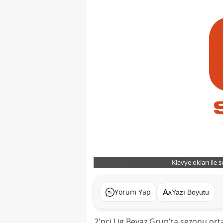
Klavye okları ile 
Yorum Yap
Yazı Boyutu
2'nci Lig Beyaz Grup'ta sezonu or