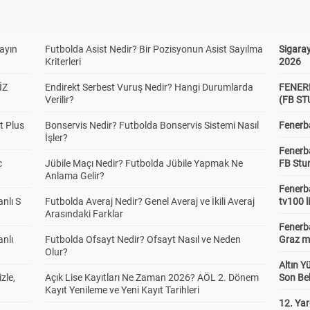
yayın
Futbolda Asist Nedir? Bir Pozisyonun Asist Sayılma
Sigaray
Kriterleri
2026
İZ
Endirekt Serbest Vuruş Nedir? Hangi Durumlarda
FENER
Verilir?
(FB S
t Plus
Bonservis Nedir? Futbolda Bonservis Sistemi Nasıl
Fenerba
İşler?
Fenerb
c
Jübile Maçı Nedir? Futbolda Jübile Yapmak Ne
FB Stu
Anlama Gelir?
Fenerba
anlı S
Futbolda Averaj Nedir? Genel Averaj ve İkili Averaj
tv100 l
Arasındaki Farklar
Fenerba
anlı
Futbolda Ofsayt Nedir? Ofsayt Nasıl ve Neden
Graz ma
Olur?
Altın Y
zle,
Açık Lise Kayıtları Ne Zaman 2026? AÖL 2. Dönem
Son Bek
Kayıt Yenileme ve Yeni Kayıt Tarihleri
12. Yar