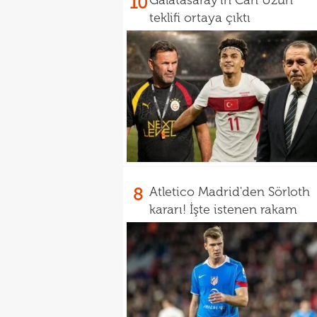
10
Galatasaray'ın Can Uzun
teklifi ortaya çıktı
8
Atletico Madrid'den Sörloth
kararı! İşte istenen rakam