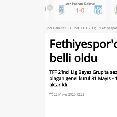
os FC
Lech Poznan-Klaksvik
PAOK-Anderlecht
<
1-0
0-1
Spor Haberleri
Futbol
TFF 2. Lig
Fethiyespor'
Fethiyespor'
belli oldu
TFF 2'inci Lig Beyaz Grup'ta s
olağan genel kurul 31 Mayıs - 1
aktarıldı.
22 Mayıs 2025 12:28