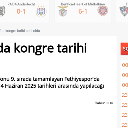
Benfica-Heart of Midlothian
FC Inter Turku-FC Vadu
6-1
2-1
da kongre tarihi belli oldu
da kongre tarihi
S
00
00
ezonu 9. sırada tamamlayan Fethiyespor'da
00
4 Haziran 2025 tarihleri arasında yapılacağı
23
Haber:
DHA
23
yağd
23
iste
23
kaza