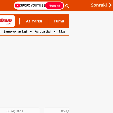
SPORX YOUTUBE
Abone Ol
At Yarışı
Tümü
Şampiyonlar Ligi
Avrupa Ligi
1.Lig
06 Ağustos
06 Ağustos