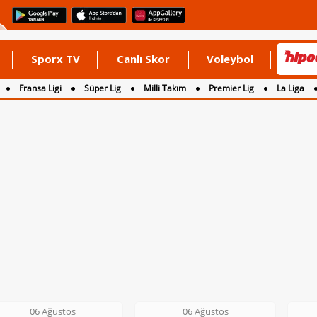
Sporx TV
Canlı Skor
Voleybol
Fransa Ligi
Süper Lig
Milli Takım
Premier Lig
La Liga
06 Ağustos
06 Ağustos