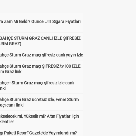
a Zam Mı Geldi? Güncel JTI Sigara Fiyatları
BAHÇE STURM GRAZ CANLI İZLE ŞİFRESİZ
TURM GRAZ)
hçe Sturm Graz maçı şifresiz canlı yayın izle
ahçe Sturm Graz maçı ŞİFRESİZ tv100 İZLE,
rm Graz link
hçe - Sturm Graz maçı şifresiz izle canlı
inki
hçe Sturm Graz ücretsiz izle, Fener Sturm
çı canlı linki
ükselecek mi, Yükselir mi? Altın Fiyatları İçin
lentiler
gı Paketi Resmî Gazete'de Yayımlandı mı?