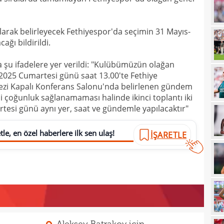
21
çözü
olarak belirleyecek Fethiyespor'da seçimin 31 Mayıs-
21
ağı bildirildi.
20
kara
 şu ifadelere yer verildi: "Kulübümüzün olağan
20
Must
 2025 Cumartesi günü saat 13.00'te Fethiye
20
kezi Kapalı Konferans Salonu'nda belirlenen gündem
erli çoğunluk sağlanamaması halinde ikinci toplantı iki
19
tesi günü aynı yer, saat ve gündemle yapılacaktır"
19
le, en özel haberlere ilk sen ulaş!
İŞARETLE
19
19
19
yolla
18
18