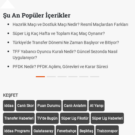
Şu An Popüler İçerikler
Hazırlık Maçı ve Dostluk Maçı Nedir? Resmî Maçlardan Farkları
Pua
Süper Lig Kaç Hafta ve Toplam Kaç Maç Oynanır?
Sko
Türkiye'de Transfer Dönemi Ne Zaman Başlıyor ve Bitiyor?
Fut
TFF Yabancı Oyuncu Kuralı Nedir? Güncel Sezonda Nasıl
Dep
Uygulanıyor?
Uyg
PFDK Nedir? PFDK Açılımı, Görevleri ve Karar Süreci
DGS
Tar
KEŞFET
iddaa
Canlı Skor
Puan Durumu
Canlı Anlatım
At Yarışı
Transfer Haberleri
TV'de Bugün
Süper Lig Fikstür
Süper Lig Haberleri