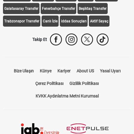
iddaa Programı
Galatasaray
Fenerbahçe
Beşiktaş
Trabzonspor
Galatasaray Transfer
Fenerbahçe Transfer
Beşiktaş Transfer
Trabzonspor Transfer
Canlı İzle
iddaa Sonuçları
Aktif Sayaç
Takip Et
Bize Ulaşın
Künye
Kariyer
About US
Yasal Uyarı
Çerez Politikası
Gizlilik Politikası
KVKK Aydınlatma Metni Kurumsal