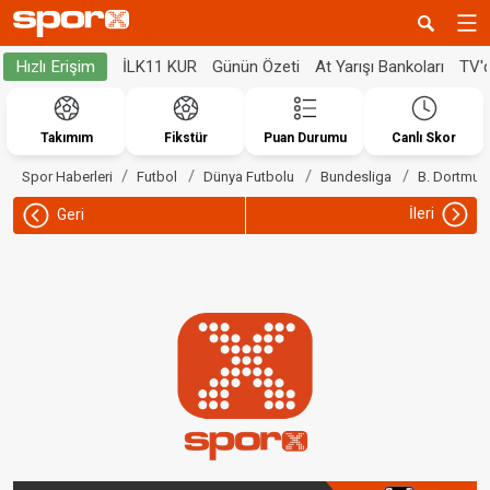
İLK11 KUR
Günün Özeti
At Yarışı Bankoları
TV'
Hızlı Erişim
Takımım
Fikstür
Puan Durumu
Canlı Skor
Spor Haberleri
Futbol
Dünya Futbolu
Bundesliga
B. Dortmun
İleri
Geri