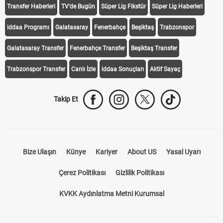
Transfer Haberleri
TV'de Bugün
Süper Lig Fikstür
Süper Lig Haberleri
iddaa Programı
Galatasaray
Fenerbahçe
Beşiktaş
Trabzonspor
Galatasaray Transfer
Fenerbahçe Transfer
Beşiktaş Transfer
Trabzonspor Transfer
Canlı İzle
iddaa Sonuçları
Aktif Sayaç
Takip Et
Bize Ulaşın
Künye
Kariyer
About US
Yasal Uyarı
Çerez Politikası
Gizlilik Politikası
KVKK Aydınlatma Metni Kurumsal