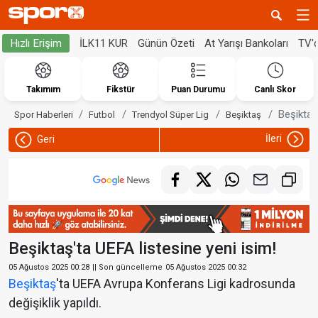
İLK11 KUR
Günün Özeti
At Yarışı Bankoları
TV'
Hızlı Erişim
Takımım
Fikstür
Puan Durumu
Canlı Skor
Beşiktaş
Spor Haberleri
Futbol
Trendyol Süper Lig
Beşiktaş
İleri
Geri
Beşiktaş'ta UEFA listesine yeni isim!
05 Ağustos 2025 00:28
|| Son güncelleme
05 Ağustos 2025 00:32
Beşiktaş
'ta UEFA Avrupa Konferans Ligi kadrosunda
değişiklik yapıldı.