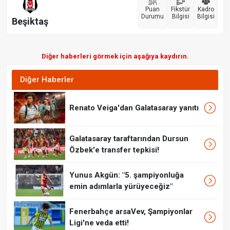
Puan
Fikstür
Kadro
Durumu
Bilgisi
Bilgisi
Beşiktaş
Diğer haberleri görmek için aşağıya kaydırın.
Diğer Haberler
Renato Veiga'dan Galatasaray yanıtı
Galatasaray taraftarından Dursun
Özbek'e transfer tepkisi!
Yunus Akgün: "5. şampiyonluğa
emin adımlarla yürüyeceğiz"
Fenerbahçe arsaVev, Şampiyonlar
Ligi'ne veda etti!