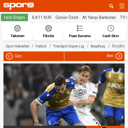
İLK11 KUR
Günün Özeti
At Yarışı Bankoları
TV'
Hızlı Erişim
Takımım
Fikstür
Puan Durumu
Canlı Skor
Beşiktaş'
Spor Haberleri
Futbol
Trendyol Süper Lig
Beşiktaş
İleri
Geri