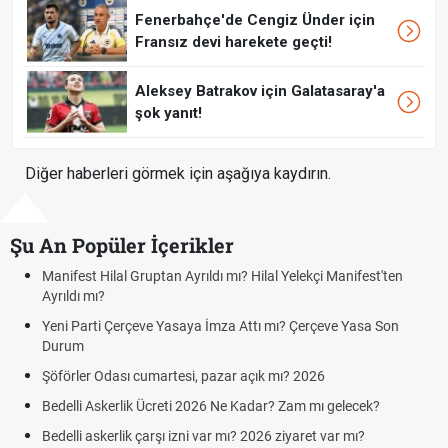
Fenerbahçe'de Cengiz Ünder için
Fransız devi harekete geçti!
Aleksey Batrakov için Galatasaray'a
şok yanıt!
Diğer haberleri görmek için aşağıya kaydırın.
Şu An Popüler İçerikler
fest Hilal Gruptan Ayrıldı mı? Hilal Yelekçi Manifest'ten
Kuyumcu
ldı mı?
cumarte
 Parti Çerçeve Yasaya İmza Attı mı? Çerçeve Yasa Son
Hafta So
um
Cumarte
rler Odası cumartesi, pazar açık mı? 2026
Aras Ka
Cumarte
lli Askerlik Ücreti 2026 Ne Kadar? Zam mı gelecek?
Hazırlı
lli askerlik çarşı izni var mı? 2026 ziyaret var mı?