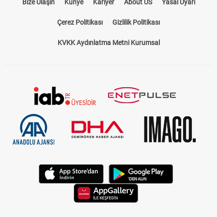
Bize Ulaşın
Künye
Kariyer
About US
Yasal Uyarı
Çerez Politikası
Gizlilik Politikası
KVKK Aydınlatma Metni Kurumsal