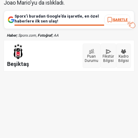
Joao Mario'yu da ıslıkladı.
Sporx’i buradan Google’da işaretle, en özel
İŞARETLE
haberlere ilk sen ulaş!
Haber;
Sporx.com,
Fotoğraf;
AA
Puan
Fikstür
Kadro
Durumu
Bilgisi
Bilgisi
Beşiktaş