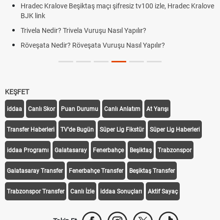
Hradec Kralove Beşiktaş maçı şifresiz tv100 izle, Hradec Kralove
BJK link
Trivela Nedir? Trivela Vuruşu Nasıl Yapılır?
Röveşata Nedir? Röveşata Vuruşu Nasıl Yapılır?
KEŞFET
iddaa
Canlı Skor
Puan Durumu
Canlı Anlatım
At Yarışı
Transfer Haberleri
TV'de Bugün
Süper Lig Fikstür
Süper Lig Haberleri
iddaa Programı
Galatasaray
Fenerbahçe
Beşiktaş
Trabzonspor
Galatasaray Transfer
Fenerbahçe Transfer
Beşiktaş Transfer
Trabzonspor Transfer
Canlı İzle
iddaa Sonuçları
Aktif Sayaç