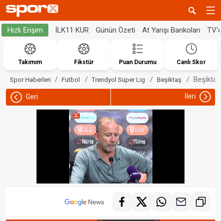
İLK11 KUR
Günün Özeti
At Yarışı Bankoları
TV'
Hızlı Erişim
Takımım
Fikstür
Puan Durumu
Canlı Skor
Beşiktaş
Spor Haberleri
Futbol
Trendyol Süper Lig
Beşiktaş
İleri
Geri