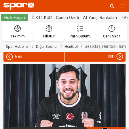
İLK11 KUR
Günün Özeti
At Yarışı Bankoları
TV'
Hızlı Erişim
Takımım
Fikstür
Puan Durumu
Canlı Skor
Beşiktaş Hentbol, Ismae
Spor Haberleri
Diğer Sporlar
Hentbol
İleri
Geri