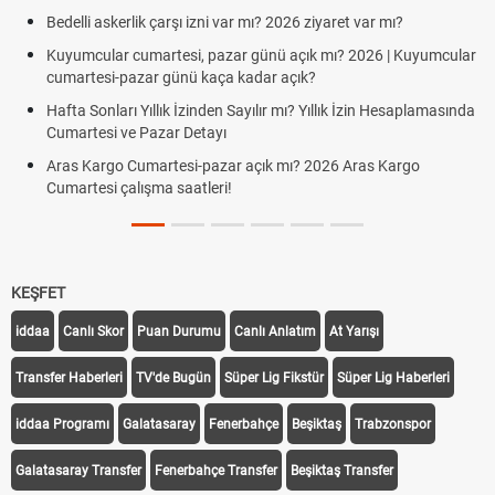
 askerlik çarşı izni var mı? 2026 ziyaret var mı?
Süper Lig
ular cumartesi, pazar günü açık mı? 2026 | Kuyumcular
Türkiye'd
esi-pazar günü kaça kadar açık?
TFF Yaban
onları Yıllık İzinden Sayılır mı? Yıllık İzin Hesaplamasında
Uygulanıy
esi ve Pazar Detayı
PFDK Nedi
argo Cumartesi-pazar açık mı? 2026 Aras Kargo
esi çalışma saatleri!
KEŞFET
iddaa
Canlı Skor
Puan Durumu
Canlı Anlatım
At Yarışı
Transfer Haberleri
TV'de Bugün
Süper Lig Fikstür
Süper Lig Haberleri
iddaa Programı
Galatasaray
Fenerbahçe
Beşiktaş
Trabzonspor
Galatasaray Transfer
Fenerbahçe Transfer
Beşiktaş Transfer