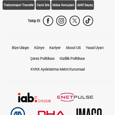
Trabzonspor Transfer
Canlı İzle
iddaa Sonuçları
Aktif Sayaç
Takip Et
Bize Ulaşın
Künye
Kariyer
About US
Yasal Uyarı
Çerez Politikası
Gizlilik Politikası
KVKK Aydınlatma Metni Kurumsal