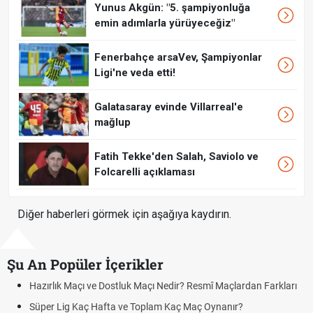
Yunus Akgün: "5. şampiyonluğa
emin adımlarla yürüyeceğiz"
Fenerbahçe arsaVev, Şampiyonlar
Ligi'ne veda etti!
Galatasaray evinde Villarreal'e
mağlup
Fatih Tekke'den Salah, Saviolo ve
Folcarelli açıklaması
Diğer haberleri görmek için aşağıya kaydırın.
Şu An Popüler İçerikler
rdan Farkları
Puan Durumunda AG, OM ve Diğer Kısaltmalar Ne An
?
Skor Ne Demek? Sporda Skor ve Sonuç Kavramları