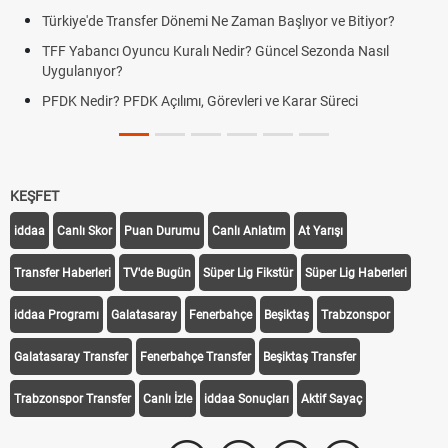
Bitiyor?
Futbol Nasıl Oynanır? Temel Futbol Kuralları
a Nasıl
Deplasman Golü Kuralı Nedir? Hangi Organizasyonl
Uygulanıyor?
eci
DGS Sonuçları Ne Zaman Açıklanacak 2026? ÖSYM
Tarihini Duyurdu
KEŞFET
iddaa
Canlı Skor
Puan Durumu
Canlı Anlatım
At Yarışı
Transfer Haberleri
TV'de Bugün
Süper Lig Fikstür
Süper Lig Haberleri
iddaa Programı
Galatasaray
Fenerbahçe
Beşiktaş
Trabzonspor
Galatasaray Transfer
Fenerbahçe Transfer
Beşiktaş Transfer
Trabzonspor Transfer
Canlı İzle
iddaa Sonuçları
Aktif Sayaç