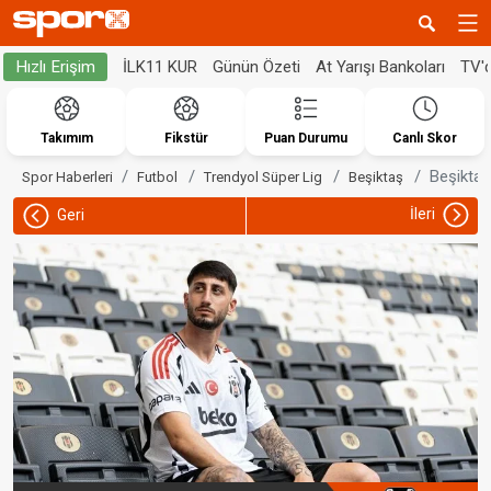
İLK11 KUR
Günün Özeti
At Yarışı Bankoları
TV'
Hızlı Erişim
Takımım
Fikstür
Puan Durumu
Canlı Skor
Beşiktaş,
Spor Haberleri
Futbol
Trendyol Süper Lig
Beşiktaş
İleri
Geri