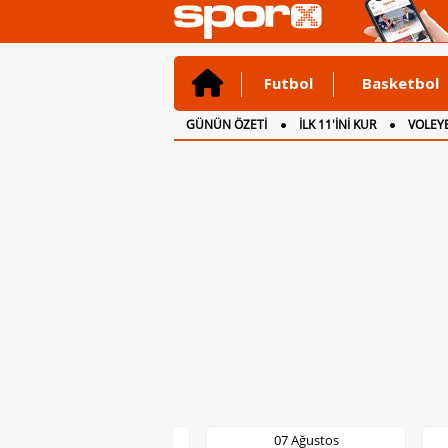
Futbol
Basketbol
GÜNÜN ÖZETİ
İLK 11'İNİ KUR
VOLEYB
CANLI ANLATIM
İNGİLTERE
07 Ağustos
07 Ağustos