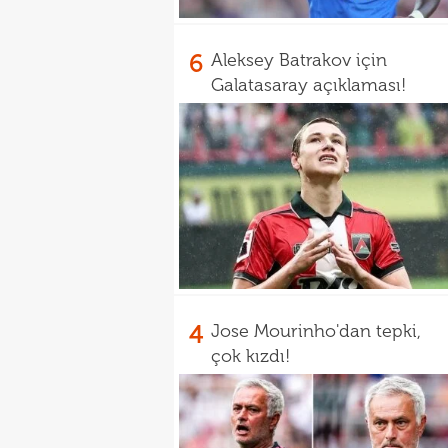
6
Aleksey Batrakov için
Galatasaray açıklaması!
4
Jose Mourinho'dan tepki,
çok kızdı!