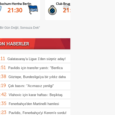
Club Brugge-Kortrijk
Altach-WSG Tirol
>
21:45
20:30
"Bir Gün Değil, Sonsuza Dek"
ON HABERLER
:11
Galatasaray'a Ligue 1'den sürpriz aday!
:51
Pavlidis için transfer yanıtı: "Benfica
:38
a çok önemli"
Göztepe, Bundesliga'ya bir yıldız daha
:19
ermeye hazırlanıyor!
Çek basını: "Acımasız yenilgi"
:42
Vlahovic için karar haftası: Beşiktaş
:35
n yanıt bekliyor
Fenerbahçe'den Martinelli hamlesi
:23
Pavlidis, Fenerbahçe'yi Kerem'e sordu!