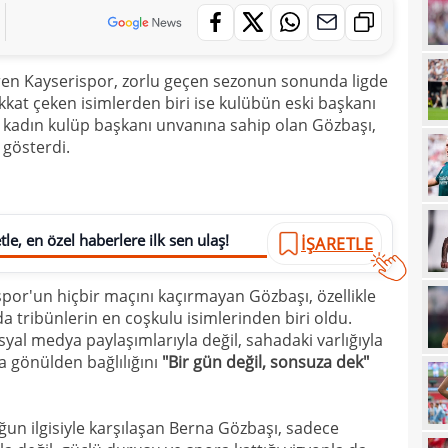
23
Smai
22
ren Kayserispor, zorlu geçen sezonun sonunda ligde
22
kkat çeken isimlerden biri ise kulübün eski başkanı
kaz
k kadın kulüp başkanı unvanına sahip olan Gözbaşı,
22
hiss
 gösterdi.
22
özle
21
Nüb
le, en özel haberlere ilk sen ulaş!
21
İŞARETLE
zafe
21
por'un hiçbir maçını kaçırmayan Gözbaşı, özellikle
21
gitti
 tribünlerin en coşkulu isimlerinden biri oldu.
yal medya paylaşımlarıyla değil, sahadaki varlığıyla
21
kart
a gönülden bağlılığını
"Bir gün değil, sonsuza dek"
21
açık
21
çözü
oğun ilgisiyle karşılaşan Berna Gözbaşı, sadece