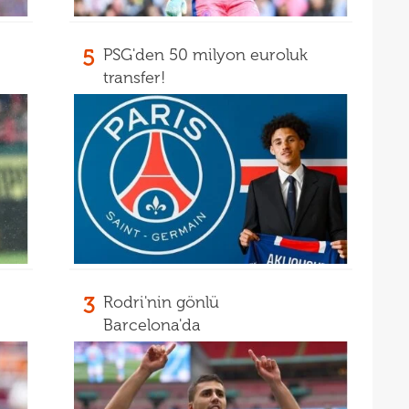
16
16
5
PSG'den 50 milyon euroluk
transfer!
3
Rodri'nin gönlü
Barcelona'da