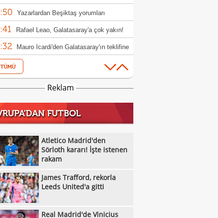
:50
Yazarlardan Beşiktaş yorumları
:41
Rafael Leao, Galatasaray'a çok yakın!
:32
 masadaki rakam
Mauro Icardi'den Galatasaray'ın teklifine
:44
Beşiktaş'ın galibiyeti sonrası ülke
:22
nında son durum
İşte Konferans Ligi'nde gecenin sonuçları
Reklam
:19
Mauro Icardi'ye yeni talip
VRUPA'DAN FUTBOL
:04
İşte Avrupa Ligi'nde gecenin sonuçları!
:56
Benfica, Hearts karşısında gol oldu
Atletico Madrid'den
:31
ı!
Sörloth kararı! İşte istenen
Atletico Madrid'den Sörloth kararı! İşte
rakam
:12
nen rakam
Vincenzo Italiano: "Cesur olduk ve
James Trafford, rekorla
:11
ndık"
Alexander Nübel: "Gol atmışız gibi
Leeds United'a gitti
:05
ndim"
Filenin Sultanları'ndan güçlü prova
Real Madrid'de Vinicius
:05
Galatasaray MCT Technic, Alen