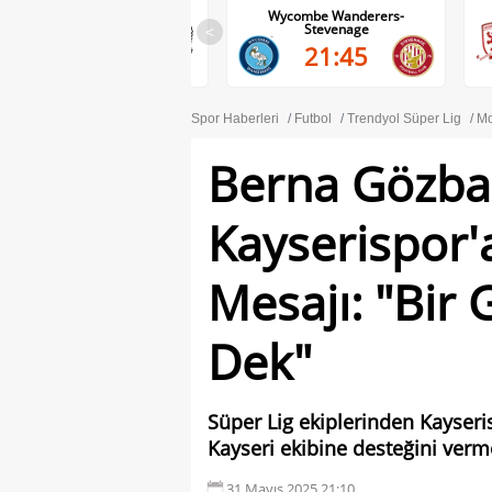
Wycombe Wanderers-
Middlesbrough-Wrexham
Stevenage
<
22:00
21:45
Spor Haberleri
Futbol
Trendyol Süper Lig
Mo
Berna Gözba
Kayserispor'
Mesajı: "Bir
Dek"
Süper Lig ekiplerinden Kayseri
Kayseri ekibine desteğini ver
31 Mayıs 2025 21:10