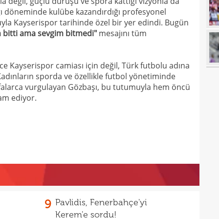
yla değil, güçlü duruşu ve spora kattığı vizyonla da
21
ığı döneminde kulübe kazandırdığı profesyonel
20
kara
la Kayserispor tarihinde özel bir yer edindi. Bugün
 bitti ama sevgim bitmedi"
mesajını tüm
20
Must
20
ce Kayserispor camiası için değil, Türk futbolu adına
19
Kadınların sporda ve özellikle futbol yönetiminde
efalarca vurgulayan Gözbaşı, bu tutumuyla hem öncü
19
am ediyor.
19
19
19
yolla
18
18
18
9
Pavlidis, Fenerbahçe'yi
18
Kerem'e sordu!