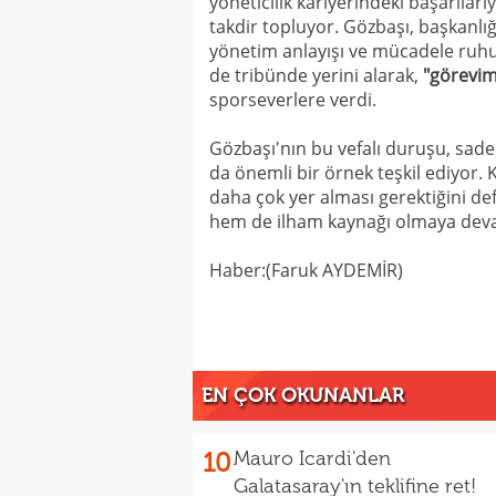
yöneticilik kariyerindeki başarıları
takdir topluyor. Gözbaşı, başkanl
yönetim anlayışı ve mücadele ruhuy
de tribünde yerini alarak,
"görevim
sporseverlere verdi.
Gözbaşı'nın bu vefalı duruşu, sade
da önemli bir örnek teşkil ediyor. 
daha çok yer alması gerektiğini d
hem de ilham kaynağı olmaya dev
Haber:(Faruk AYDEMİR)
EN ÇOK OKUNANLAR
10
Mauro Icardi'den
Galatasaray'ın teklifine ret!