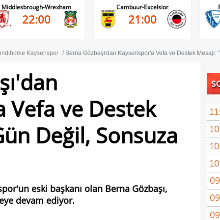
Cambuur-Excelsior
Bochum-Hertha Berlin
21:00
21:30
ndihome Kayserispor
Berna Gözbaşı'dan Kayserispor'a Vefa ve Destek Mesajı: 
şı'dan
S
a Vefa ve Destek
11
 Gün Değil, Sonsuza
10
10
adın
10
gönd
09
spor'un eski başkanı olan Berna Gözbaşı,
09
meye devam ediyor.
kesi
09