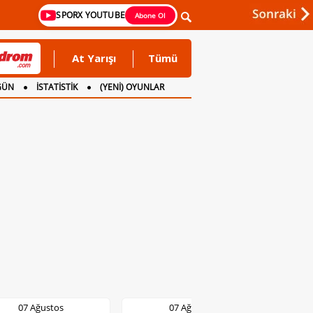
SPORX YOUTUBE
Abone Ol
At Yarışı
Tümü
GÜN
İSTATİSTİK
(YENİ) OYUNLAR
07 Ağustos
07 Ağustos