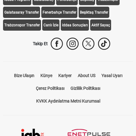
iddaa Programı
Galatasaray
Fenerbahçe
Beşiktaş
Trabzonspor
Galatasaray Transfer
Fenerbahçe Transfer
Beşiktaş Transfer
Trabzonspor Transfer
Canlı İzle
iddaa Sonuçları
Aktif Sayaç
Takip Et
Bize Ulaşın
Künye
Kariyer
About US
Yasal Uyarı
Çerez Politikası
Gizlilik Politikası
KVKK Aydınlatma Metni Kurumsal