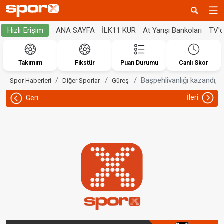
ANA SAYFA
İLK11 KUR
At Yarışı Bankoları
TV'
Hızlı Erişim
Takımım
Fikstür
Puan Durumu
Canlı Skor
Başpehlivanlığı kazandı, b
Spor Haberleri
Diğer Sporlar
Güreş
İleri
Geri