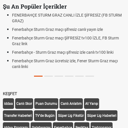
Şu An Popüler İçerikler
LE ŞİFRESİZ (FB STURM
Fındık Fiyatı Açıklandı mı? 2026 TMO Fındı
Oldu mu?
nlı yayın izle
Altın Yükselecek mi, Yükselir mi? Altın Fiya
Beklentiler
Z tv100 İZLE, FB Sturm
12. Yargı Paketi Resmî Gazete'de Yayıml
Dakika Gelişmeleri
zle canlı tv100 linki
Fenerbahçe - Sturm Graz Maçı Ne Zaman
 Fener Sturm Graz maçı
Rövanşı Saat Kaçta, Hangi Kanalda?
Trabzonspor Avrupa Maçı Ne Zaman? UEF
Off Tarihi Belli Oldu
KEŞFET
iddaa
Canlı Skor
Puan Durumu
Canlı Anlatım
At Yarışı
Transfer Haberleri
TV'de Bugün
Süper Lig Fikstür
Süper Lig Haberleri