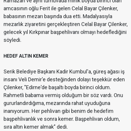
Ramazan ve aynı turnuvada minik boyda birinci olan
amcasının oğlu Ferit ile gelen Celal Bayar Çilenker,
babasının mezarı başında dua etti. Madalyasıyla
mezarlık ziyaretini gerçekleştiren Celal Bayar Çilenker,
gelecek yıl Kırkpınar başpehlivanı olmayı hedeflediğini
söyledi.
HEDEF ALTIN KEMER
Serik Belediye Başkanı Kadir Kumbul'a, güreş ağası iş
insanı Veli Demir'e desteğinden dolayı teşekkür eden
Çilenker, "Edirne'de başaltı boyda birinci oldum.
Rahmetli babama vermiş olduğum bir söz vardı. Onu
gururlandırdığıma, mezarında rahat uyuduğuna
inanıyorum. Her pehlivan gibi benim de hedefim
başpehlivanlık ve sonra kemer. Başpehlivan oldum,
sıra altın kemer almak" dedi.